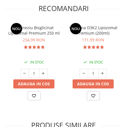
RECOMANDARI
Magneziu Bisglicinat
Vitamina D3K2 Lipozomal
NOU
NOU
Lipozomal Premium 250 ml
Premium (200ml)
234,99 RON
171,99 RON
IN STOC
IN STOC
ADAUGA IN COS
ADAUGA IN COS
PRODUSE SIMILARE