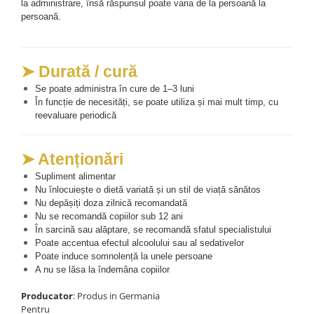
la administrare, însă răspunsul poate varia de la persoană la 
persoană. 
➤ Durată / cură
Se poate administra în cure de 1–3 luni
În funcție de necesități, se poate utiliza și mai mult timp, cu 
reevaluare periodică
➤ Atenționări
Supliment alimentar
Nu înlocuiește o dietă variată și un stil de viață sănătos
Nu depășiți doza zilnică recomandată
Nu se recomandă copiilor sub 12 ani
În sarcină sau alăptare, se recomandă sfatul specialistului
Poate accentua efectul alcoolului sau al sedativelor
Poate induce somnolență la unele persoane
A nu se lăsa la îndemâna copiilor
Producator
: Produs in Germania
Pentru