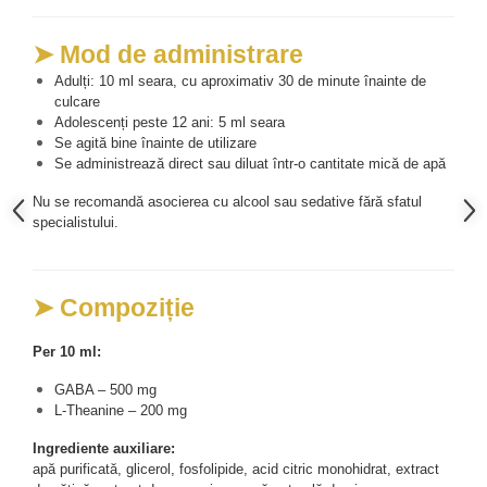
➤ Mod de administrare
Adulți: 10 ml seara, cu aproximativ 30 de minute înainte de 
culcare
Adolescenți peste 12 ani: 5 ml seara
Se agită bine înainte de utilizare
Se administrează direct sau diluat într-o cantitate mică de apă
Nu se recomandă asocierea cu alcool sau sedative fără sfatul 
specialistului.
➤ Compoziție
Per 10 ml:
GABA – 500 mg
L-Theanine – 200 mg
Ingrediente auxiliare:
apă purificată, glicerol, fosfolipide, acid citric monohidrat, extract 