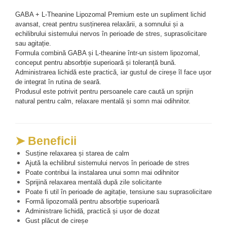
Cătină
GABA + L-Theanine Lipozomal Premium este un supliment lichid 
Chlorella
avansat, creat pentru susținerea relaxării, a somnului și a 
echilibrului sistemului nervos în perioade de stres, suprasolicitare 
Colina
sau agitație.
Formula combină GABA și L-theanine într-un sistem lipozomal, 
Electroliti
conceput pentru absorbție superioară și toleranță bună. 
Produse Apicole
Administrarea lichidă este practică, iar gustul de cireșe îl face ușor 
de integrat în rutina de seară.
Cacao
Produsul este potrivit pentru persoanele care caută un sprijin 
natural pentru calm, relaxare mentală și somn mai odihnitor.
➤ Beneficii
Susține relaxarea și starea de calm
Ajută la echilibrul sistemului nervos în perioade de stres
Poate contribui la instalarea unui somn mai odihnitor
Sprijină relaxarea mentală după zile solicitante
Poate fi util în perioade de agitație, tensiune sau suprasolicitare
Formă lipozomală pentru absorbție superioară
Administrare lichidă, practică și ușor de dozat
Gust plăcut de cireșe