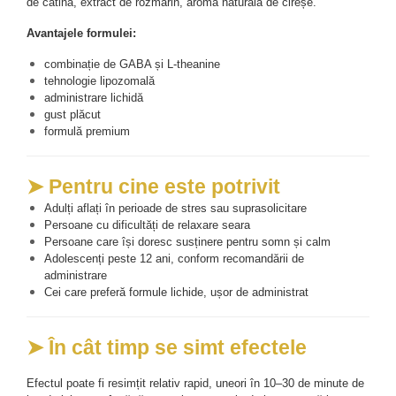
de cătină, extract de rozmarin, aromă naturală de cireșe.
Avantajele formulei:
combinație de GABA și L-theanine
tehnologie lipozomală
administrare lichidă
gust plăcut
formulă premium
➤ Pentru cine este potrivit
Adulți aflați în perioade de stres sau suprasolicitare
Persoane cu dificultăți de relaxare seara
Persoane care își doresc susținere pentru somn și calm
Adolescenți peste 12 ani, conform recomandării de 
administrare
Cei care preferă formule lichide, ușor de administrat
➤ În cât timp se simt efectele
Efectul poate fi resimțit relativ rapid, uneori în 10–30 de minute de 