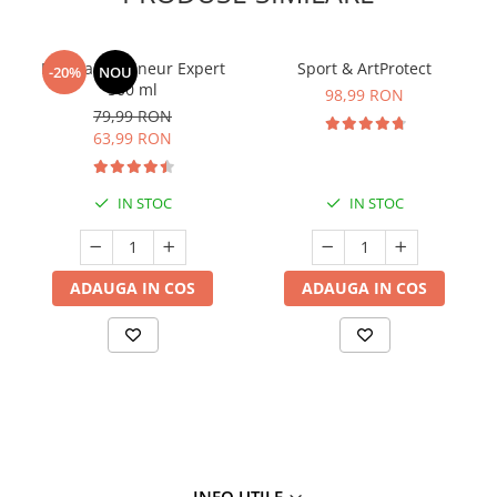
Manhaē Draineur Expert
Sport & ArtProtect
-20%
NOU
500 ml
98,99 RON
79,99 RON
63,99 RON
IN STOC
IN STOC
ADAUGA IN COS
ADAUGA IN COS