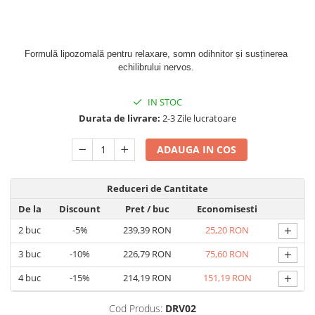
Geluri de duș
L-Carnitina
Scruburi
L-Glutamina
Protecție Solară
Lecitina
Formulă lipozomală pentru relaxare, somn odihnitor și susținerea 
Creme SPF față
echilibrului nervos. 
Maca
Creme SPF corp
Magneziu
IN STOC
Spray SPF
Miere de Manuka
Durata de livrare:
2-3 Zile lucratoare
Uleiuri bronzare
After Sun
MSM
ADAUGA IN COS
Acceleratoare bronz
Multivitamine
Igienă Personală
Omega
Reduceri de Cantitate
Deodorante
Palmier pitic
De la
Discount
Pret
/ buc
Economisesti
Mâini și Unghii
Probiotice
+
2
buc
-5%
239,39 RON
25,20 RON
Creme mâini
Proteine din zer (Whey Protein)
+
3
buc
-10%
226,79 RON
75,60 RON
Tratamente unghii
Quercetin
Cosmetice coreene
+
4
buc
-15%
214,19 RON
151,19 RON
Resveratrol
Beauty of Joseon
Cod Produs:
DRV02
Scortisoara
PETITFEE