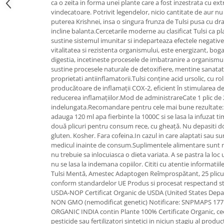
ca o zeita in forma unei plante care a fost inzestrata cu ext
vindecatoare. Potrivit legendelor, nicio cantitate de aur n
Mary & May
Seleniu
puterea Krishnei, insa o singura frunza de Tulsi pusa cu d
COSRX
Seminte de in
incline balanta.Cercetarile moderne au clasificat Tulsi ca 
BIODANCE
sustine sistemul imunitar si indeparteaza efectele negative a
Silimarina
vitalitatea si rezistenta organismului, este energizant, bogat
OOTD
digestia, incetineste procesele de imbatranire a organismu
Spirulina
Cettua
sustine procesele naturale de detoxifiere, mentine sanatate
Ulei de cocos
Haruharu Wonder
proprietati antiinflamatorii.Tulsi conține acid ursolic, cu r
producătoare de inflamații COX-2, eficient în stimularea det
Medicube
Ulei de peste
reducerea inflamațiilor.Mod de administrareCate 1 plic de 2-
ARIUL
indelungata.Recomandare pentru cele mai bune rezultate: S
Ulei MCT
Dr. Althea
adauga 120 ml apa fierbinte la 1000C si se lasa la infuzat t
Vitamina A
două plicuri pentru consum rece, cu gheață. Nu depasiti d
DELLA BORN
gluten. Kosher. Fara cofeina.In cazul in care alaptati sau su
Vitamina B
medicul inainte de consum.Suplimentele alimentare sunt m
Vitamina C
nu trebuie sa inlocuiasca o dieta variata. A se pastra la loc u
nu se lasa la indemana copiilor. Cititi cu atentie informatiil
Vitamina D
Tulsi Mentă, Amestec Adaptogen Reîmprospătant, 25 plicuri
conform standardelor UE Produs si procesat respectand st
Vitamina E
USDA-NOP Certificat Organic de USDA (United States Depa
Vitamina K
NON GMO (nemodificat genetic) Notificare: SNPMAPS 177
ORGANIC INDIA contin Plante 100% Certificate Organic, ce
Zinc
pesticide sau fertilizatori sintetici in niciun stagiu al produ