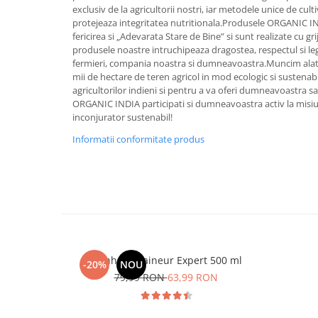
exclusiv de la agricultorii nostri, iar metodele unice de culti
Cătină
protejeaza integritatea nutritionala.Produsele ORGANIC 
Chlorella
fericirea si „Adevarata Stare de Bine” si sunt realizate cu grij
produsele noastre intruchipeaza dragostea, respectul si l
Colina
fermieri, compania noastra si dumneavoastra.Muncim alaturi
Electroliti
mii de hectare de teren agricol in mod ecologic si sustenab
agricultorilor indieni si pentru a va oferi dumneavoastra sa
Produse Apicole
ORGANIC INDIA participati si dumneavoastra activ la misi
inconjurator sustenabil!
Cacao
Informatii conformitate produs
Manhaē Draineur Expert 500 ml
-20%
NOU
79,99 RON
63,99 RON