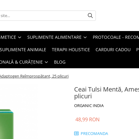
METICE
SUPLIMENTE ALIMENTARE
PROTOCOALE - RECO
I SUPLIMENTE ANIMALE
TERAPII HOLISTICE
CARDURI CADOU
P
SONALĂ & CURĂȚENIE
BLOG
Adaptogen Reîmprospătant, 25 plicuri
Ceai Tulsi Mentă, Ame
plicuri
ORGANIC INDIA
48,99 RON
PRECOMANDA