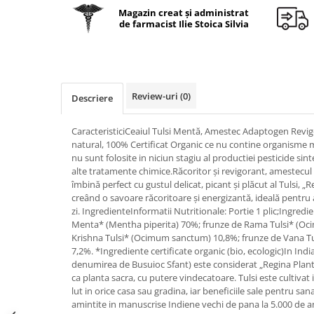
Geluri de duș
L-Carnitina
Magazin creat și administrat
de farmacist Ilie Stoica Silvia
Scruburi
L-Glutamina
Protecție Solară
Lecitina
Creme SPF față
Maca
Creme SPF corp
Magneziu
Review-uri
(0)
Descriere
Spray SPF
Miere de Manuka
Uleiuri bronzare
CaracteristiciCeaiul Tulsi Mentă, Amestec Adaptogen Revigo
After Sun
MSM
natural, 100% Certificat Organic ce nu contine organisme m
Acceleratoare bronz
nu sunt folosite in niciun stagiu al productiei pesticide sin
Multivitamine
alte tratamente chimice.Răcoritor și revigorant, amestecu
Igienă Personală
Omega
îmbină perfect cu gustul delicat, picant și plăcut al Tulsi, „
Deodorante
creând o savoare răcoritoare și energizantă, ideală pentru a
Palmier pitic
zi. IngredienteInformatii Nutritionale: Portie 1 plic;Ingredie
Mâini și Unghii
Menta* (Mentha piperita) 70%; frunze de Rama Tulsi* (O
Probiotice
Creme mâini
Krishna Tulsi* (Ocimum sanctum) 10,8%; frunze de Vana T
Proteine din zer (Whey Protein)
7,2%. *Ingrediente certificate organic (bio, ecologic)In Indi
Tratamente unghii
denumirea de Busuioc Sfant) este considerat „Regina Plant
Quercetin
Cosmetice coreene
ca planta sacra, cu putere vindecatoare. Tulsi este cultivat
Resveratrol
lut in orice casa sau gradina, iar beneficiile sale pentru s
Beauty of Joseon
amintite in manuscrise Indiene vechi de pana la 5.000 de an
Scortisoara
PETITFEE