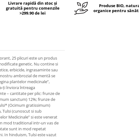
Livrare rapidă din stoc și
Produse BIO, natura
gratuită pentru comenzile
organice pentru sănăt
>299.90 de lei
rant, 25 plicuri este un produs
odificate genetic. Nu contine si
tetice, erbicide, ingrasaminte sau
l nostru ambrozial de mentă se
Regina plantelor medicinale”,
-ți înviora întreaga
nte – cantitate per plic: frunze de
cimum sanctum) 12%; frunze de
ulsi* (Ocimum gratissimum)
a, Tulsi (cunoscut si sub
elor Medicinale” si este venerat
 in mod traditional intr-un vas de
anatate sunt in mod repetat
i. In hinduism, Tulsi este vazut