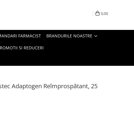
0,00
MANDARI FARMACIST
BRANDURILE NOASTRE
ROMOTII SI REDUCERI
stec Adaptogen Reîmprospătant, 25