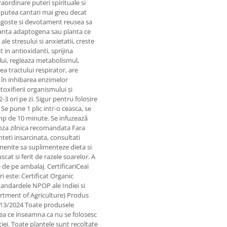
raordinare puteri spirituale si
u putea cantari mai greu decat
ragoste si devotament reusea sa
planta adaptogena sau planta ce
le stresului si anxietatii, creste
 in antioxidanti, sprijina
lui, regleaza metabolismul,
a tractului respirator, are
ol în inhibarea enzimelor
oxifierii organismului și
3 ori pe zi. Sigur pentru folosire
e pune 1 plic intr-o ceasca, se
imp de 10 minute. Se infuzează
oza zilnica recomandata Fara
nteti insarcinata, consultati
enite sa suplimenteze dieta si
scat si ferit de razele soarelor. A
e de pe ambalaj. CertificariCeai
 este: Certificat Organic
andardele NPOP ale Indiei si
rtment of Agriculture) Produs
13/2024 Toate produsele
ea ce inseamna ca nu se folosesc
ctiei. Toate plantele sunt recoltate