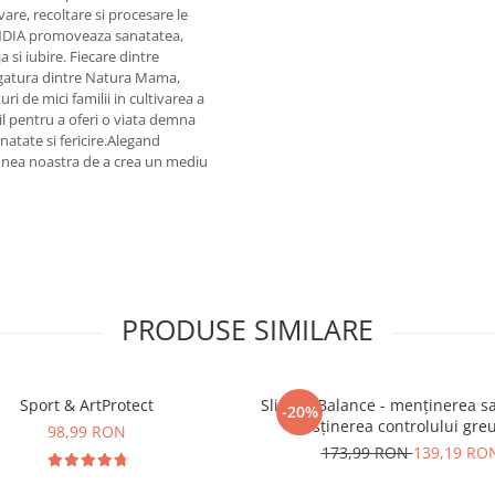
vare, recoltare si procesare le
INDIA promoveaza sanatatea,
a si iubire. Fiecare dintre
egatura dintre Natura Mama,
 de mici familii in cultivarea a
il pentru a oferi o viata demna
natate si fericire.Alegand
unea noastra de a crea un mediu
PRODUSE SIMILARE
Sport & ArtProtect
SlimProBalance - menținerea sați
-20%
susținerea controlului greu
98,99 RON
173,99 RON
139,19 RO