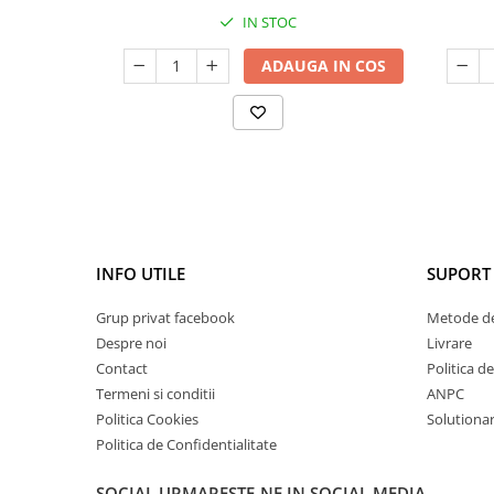
IN STOC
ADAUGA IN COS
INFO UTILE
SUPORT 
Grup privat facebook
Metode de
Despre noi
Livrare
Contact
Politica d
Termeni si conditii
ANPC
Politica Cookies
Solutionare
Politica de Confidentialitate
SOCIAL
URMARESTE-NE IN SOCIAL MEDIA