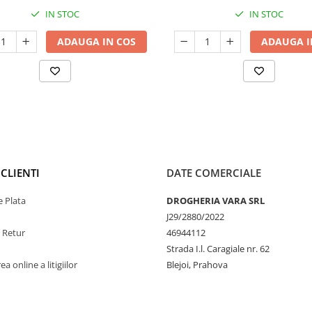
IN STOC
IN STOC
ADAUGA IN COS
ADAUGA I
CLIENTI
DATE COMERCIALE
 Plata
DROGHERIA VARA SRL
J29/2880/2022
e Retur
46944112
Strada I.l. Caragiale nr. 62
a online a litigiilor
Blejoi, Prahova