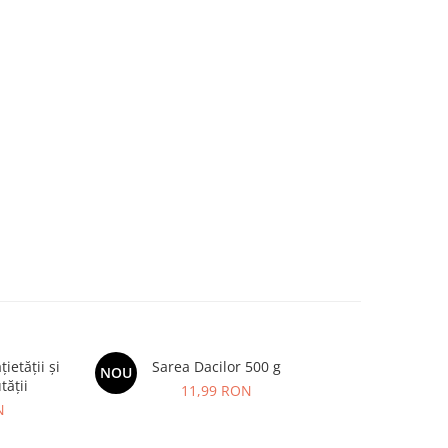
etății și
Sarea Dacilor 500 g
Kids Omeg
NOU
NOU
tății
11,99 RON
N