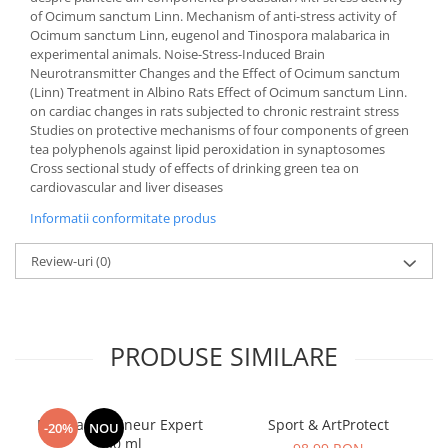
of Ocimum sanctum Linn. Mechanism of anti-stress activity of
Ocimum sanctum Linn, eugenol and Tinospora malabarica in
experimental animals. Noise-Stress-Induced Brain
Neurotransmitter Changes and the Effect of Ocimum sanctum
(Linn) Treatment in Albino Rats Effect of Ocimum sanctum Linn.
on cardiac changes in rats subjected to chronic restraint stress
Studies on protective mechanisms of four components of green
tea polyphenols against lipid peroxidation in synaptosomes
Cross sectional study of effects of drinking green tea on
cardiovascular and liver diseases
Informatii conformitate produs
Review-uri
(0)
PRODUSE SIMILARE
Manhaē Draineur Expert
Sport & ArtProtect
-20%
NOU
500 ml