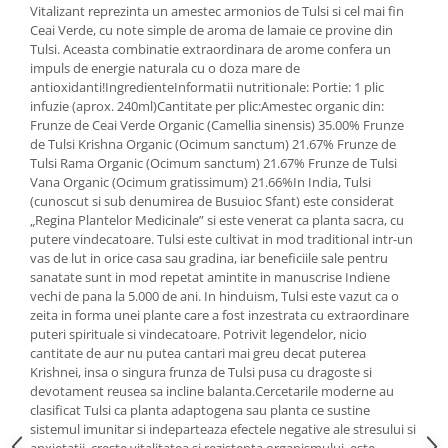
Vitalizant reprezinta un amestec armonios de Tulsi si cel mai fin
Mary & May
Seleniu
Ceai Verde, cu note simple de aroma de lamaie ce provine din
Tulsi. Aceasta combinatie extraordinara de arome confera un
COSRX
Seminte de in
impuls de energie naturala cu o doza mare de
BIODANCE
antioxidanti!IngredienteInformat­ii nutrit­ionale: Por­tie: 1 plic
Silimarina
OOTD
infuzie (aprox. 240ml)Cantitate per plic:Amestec organic din:
Spirulina
Frunze de Ceai Verde Organic (Camellia sinensis) 35.00% Frunze
Cettua
de Tulsi Krishna Organic (Ocimum sanctum) 21.67% Frunze de
Ulei de cocos
Haruharu Wonder
Tulsi Rama Organic (Ocimum sanctum) 21.67% Frunze de Tulsi
Medicube
Vana Organic (Ocimum gratissimum) 21.66%In India, Tulsi
Ulei de peste
(cunoscut si sub denumirea de Busuioc Sfant) este considerat
ARIUL
Ulei MCT
„Regina Plantelor Medicinale” si este venerat ca planta sacra, cu
Dr. Althea
putere vindecatoare. Tulsi este cultivat in mod traditional intr-un
Vitamina A
vas de lut in orice casa sau gradina, iar beneficiile sale pentru
DELLA BORN
Vitamina B
sanatate sunt in mod repetat amintite in manuscrise Indiene
vechi de pana la 5.000 de ani. In hinduism, Tulsi este vazut ca o
Vitamina C
zeita in forma unei plante care a fost inzestrata cu extraordinare
puteri spirituale si vindecatoare. Potrivit legendelor, nicio
Vitamina D
cantitate de aur nu putea cantari mai greu decat puterea
Vitamina E
Krishnei, insa o singura frunza de Tulsi pusa cu dragoste si
devotament reusea sa incline balanta.Cercetarile moderne au
Vitamina K
clasificat Tulsi ca planta adaptogena sau planta ce sustine
sistemul imunitar si indeparteaza efectele negative ale stresului si
Zinc