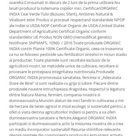
soarelui.Consumati in decurs de 2 luni de la prima utilizare.Nu
lasati produsul la indemana copiilor mici. CertificariORGANIC
INDIA Ceai Verde Tulsi (Busuioc Sfant), Antistres Natural &
Vitalizant este: Produs si procesat respectand standardele NPOP
ale Indiei si USDA-NOP Certificat Organic de USDA (United States
Department of Agriculture) Certificat Organic conform
standardelor UE Produs NON GMO (nemodificat genetic)
Notificare: SNPMAPS, 10560 / 2016 Toate produsele ORGANIC
INDIA contin Plante 100% Certificate Organic, ceea ce inseamna
ca nu se folosesc pesticide sau fertilizatori sintetici in niciun stadiu
al productiei. Toate plantele sunt recoltate exclusiv de la
agricultorii nostri, iar metodele unice de cultivare, recoltare si
procesare le protejeaza integritatea nutritionala.Produsele
ORGANIC INDIA promoveaza sanatatea, fericirea si „Adevarata
Stare de Bine” si sunt realizate cu grija si iubire. Fiecare dintre
produsele noastre intruchipeaza dragostea, respectul si legatura
dintre Natura Mama, fermieri, compania noastra si
dumneavoastra.Muncim alaturi de mici familii in cultivarea a mii
de hectare de teren agricol in mod ecologic si sustenabil pentru a
oferi o viata demna agricultorilor indieni si pentru a va oferi
dumneavoastra sanatate si fericire.Alegand ORGANIC INDIA
participati si dumneavoastra activ la misiunea noastra de a crea
un mediu inconjurator sustenabil! Resurse stiintifice relevante
despre plantele din componenta produsului Anti-stress activity