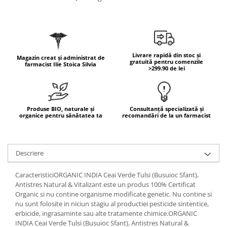
Geluri de duș
L-Carnitina
Scruburi
L-Glutamina
Protecție Solară
Lecitina
Creme SPF față
Maca
Livrare rapidă din stoc și
Magazin creat și administrat de
Creme SPF corp
gratuită pentru comenzile
farmacist Ilie Stoica Silvia
Magneziu
>299.90 de lei
Spray SPF
Miere de Manuka
Uleiuri bronzare
After Sun
MSM
Produse BIO, naturale și
Consultanță specializată și
Acceleratoare bronz
Multivitamine
organice pentru sănătatea ta
recomandări de la un farmacist
Igienă Personală
Omega
Deodorante
Palmier pitic
Descriere
Mâini și Unghii
Probiotice
Creme mâini
CaracteristiciORGANIC INDIA Ceai Verde Tulsi (Busuioc Sfant),
Proteine din zer (Whey Protein)
Tratamente unghii
Antistres Natural & Vitalizant este un produs 100% Certificat
Organic si nu contine organisme modificate genetic. Nu contine si
Quercetin
Cosmetice coreene
nu sunt folosite in niciun stagiu al productiei pesticide sintentice,
Resveratrol
Beauty of Joseon
erbicide, ingrasaminte sau alte tratamente chimice.ORGANIC
INDIA Ceai Verde Tulsi (Busuioc Sfant), Antistres Natural &
Scortisoara
PETITFEE