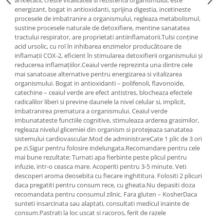
anxietatii, creste vitalitatea si rezistenta organismului, este
Cătină
energizant, bogat in antioxidanti, sprijina digestia, incetineste
procesele de imbatranire a organismului, regleaza metabolismul,
Chlorella
sustine procesele naturale de detoxifiere, mentine sanatatea
tractului respirator, are proprietati antiinflamatorii.Tulsi conține
Colina
acid ursolic, cu rol în inhibarea enzimelor producătoare de
Electroliti
inflamații COX-2, eficient în stimularea detoxifierii organismului și
reducerea inflamațiilor.Ceaiul verde reprezinta una dintre cele
Produse Apicole
mai sanatoase alternative pentru energizarea si vitalizarea
Cacao
organismului. Bogat in antioxidanti – polifenoli, flavonoide,
catechine – ceaiul verde are efect antistres, blocheaza efectele
radicalilor liberi si previne daunele la nivel celular si, implicit,
imbatranirea prematura a organismului. Ceaiul verde
imbunatateste functiile cognitive, stimuleaza arderea grasimilor,
regleaza nivelul glicemiei din organism si protejeaza sanatatea
sistemului cardiovascular.Mod de administrareCate 1 plic de 3 ori
pe zi.Sigur pentru folosire indelungata.Recomandare pentru cele
mai bune rezultate: Turnati apa fierbinte peste plicul pentru
infuzie, intr-o ceasca mare. Acoperiti pentru 3-5 minute. Veti
descoperi aroma deosebita cu fiecare inghititura. Folositi 2 plicuri
daca pregatiti pentru consum rece, cu gheata.Nu depasiti doza
recomandata pentru consumul zilnic. Fara gluten – KosherDaca
sunteti insarcinata sau alaptati, consultati medicul inainte de
consum.Pastrati la loc uscat si racoros, ferit de razele