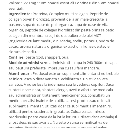
Valina** 220 mg **Aminoacizi esentiali Contine 8 din 9 aminoacizi
esentiali.
Ingrediente:
Proteina, Complex multi colagen- Peptide de
colagen bovin hidrolizat, provenit de la animale crescute la
pasune, supa de oase de pui organica, supa de oase de vita
organica, peptide de colagen hidrolizat din peste prins salbatic,
colagen din membrana cojii de ou, pulbere de ulei MCT
(trigliceride cu lant mediu; din Acacia), sodiu, potasiu, pudra de
cacao, aroma naturala organica, extract din frunze de stevie,
clorura de sodiu.
Contine:
peste (cod, snapper), oua.
Mod de administrare:
administrati 1 cupa in 240-300ml de apa
sau bautura preferata, impreuna cu sau fara mancare.
Atentionari:
Produsul este un supliment alimentar si nu trebuie
sa inlocuiasca o dieta variata si echilibrata si un stil de viata
sanatos. A nu se lasa la indemana sau la vederea copiilor. Daca
sunteti insarcinata, alaptati, alergic, aveti o afectiune medicala
sau administrati un tratament medicamentos, consultati un
medic specialist inainte de a utiliza acest produs sau orice alt
supliment alimentar. Utilizati doar ca supliment alimentar. Nu
utilizati pentru scaderea in greutate. Culoarea sau mirosul
produsului poate varia de la lot la lot. Nu utilizati daca ambalajul
a fost deschis sau avariat. Nu este o sursa semnificativa de
proteine. Proteina din colagen nu apare in procentul valorii