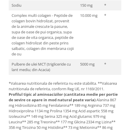
Sodiu
150 mg
*
Complex multi colagen - Peptide de
10.000 mg
*
colagen bovin hidrolizat, provenit
de la animale crescute la pasune,
supa de oase de pui organica, supa
de oase de vita organica, peptide de
colagen hidrolizat din peste prins
salbatic, colagen din membrana cojii
de ou
Pulbere de ulei MCT (trigliceride cu
5000 mg
*
lant mediu; din Acacia)
*Valoarea nutritionala de referinta nu este stabilita. **Valoarea
nutritionala de referinta, conform Reg UE, nr 1169/2011.
Profilul tipic al aminoacizilor (cantitatea medie per portie
de sevire ce apare in mod natural poate varia)
Alanina 867
mg Hidroxilizina 85 mg Fenilalanina** 189 mg Arginina 737 mg
Hidroxiprolina 1134 mg Prolina 1354 mg Acid aspartic 558 mg
Izoleucina** 149 mg Serina 325 mg Acid glutamic 979 mg
Leucina** 285 mg Treonina** 177 mg Glicina 2334 mg Lizina**
358 mg Tirozina 50 mg Histidina** 73 mg Metionina** 86 mg