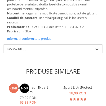
proteice de referinta datorita lipsei din compozitie a unui
aminoacid esential: triptofan.
Nu contine:
organisme modificate genetic, soia, lactate, gluten.
Conditii de pastrare:
In ambalajul original, la loc uscat si
racoros.
Producator:
CODEAGE LLC, Boca Raton, FL 33431, SUA
Fabricat in:
SUA
Informatii conformitate produs
Review-uri
(0)
PRODUSE SIMILARE
Manhaē Draineur Expert
Sport & ArtProtect
-20%
NOU
500 ml
98,99 RON
79,99 RON
63,99 RON