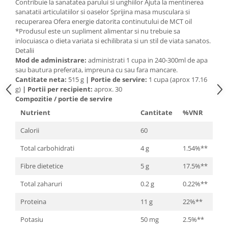
Contribuie la sanatatea parului si unghiilor Ajuta la mentinerea
Cătină
sanatatii articulatiilor si oaselor Sprijina masa musculara si
recuperarea Ofera energie datorita continutului de MCT oil
Chlorella
*Produsul este un supliment alimentar si nu trebuie sa
Colina
inlocuiasca o dieta variata si echilibrata si un stil de viata sanatos.
Detalii
Electroliti
Mod de administrare:
administrati 1 cupa in 240-300ml de apa
sau bautura preferata, impreuna cu sau fara mancare.
Produse Apicole
Cantitate neta:
515 g
|
Portie de servire:
1 cupa (aprox 17.16
Cacao
g)
|
Portii per recipient:
aprox. 30
Compozitie / portie de servire
Nutrient
Cantitate
%VNR
Calorii
60
Total carbohidrati
4 g
1.54%**
Fibre dietetice
5 g
17.5%**
Total zaharuri
0.2 g
0.22%**
Proteina
11 g
22%**
Potasiu
50 mg
2.5%**