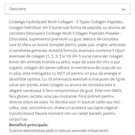
Mary & May
Seleniu
Descriere
COSRX
Seminte de in
CodeAge Hydrolyzed Multi Collagen - 5 Types Collagen Peptides,
BIODANCE
Silimarina
Colagen hidrolizat din 5 Surse sub forma de peptide, cu aroma de
OOTD
ciocolata Descopera Codeage Multi Collagen Peptides Powder -
Spirulina
Cettua
Chocolate, suplimentul premium cu gust delicios de ciocolata
care iti ofera un boost complet pentru piele, par, unghii, articulatii
Ulei de cocos
Haruharu Wonder
si sanatatea generala. Aceasta formula avansata combina 5 tipuri
Medicube
Ulei de peste
esentiale de colagen (1, 2, 3, 5 si 10) din 5 surse naturale: colagen
bovin din animale hranite cu iarba, supa de oase din vita si pui
ARIUL
Ulei MCT
organic, colagen din peste salbatic si membrana de coaja de ou.
Dr. Althea
In plus, este imbogatita cu MCT oil pentru un plus de energie si
Vitamina A
DELLA BORN
absorbtie optima. Cu 18 aminoacizi esentiali si mai putin de 1g de
Vitamina B
zahar per portie, acest colagen cu aroma de ciocolata este o
alegere sanatoasa si fara compromisuri de gust. Este non-GMO,
Vitamina C
fara gluten, lactate, soia sau crustacee, fiind potrivit pentru
diverse stiluri de viata. Se dizolva usor in bauturi calde sau reci -
Vitamina D
cafea, ceai, smoothie-uri, shake-uri proteice sau lapte vegetal -
Vitamina E
transformand fiecare moment intr-un rasfat benefic pentru
corpul tau.
Vitamina K
Beneficii principale:
Zinc
Sustine elasticitatea pielii si reduce semnele imbatranirii