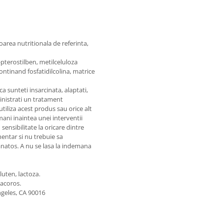
oarea nutritionala de referinta,
pterostilben, metilceluloza
continand fosfatidilcolina, matrice
 sunteti insarcinata, alaptati,
inistrati un tratament
tiliza acest produs sau orice alt
ani inaintea unei interventii
sensibilitate la oricare dintre
entar si nu trebuie sa
 sanatos. A nu se lasa la indemana
luten, lactoza.
racoros.
geles, CA 90016