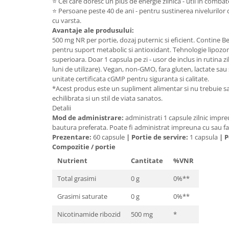
⭐ Cei care doresc un plus de energie zilnica - util in combat
Cătină
⭐ Persoane peste 40 de ani - pentru sustinerea nivelurilor
cu varsta.
Chlorella
Avantaje ale produsului:
Colina
500 mg NR per portie, dozaj puternic si eficient. Contine B
pentru suport metabolic si antioxidant. Tehnologie lipoz
Electroliti
superioara. Doar 1 capsula pe zi - usor de inclus in rutina zil
luni de utilizare). Vegan, non-GMO, fara gluten, lactate sau 
Produse Apicole
unitate certificata cGMP pentru siguranta si calitate.
Cacao
*Acest produs este un supliment alimentar si nu trebuie sa 
echilibrata si un stil de viata sanatos.
Detalii
Mod de administrare:
administrati 1 capsule zilnic impr
bautura preferata. Poate fi administrat impreuna cu sau f
Prezentare:
60 capsule
|
Portie de servire:
1 capsula
|
P
Compozitie / portie
Nutrient
Cantitate
%VNR
Total grasimi
0 g
0%**
Grasimi saturate
0 g
0%**
Nicotinamide ribozid
500 mg
*