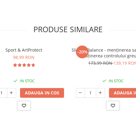
PRODUSE SIMILARE
Sport & ArtProtect
SlimProBalance - menținerea sați
-20%
susținerea controlului greu
98,99 RON
173,99 RON
139,19 RO
IN STOC
IN STOC
ADAUGA IN COS
ADAUGA I