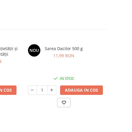
etății și
Sarea Dacilor 500 g
BIMBI FOR
NOU
-20%
tății
imunitat
11,99 RON
N
8
IN STOC
N COS
ADAUGA IN COS