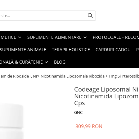
METICE
SUPLIMENTE ALIMENTARE
PROTOCOALE - RECO
I SUPLIMENTE ANIMALE
TERAPII HOLISTICE
CARDURI CADOU
P
SONALĂ & CURĂȚENIE
BLOG
amide Riboside+, Nr+ Nicotinamida Lipozomala Ribozida + Tmg Si Pterostilb
Codeage Liposomal Ni
Nicotinamida Lipozomal
Cps
GNC
809,99 RON