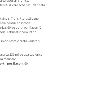
erea oboselii cronice.
 de NAD+ care scad natural odata
etaine si Trans-Pterostilbene
omala pentru absorbtie
nica. 60 de portii per flacon (2
soia. Fabricat in SUA intr-o
inlocuiasca o dieta variata si
euna cu 236 ml de apa sau orice
ara mancare.
ortii per flacon:
60