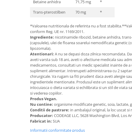
Betaine anhidra
71,75 mg
*
Trans-pterostilben
70 mg
*
*Valoarea nutritionala de referinta nu a fost stabilita.**Val
conform Reg. UE nr. 1169/2011.
Ingrediente:
nicotinamide ribozid, betaine anhidra, trans-
(capsulele), ulei de floarea soarelui nemodificata genetic (
lipozomala).
Atentionari:
A nu se depasi doza zilnica recomandata. Daca
aveti varsta sub 18 ani, aveti o afectiune medicala sau adm
medicamentos, consultati un medic specialist inainte de a u
supliment alimentar. Intrerupeti administrarea cu 2 saptam
chirurgicale. Va rugam sa fiti prudent daca aveti alergie sau 
ingredientele mentionate. Produsul este un supliment alim
inlocuiasca o dieta variata si echilibrata si un stil de viata
si vederea copiilor.
Produs Vegan.
Nu contine:
organisme modificate genetic, soia, lactate, g
Conditii de pastrare:
in ambalajul original, la loc uscat si 
Producator:
CODEAGE LLC, 5628 Washington Blvd, Los An
Fabricat in:
SUA
Informatii conformitate produs