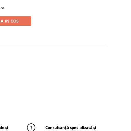
are
A IN COS
le și
Consultanță specializată și