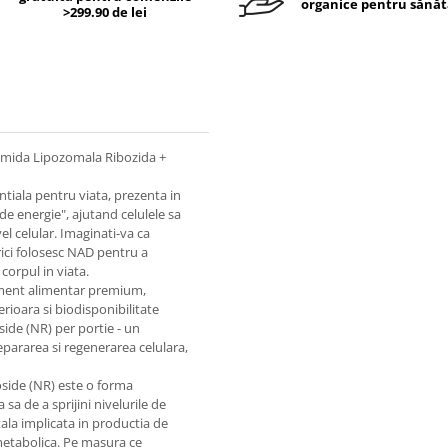
organice pentru sănăt
>299.90 de lei
mida Lipozomala Ribozida +
tiala pentru viata, prezenta in
de energie", ajutand celulele sa
el celular. Imaginati-va ca
brici folosesc NAD pentru a
corpul in viata.
ment alimentar premium,
ioara si biodisponibilitate
ide (NR) per portie - un
epararea si regenerarea celulara,
side (NR) este o forma
a de a sprijini nivelurile de
la implicata in productia de
 metabolica. Pe masura ce