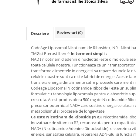
de farmacist Ilie Stoica Silvia
Geluri de duș
L-Carnitina
Scruburi
L-Glutamina
Protecție Solară
Lecitina
Creme SPF față
Maca
Review-uri
(0)
Descriere
Creme SPF corp
Magneziu
Spray SPF
CodeAge Liposomal Nicotinamide Riboside+, NR+ Nicotina
Miere de Manuka
Uleiuri bronzare
TMG si Pterostilben ⭐
In termeni simpli :
NAD ( nicotinamid adenin dinucleotid) este o molecula esen
After Sun
MSM
toate celulele noastre. Functioneaza ca un " transportator 
Acceleratoare bronz
Multivitamine
transforme alimentele in energie si sa repare daunele la niv
Igienă Personală
celulele noastre sunt ca niste fabrici de energie. Aceste fa
Omega
transfera energia din alimente catre procesele care mentin 
Deodorante
Codeage Liposomal Nicotinamide Riboside+ este un supli
Palmier pitic
Mâini și Unghii
formulat cu tehnologie lipozomala pentru o absorbtie super
Probiotice
crescuta. Acest produs ofera 500 mg de Nicotinamide Ribos
Creme mâini
precursor puternic al NAD+ care sustine energia celulara, r
Proteine din zer (Whey Protein)
Tratamente unghii
metabolismul si procesele de longevitate.
Quercetin
Ce este Nicotinamide Riboside (NR)?
Nicotinamide Ribo
Cosmetice coreene
inovatoare de vitamina B3, recunoscuta pentru capacitatea s
Resveratrol
Beauty of Joseon
NAD+ (Nicotinamide Adenine Dinucleotide), o coenzima vita
energie, sanatatea celulara, repararea ADN-ului si functia
Scortisoara
PETITFEE