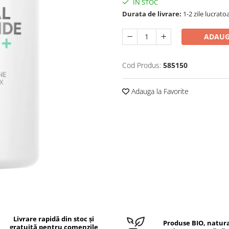
IN STOC
Durata de livrare:
1-2 zile lucrato
ADAUG
Cod Produs:
585150
Adauga la Favorite
Livrare rapidă din stoc și
Produse BIO, natura
gratuită pentru comenzile