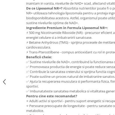
inaintam in varsta, nivelurile de NAD+ scad, afectand vitali
Mary & May
Seleniu
De ce Liposomal NR+?
Absorbtia nutrientilor poate fi o 
COSRX
NR+ utilizeaza tehnologia lipozomala pentru a proteja ingr
Seminte de in
biodisponibilitatea acestora. Astfel, organismul poate utili
BIODANCE
sustine nivelurile optime de NAD+.
Silimarina
OOTD
Ingrediente Premium in Formula Liposomal NR+:
Spirulina
⚡ 500 mg Nicotinamide Riboside (NR) - precursor eficient 
Cettua
energiei celulare si a imbatranirii sanatoase.
Ulei de cocos
Haruharu Wonder
⚡ Betaine Anhydrous (TMG) - sprijina procesele de metilare
Medicube
Ulei de peste
cardiovasculara.
⚡ Trans-Pterostilbene - compus antioxidant cu rol in protect
ARIUL
Ulei MCT
Beneficii cheie:
Dr. Althea
✅ Sustine nivelurile de NAD+, contribuind la functionarea o
Vitamina A
DELLA BORN
✅ Promoveaza productia de energie si poate reduce senza
Vitamina B
✅ Contribuie la sanatatea creierului si sprijina functia cogni
✅ Poate sustine un proces natural de imbatranire sanatos
Vitamina C
✅ Ajuta la recuperarea musculara si performanta fizica, fii
sportivi.
Vitamina D
✅ Imbunatateste sanatatea metabolica si vitalitatea gener
Vitamina E
Pentru cine este recomandat?
⭐ Adulti activi si sportivi - pentru suport energetic si recu
Vitamina K
⭐ Persoane preocupate de longevitate - pentru sanatate celu
metabolice.
Zinc