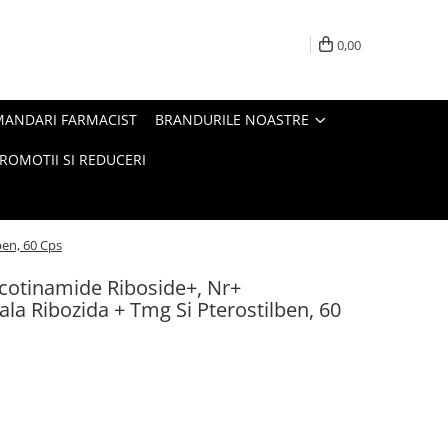
0,00
MANDARI FARMACIST
BRANDURILE NOASTRE
ROMOTII SI REDUCERI
en, 60 Cps
cotinamide Riboside+, Nr+
a Ribozida + Tmg Si Pterostilben, 60