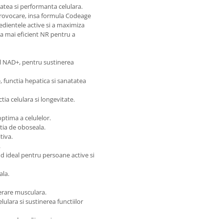
tatea si performanta celulara.
provocare, insa formula Codeage
edientele active si a maximiza
za mai eficient NR pentru a
al NAD+, pentru sustinerea
, functia hepatica si sanatatea
ia celulara si longevitate.
ptima a celulelor.
tia de oboseala.
tiva.
.
nd ideal pentru persoane active si
ala.
perare musculara.
lara si sustinerea functiilor