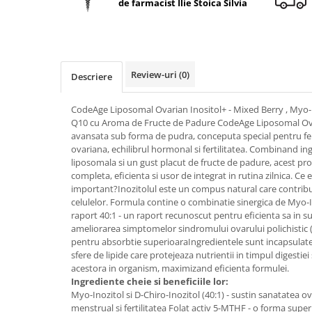
de farmacist Ilie Stoica Silvia
Geluri de duș
L-Carnitina
Scruburi
L-Glutamina
Protecție Solară
Lecitina
Creme SPF față
Maca
Review-uri
(0)
Descriere
Creme SPF corp
Magneziu
Spray SPF
CodeAge Liposomal Ovarian Inositol+ - Mixed Berry , Myo-
Miere de Manuka
Uleiuri bronzare
Q10 cu Aroma de Fructe de Padure CodeAge Liposomal Ovar
avansata sub forma de pudra, conceputa special pentru fe
After Sun
MSM
ovariana, echilibrul hormonal si fertilitatea. Combinand in
Acceleratoare bronz
Multivitamine
liposomala si un gust placut de fructe de padure, acest pr
Igienă Personală
completa, eficienta si usor de integrat in rutina zilnica. Ce e
Omega
important?Inozitolul este un compus natural care contribu
Deodorante
celulelor. Formula contine o combinatie sinergica de Myo-In
Palmier pitic
Mâini și Unghii
raport 40:1 - un raport recunoscut pentru eficienta sa in s
Probiotice
ameliorarea simptomelor sindromului ovarului polichistic
Creme mâini
pentru absorbtie superioaraIngredientele sunt incapsulate 
Proteine din zer (Whey Protein)
Tratamente unghii
sfere de lipide care protejeaza nutrientii in timpul digestie
Quercetin
acestora in organism, maximizand eficienta formulei.
Cosmetice coreene
Ingrediente cheie si beneficiile lor:
Resveratrol
Beauty of Joseon
Myo-Inozitol si D-Chiro-Inozitol (40:1) - sustin sanatatea ov
menstrual si fertilitatea Folat activ 5-MTHF - o forma superi
Scortisoara
PETITFEE