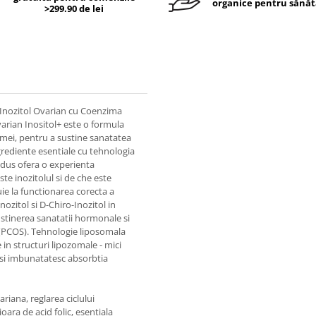
organice pentru sănăt
>299.90 de lei
Inozitol Ovarian cu Coenzima
ian Inositol+ este o formula
mei, pentru a sustine sanatatea
grediente esentiale cu tehnologia
odus ofera o experienta
ste inozitolul si de che este
ie la functionarea corecta a
ozitol si D-Chiro-Inozitol in
ustinerea sanatatii hormonale si
 (PCOS). Tehnologie liposomala
in structuri lipozomale - mici
i si imbunatatesc absorbtia
ariana, reglarea ciclului
oara de acid folic, esentiala