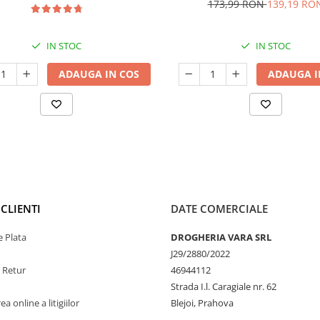
173,99 RON
139,19 RO
IN STOC
IN STOC
ADAUGA IN COS
ADAUGA I
CLIENTI
DATE COMERCIALE
 Plata
DROGHERIA VARA SRL
J29/2880/2022
e Retur
46944112
Strada I.l. Caragiale nr. 62
a online a litigiilor
Blejoi, Prahova