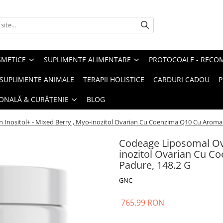
METICE
SUPLIMENTE ALIMENTARE
PROTOCOALE - RECO
I SUPLIMENTE ANIMALE
TERAPII HOLISTICE
CARDURI CADOU
P
SONALĂ & CURĂȚENIE
BLOG
 Inositol+ - Mixed Berry , Myo-inozitol Ovarian Cu Coenzima Q10 Cu Aroma 
Codeage Liposomal Ova
inozitol Ovarian Cu 
Padure, 148.2 G
GNC
765,99 RON