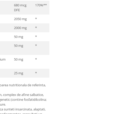
680 mcg
170%**
DFE
2050 mg
*
2000 mg
*
50 mg
*
50 mg
*
nium
50 mg
*
25 mg
*
oarea nutritionala de referinta,
, complex de afine salbatice,
genetic (contine fosfatidilcolina;
ure.
 sunteti insarcinata, alaptati,