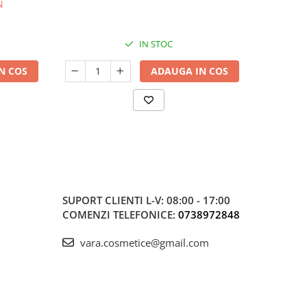
N
8
IN STOC
N COS
ADAUGA IN COS
SUPORT CLIENTI
L-V: 08:00 - 17:00
COMENZI TELEFONICE:
0738972848
vara.cosmetice@gmail.com