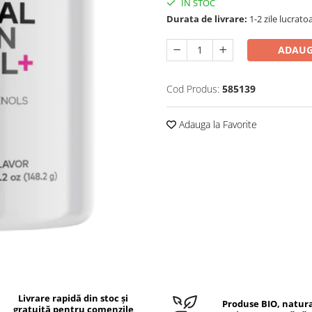
IN STOC
Durata de livrare:
1-2 zile lucrato
ADAUG
Cod Produs:
585139
Adauga la Favorite
Livrare rapidă din stoc și
Produse BIO, natura
gratuită pentru comenzile