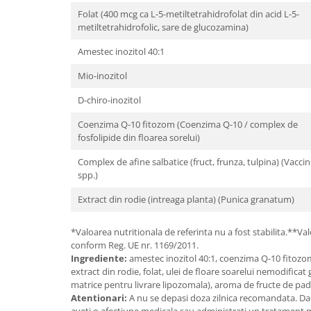
Cătină
Folat (400 mcg ca L-5-metiltetrahidrofolat din acid L-5-
metiltetrahidrofolic, sare de glucozamina)
Chlorella
Amestec inozitol 40:1
Colina
Electroliti
Mio-inozitol
Produse Apicole
D-chiro-inozitol
Cacao
Coenzima Q-10 fitozom (Coenzima Q-10 / complex de
fosfolipide din floarea sorelui)
Complex de afine salbatice (fruct, frunza, tulpina) (Vacci
spp.)
Extract din rodie (intreaga planta) (Punica granatum)
*Valoarea nutritionala de referinta nu a fost stabilita.**Val
conform Reg. UE nr. 1169/2011.
Ingrediente:
amestec inozitol 40:1, coenzima Q-10 fitozom
extract din rodie, folat, ulei de floare soarelui nemodificat 
matrice pentru livrare lipozomala), aroma de fructe de pad
Atentionari:
A nu se depasi doza zilnica recomandata. Daca