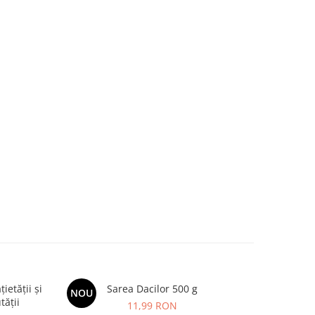
etății și
Sarea Dacilor 500 g
BIMBI FOR
NOU
-20%
tății
imunitat
11,99 RON