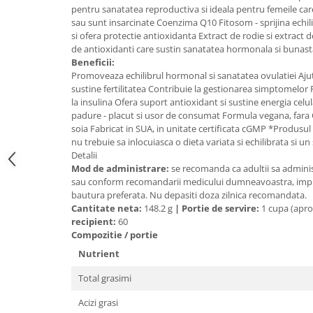
pentru sanatatea reproductiva si ideala pentru femeile car
Mary & May
Seleniu
sau sunt insarcinate Coenzima Q10 Fitosom - sprijina echil
COSRX
si ofera protectie antioxidanta Extract de rodie si extract d
Seminte de in
de antioxidanti care sustin sanatatea hormonala si bunas
BIODANCE
Beneficii:
Silimarina
OOTD
Promoveaza echilibrul hormonal si sanatatea ovulatiei Ajuta
Spirulina
sustine fertilitatea Contribuie la gestionarea simptomelor P
Cettua
la insulina Ofera suport antioxidant si sustine energia celu
Ulei de cocos
Haruharu Wonder
padure - placut si usor de consumat Formula vegana, fara 
Medicube
Ulei de peste
soia Fabricat in SUA, in unitate certificata cGMP *Produsul
nu trebuie sa inlocuiasca o dieta variata si echilibrata si un
ARIUL
Ulei MCT
Detalii
Dr. Althea
Mod de administrare:
se recomanda ca adultii sa adminis
Vitamina A
DELLA BORN
sau conform recomandarii medicului dumneavoastra, impr
Vitamina B
bautura preferata. Nu depasiti doza zilnica recomandata.
Cantitate neta:
148.2 g
|
Portie de servire:
1 cupa (apro
Vitamina C
recipient:
60
Compozitie / portie
Vitamina D
Nutrient
Vitamina E
Total grasimi
Vitamina K
Zinc
Acizi grasi