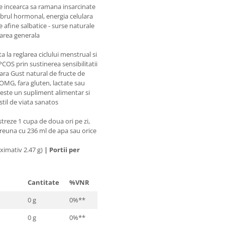
e incearca sa ramana insarcinate
ibrul hormonal, energia celulara
e afine salbatice - surse naturale
tarea generala
 la reglarea ciclului menstrual si
COS prin sustinerea sensibilitatii
lara Gust natural de fructe de
OMG, fara gluten, lactate sau
 este un supliment alimentar si
 stil de viata sanatos
treze 1 cupa de doua ori pe zi,
euna cu 236 ml de apa sau orice
ximativ 2.47 g)
|
Portii per
Cantitate
%VNR
0 g
0%**
0 g
0%**