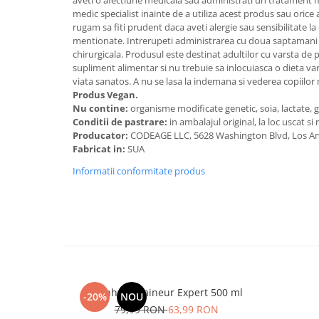
aveti o afectiune medicala sau administrati un tratament
medic specialist inainte de a utiliza acest produs sau orice
rugam sa fiti prudent daca aveti alergie sau sensibilitate la
mentionate. Intrerupeti administrarea cu doua saptamani i
chirurgicala. Produsul este destinat adultilor cu varsta de 
supliment alimentar si nu trebuie sa inlocuiasca o dieta varia
viata sanatos. A nu se lasa la indemana si vederea copiilor 
Produs Vegan.
Nu contine:
organisme modificate genetic, soia, lactate, g
Conditii de pastrare:
in ambalajul original, la loc uscat si 
Producator:
CODEAGE LLC, 5628 Washington Blvd, Los Ang
Fabricat in:
SUA
Informatii conformitate produs
Manhaē Draineur Expert 500 ml
-20%
NOU
79,99 RON
63,99 RON