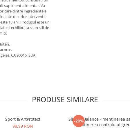
 medicamentos, consultati un
 alt supliment alimentar. Va
 oricare dintre ingredientele
nainte de orice interventie
peste 18 ani. Produsul este un
ta si echilibrata si un stil de
mici.
luten.
racoros.
eles, CA 90016, SUA.
PRODUSE SIMILARE
Sport & ArtProtect
SlimProBalance - menținerea sați
-20%
susținerea controlului greu
98,99 RON