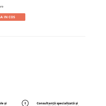
are
A IN COS
le și
Consultanță specializată și