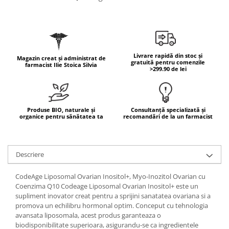
Geluri de duș
L-Carnitina
Scruburi
L-Glutamina
Protecție Solară
Lecitina
Creme SPF față
Maca
Livrare rapidă din stoc și
Magazin creat și administrat de
Creme SPF corp
gratuită pentru comenzile
farmacist Ilie Stoica Silvia
Magneziu
>299.90 de lei
Spray SPF
Miere de Manuka
Uleiuri bronzare
After Sun
MSM
Produse BIO, naturale și
Consultanță specializată și
Acceleratoare bronz
Multivitamine
organice pentru sănătatea ta
recomandări de la un farmacist
Igienă Personală
Omega
Deodorante
Palmier pitic
Descriere
Mâini și Unghii
Probiotice
Creme mâini
CodeAge Liposomal Ovarian Inositol+, Myo-Inozitol Ovarian cu
Proteine din zer (Whey Protein)
Tratamente unghii
Coenzima Q10 Codeage Liposomal Ovarian Inositol+ este un
supliment inovator creat pentru a sprijini sanatatea ovariana si a
Quercetin
Cosmetice coreene
promova un echilibru hormonal optim. Conceput cu tehnologia
Resveratrol
Beauty of Joseon
avansata liposomala, acest produs garanteaza o
biodisponibilitate superioara, asigurandu-se ca ingredientele
Scortisoara
PETITFEE