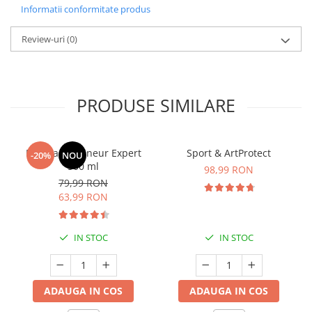
Informatii conformitate produs
Review-uri
(0)
PRODUSE SIMILARE
Manhaē Draineur Expert
Sport & ArtProtect
-20%
NOU
500 ml
98,99 RON
79,99 RON
63,99 RON
IN STOC
IN STOC
ADAUGA IN COS
ADAUGA IN COS