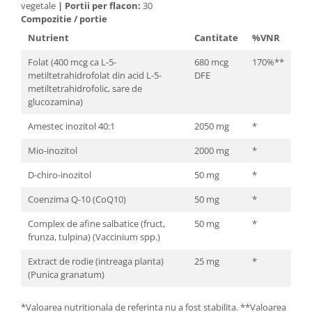
vegetale
|
Portii per flacon:
30
Compozitie / portie
Nutrient
Cantitate
%VNR
Folat (400 mcg ca L-5-
680 mcg
170%**
metiltetrahidrofolat din acid L-5-
DFE
metiltetrahidrofolic, sare de
glucozamina)
Amestec inozitol 40:1
2050 mg
*
Mio-inozitol
2000 mg
*
D-chiro-inozitol
50 mg
*
Coenzima Q-10 (CoQ10)
50 mg
*
Complex de afine salbatice (fruct,
50 mg
*
frunza, tulpina) (Vaccinium spp.)
Extract de rodie (intreaga planta)
25 mg
*
(Punica granatum)
*Valoarea nutritionala de referinta nu a fost stabilita. **Valoarea