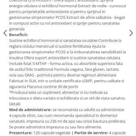
Coenzima Q10 Fitosom - ofera suport antioxidant, sprijina
Cătină
energia celulara si echilibrul hormonal Extract de rodie - cunoscut
pentru proprietatile antioxidante si pentru sprijinul in
Chlorella
gestionarea simptomelor PCOS Extract de afine salbatice - bogat
in compusi activi cu rol antioxidant si sprijin pentru sanatatea
Colina
generala
Electroliti
Beneficii:
Sustine echilibrul hormonal si sanatatea ovulatiei Contribuie la
Produse Apicole
reglara ciclului menstrual si sustine fertilitatea Ajuta la
Cacao
gestionarea simptomelor PCOS si la imbunatatirea sensibilitatii la
insulina Ofera suport antioxidant si sustine sanatatea celulara
Include folat 5-MTHF - forma activa, cu absorbtie superiora fata
de acidul folic traditional Formula vegana, fara gluten, lactate,
soia sau OMG - potrivita pentru diverse regimuri alimentare
Fabricat in SUA, intr-o unitate certificata cGMP, pentru calitate si
siguranta Flaconul contine 30 de portii
*Produsul este un supliment alimentar si nu trebuie sa
inlocuiasca o dieta variata si echilibrata si un stil de viata sanatos.
Detalii
Mod de administrare:
se recomanda ca adultii sa administreze
4 capsule zilnic, sau cum recomanda specialistul in domeniul
sanatatii, impreuna cu 236 ml de apa sau orice bautura preferata.
Se poate administra impreuna cu sau fara alimente.
Prezentare:
120 capsule vegetale
|
Portie de servire:
4 capsule