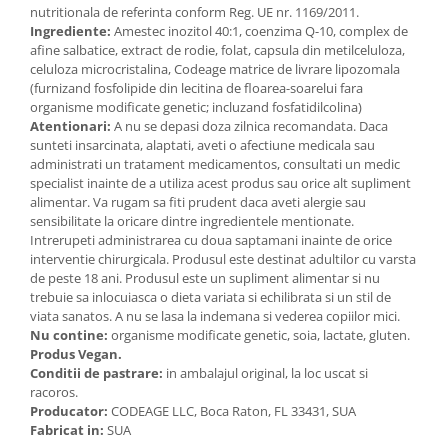
nutritionala de referinta conform Reg. UE nr. 1169/2011.
Ingrediente:
Amestec inozitol 40:1, coenzima Q-10, complex de
afine salbatice, extract de rodie, folat, capsula din metilceluloza,
celuloza microcristalina, Codeage matrice de livrare lipozomala
(furnizand fosfolipide din lecitina de floarea-soarelui fara
organisme modificate genetic; incluzand fosfatidilcolina)
Atentionari:
A nu se depasi doza zilnica recomandata. Daca
sunteti insarcinata, alaptati, aveti o afectiune medicala sau
administrati un tratament medicamentos, consultati un medic
specialist inainte de a utiliza acest produs sau orice alt supliment
alimentar. Va rugam sa fiti prudent daca aveti alergie sau
sensibilitate la oricare dintre ingredientele mentionate.
Intrerupeti administrarea cu doua saptamani inainte de orice
interventie chirurgicala. Produsul este destinat adultilor cu varsta
de peste 18 ani. Produsul este un supliment alimentar si nu
trebuie sa inlocuiasca o dieta variata si echilibrata si un stil de
viata sanatos. A nu se lasa la indemana si vederea copiilor mici.
Nu contine:
organisme modificate genetic, soia, lactate, gluten.
Produs Vegan.
Conditii de pastrare:
in ambalajul original, la loc uscat si
racoros.
Producator:
CODEAGE LLC, Boca Raton, FL 33431, SUA
Fabricat in:
SUA