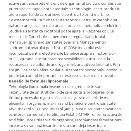
active sunt absorbite eficient de organismul tau.Cu o combinatie
Mary & May
Seleniu
puternica de ingrediente esentiale si tehnologie , acest produs iti
ofera suportul de care ai nevoie pentru a te simti mai bine.
COSRX
Seminte de in
Ce este inozitolul si cum te ajuta?Inozitolul este un carbohidrat
BIODANCE
natural care joaca un rol crucial in procesul metabolic al celulelor.
Silimarina
OOTD
Studiile au aratat ca inozitolul poate ajuta la: Reglarea ciclului
Spirulina
menstrual: Contribuie la mentinerea regularitatii ciclului
Cettua
menstrual, sprijinind sanatatea ovariana.Managementul
Ulei de cocos
Haruharu Wonder
sindromului ovarului polichistic (PCOS): Inozitolul este
Medicube
recunoscut pentru efectele sale benefice asupra simptomelor
Ulei de peste
PCOS, ajutand la imbunatatirea sensibilitatii la insulina si la
ARIUL
Ulei MCT
reducerea nivelurilor de androgeni.Imbunatatirea fertilitatii: Prin
Dr. Althea
sprijinul pe care il ofera ovulatiei si sanatatii hormonale, inozitolul
Vitamina A
poate juca un rol important in cresterea sanselor de conceptie.
DELLA BORN
Vitamina B
Beneficiile formulei liposomale:
Tehnologia liposomala inseamna ca ingredientele sunt
Vitamina C
inconjurate de un strat de lipide care ajuta la protejarea lor in
timpul procesului digestiv. Aceasta asigura o absorbtie mai
Vitamina D
eficienta in organism, maximizand beneficiile pentru sanatate.
Vitamina E
Myo-Inozitol si D-Chiro-Inozitol (40:1) - sustin sanatatea ovariana,
echilibrul hormonal si fertilitatea Folat 5-MTHF - o forma activa de
Vitamina K
acid folic, usor utilizabila de organism, recomandata femeilor care
incearca sa ramana insarcinate sau sunt deja insarcinate
Zinc