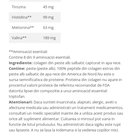
Tirozina
45 mg
Histidina**
99 mg
Metionina**
63 mg
Valina**
189 mg
**Aminoacizi esentiali
Contine 8 din 9 aminoacizi esentiali.
Ingrediente:
colagen din peste alb salbatic capturat in apa rece.
Contine:
peste (peste alb). 100% peptide din colagen extras din
peste alb salbatic de apa rece din America de Nord.Nu este o
sursa semnificativa de proteine. Proteina din colagen nu apare in
procentul valorii proteice de referinta recomandat de FDA
datorita lipsei din compozitie a unui aminoacid essential:
triptofan.
Atentionari:
Daca sunteti insarcinata, alaptati, alergic, aveti o
afectiune medicala sau administrati un tratament medicamentos,
consultati un medic specialist inainte de a utiliza acest produs sau
orice alt supliment alimentar. Culoarea si mirosul pot varia in
functie de lotul produsului. Nu administrati daca sigiliu este rupt
sau lipseste. A nu se lasa la indemana si la vederea copiilor mici.