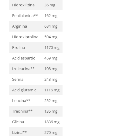
Hidroxilizina
36 mg
Fenilalanina**
162 mg
Arginina
684 mg
Hidroxiprolina
594 mg
Prolina
1170 mg
Acid aspartic
459 mg
Izoleucina**
108 mg
Serina
243 mg
Acid glutamic
1116 mg
Leucina**
252 mg
Treonina**
135 mg
Glicina
1836 mg
Lizina**
270 mg