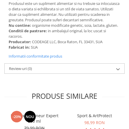
Produsul este un supliment alimentar si nu trebuie sa inlocuiasca
o dieta variata si echilibrata si un stil de viata sanatos. Utilizati
doar ca supliment alimentar. Nu utilizati pentru scaderea in
greutate. Produsul poate suferi decantari semnificative.
Nu contine:
organisme modificate genetic, soia, lactate, gluten.
Conditii de pastrare:
in ambalajul original, la loc uscat si
racoros.
Producator:
CODEAGE LLC, Boca Raton, FL 33431, SUA
Fabricat in:
SUA
Informatii conformitate produs
Review-uri
(0)
PRODUSE SIMILARE
Manhaē Draineur Expert
Sport & ArtProtect
-20%
NOU
500 ml
98,99 RON
79,99 RON