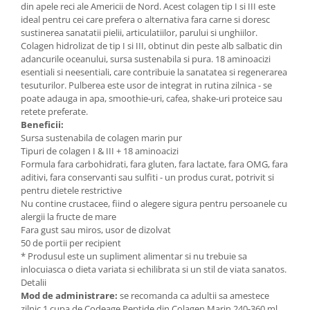
din apele reci ale Americii de Nord. Acest colagen tip I si III este
Mary & May
ideal pentru cei care prefera o alternativa fara carne si doresc
Seleniu
sustinerea sanatatii pielii, articulatiilor, parului si unghiilor.
COSRX
Seminte de in
Colagen hidrolizat de tip I si III, obtinut din peste alb salbatic din
BIODANCE
adancurile oceanului, sursa sustenabila si pura. 18 aminoacizi
Silimarina
OOTD
esentiali si neesentiali, care contribuie la sanatatea si regenerarea
Spirulina
tesuturilor. Pulberea este usor de integrat in rutina zilnica - se
Cettua
poate adauga in apa, smoothie-uri, cafea, shake-uri proteice sau
Ulei de cocos
Haruharu Wonder
retete preferate.
Beneficii:
Medicube
Ulei de peste
Sursa sustenabila de colagen marin pur
ARIUL
Ulei MCT
Tipuri de colagen I & III + 18 aminoacizi
Dr. Althea
Formula fara carbohidrati, fara gluten, fara lactate, fara OMG, fara
Vitamina A
aditivi, fara conservanti sau sulfiti - un produs curat, potrivit si
DELLA BORN
pentru dietele restrictive
Vitamina B
Nu contine crustacee, fiind o alegere sigura pentru persoanele cu
Vitamina C
alergii la fructe de mare
Fara gust sau miros, usor de dizolvat
Vitamina D
50 de portii per recipient
Vitamina E
* Produsul este un supliment alimentar si nu trebuie sa
inlocuiasca o dieta variata si echilibrata si un stil de viata sanatos.
Vitamina K
Detalii
Mod de administrare:
se recomanda ca adultii sa amestece
Zinc
zilnic 1 cupa de Codeage Peptide din Colagen Marin 240-360 ml