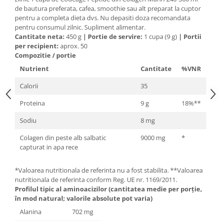
Cătină
de bautura preferata, cafea, smoothie sau alt preparat la cuptor
pentru a completa dieta dvs. Nu depasiti doza recomandata
Chlorella
pentru consumul zilnic. Supliment alimentar.
Cantitate neta:
450 g
|
Portie de servire:
1 cupa (9 g)
|
Portii
Colina
per recipient:
aprox. 50
Electroliti
Compozitie / portie
Produse Apicole
Nutrient
Cantitate
%VNR
Cacao
Calorii
35
Proteina
9 g
18%**
Sodiu
8 mg
Colagen din peste alb salbatic
9000 mg
*
capturat in apa rece
*Valoarea nutritionala de referinta nu a fost stabilita. **Valoarea
nutritionala de referinta conform Reg. UE nr. 1169/2011.
Profilul tipic al aminoacizilor (cantitatea medie per porție,
în mod natural; valorile absolute pot varia)
Alanina
702 mg