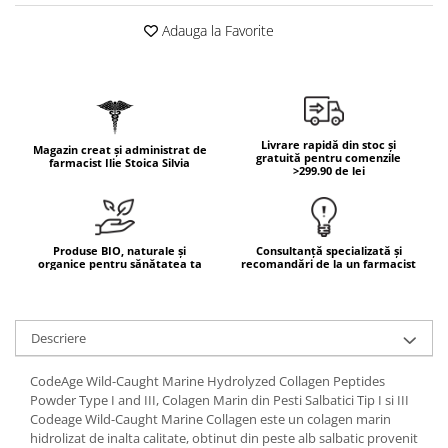
Geluri de duș
L-Carnitina
Adauga la Favorite
Scruburi
L-Glutamina
Protecție Solară
Lecitina
Creme SPF față
Maca
Creme SPF corp
Magneziu
Spray SPF
Livrare rapidă din stoc și
Magazin creat și administrat de
gratuită pentru comenzile
farmacist Ilie Stoica Silvia
Miere de Manuka
Uleiuri bronzare
>299.90 de lei
After Sun
MSM
Acceleratoare bronz
Multivitamine
Igienă Personală
Produse BIO, naturale și
Consultanță specializată și
Omega
organice pentru sănătatea ta
recomandări de la un farmacist
Deodorante
Palmier pitic
Mâini și Unghii
Probiotice
Creme mâini
Descriere
Proteine din zer (Whey Protein)
Tratamente unghii
CodeAge Wild-Caught Marine Hydrolyzed Collagen Peptides
Quercetin
Cosmetice coreene
Powder Type I and III, Colagen Marin din Pesti Salbatici Tip I si III
Resveratrol
Codeage Wild-Caught Marine Collagen este un colagen marin
Beauty of Joseon
hidrolizat de inalta calitate, obtinut din peste alb salbatic provenit
Scortisoara
PETITFEE