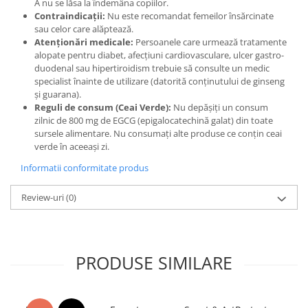
A nu se lăsa la îndemâna copiilor.
Contraindicații:
Nu este recomandat femeilor însărcinate
sau celor care alăptează.
Atenționări medicale:
Persoanele care urmează tratamente
alopate pentru diabet, afecțiuni cardiovasculare, ulcer gastro-
duodenal sau hipertiroidism trebuie să consulte un medic
specialist înainte de utilizare (datorită conținutului de ginseng
și guarana).
Reguli de consum (Ceai Verde):
Nu depășiți un consum
zilnic de 800 mg de EGCG (epigalocatechină galat) din toate
sursele alimentare. Nu consumați alte produse ce conțin ceai
verde în aceeași zi.
Informatii conformitate produs
Review-uri
(0)
PRODUSE SIMILARE