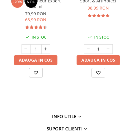
Manhaē Draineur Expert
Sport & ArtProtect
-20%
NOU
500 ml
98,99 RON
79,99 RON
63,99 RON
IN STOC
IN STOC
ADAUGA IN COS
ADAUGA IN COS
INFO UTILE
SUPORT CLIENTI