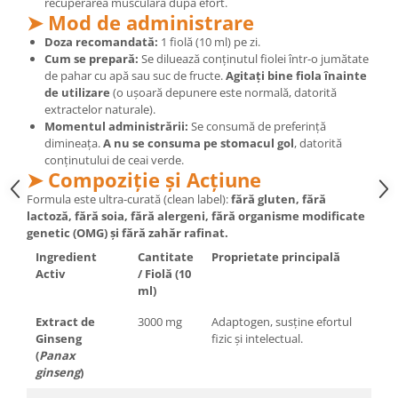
recuperarea musculară după efort.
Cătină
➤ Mod de administrare
Chlorella
Doza recomandată:
1 fiolă (10 ml) pe zi.
Cum se prepară:
Se diluează conținutul fiolei într-o jumătate
Colina
de pahar cu apă sau suc de fructe.
Agitați bine fiola înainte
de utilizare
(o ușoară depunere este normală, datorită
Electroliti
extractelor naturale).
Produse Apicole
Momentul administrării:
Se consumă de preferință
dimineața.
A nu se consuma pe stomacul gol
, datorită
Cacao
conținutului de ceai verde.
➤ Compoziție și Acțiune
Formula este ultra-curată (clean label):
fără gluten, fără
lactoză, fără soia, fără alergeni, fără organisme modificate
genetic (OMG) și fără zahăr rafinat.
Ingredient
Cantitate
Proprietate principală
Activ
/ Fiolă (10
ml)
Extract de
3000 mg
Adaptogen, susține efortul
Ginseng
fizic și intelectual.
(
Panax
ginseng
)