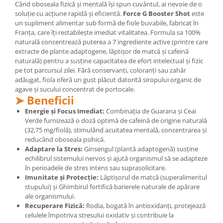
Când oboseala fizică și mentală își spun cuvântul, ai nevoie de o
Mary & May
soluție cu acțiune rapidă și eficientă.
Force G Booster Shot
este
Seleniu
un supliment alimentar sub formă de fiole buvabile, fabricat în
COSRX
Seminte de in
Franța, care îți restabilește imediat vitalitatea. Formula sa 100%
BIODANCE
naturală concentrează puterea a 7 ingrediente active (printre care
Silimarina
OOTD
extracte de plante adaptogene, lăptișor de matcă și cafeină
Spirulina
naturală) pentru a susține capacitatea de efort intelectual și fizic
Cettua
pe tot parcursul zilei. Fără conservanți, coloranți sau zahăr
Ulei de cocos
Haruharu Wonder
adăugat, fiola oferă un gust plăcut datorită siropului organic de
agave și sucului concentrat de portocale.
Medicube
Ulei de peste
➤ Beneficii
ARIUL
Ulei MCT
Energie și Focus Imediat:
Combinația de Guarana și Ceai
Dr. Althea
Verde furnizează o doză optimă de cafeină de origine naturală
Vitamina A
DELLA BORN
(32,75 mg/fiolă), stimulând acuitatea mentală, concentrarea și
Vitamina B
reducând oboseala psihică.
Adaptare la Stres:
Ginsengul (plantă adaptogenă) susține
Vitamina C
echilibrul sistemului nervos și ajută organismul să se adapteze
în perioadele de stres intens sau suprasolicitare.
Vitamina D
Imunitate și Protecție:
Lăptișorul de matcă (superalimentul
Vitamina E
stupului) și Ghimbirul fortifică barierele naturale de apărare
ale organismului.
Vitamina K
Recuperare Fizică:
Rodia, bogată în antioxidanți, protejează
Zinc
celulele împotriva stresului oxidativ și contribuie la