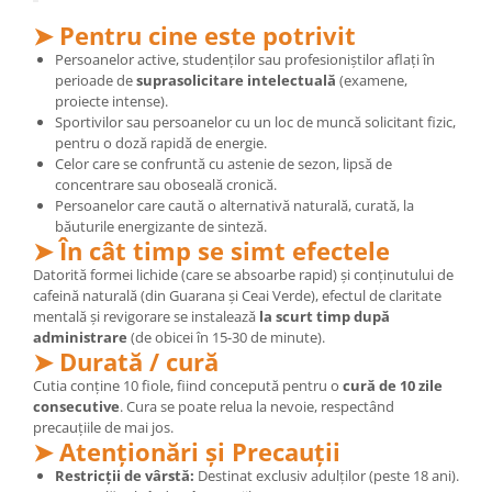
➤ Pentru cine este potrivit
Persoanelor active, studenților sau profesioniștilor aflați în
perioade de
suprasolicitare intelectuală
(examene,
proiecte intense).
Sportivilor sau persoanelor cu un loc de muncă solicitant fizic,
pentru o doză rapidă de energie.
Celor care se confruntă cu astenie de sezon, lipsă de
concentrare sau oboseală cronică.
Persoanelor care caută o alternativă naturală, curată, la
băuturile energizante de sinteză.
➤ În cât timp se simt efectele
Datorită formei lichide (care se absoarbe rapid) și conținutului de
cafeină naturală (din Guarana și Ceai Verde), efectul de claritate
mentală și revigorare se instalează
la scurt timp după
administrare
(de obicei în 15-30 de minute).
➤ Durată / cură
Cutia conține 10 fiole, fiind concepută pentru o
cură de 10 zile
consecutive
. Cura se poate relua la nevoie, respectând
precauțiile de mai jos.
➤ Atenționări și Precauții
Restricții de vârstă:
Destinat exclusiv adulților (peste 18 ani).