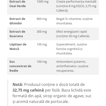
Extract de
1000 mg
Crește performanța mentală
Ceai Verde
(conține 8 mg EGCG, 2,75 mg
Cafeină).
Extract de
800 mg
Bogat în vitamine, susține
Ghimbir
imunitatea.
Extract de
300 mg
Efect energizant rapid
Guarana
(conține 30 mg Cafeină).
Lăptișor de
100 mg
Superaliment, susține
Matcă
funcția cognitivă și
imunitatea.
Suc
100 mg
Antioxidant puternic,
concentrat de
antiinflamator, susține
Rodie
recuperarea.
Notă:
Produsul conține o doză totală de
32,75 mg cafeină
per fiolă. Baza lichidă este
formată din apă, sirop organic de agave, suc
și aromă naturală de portocale.