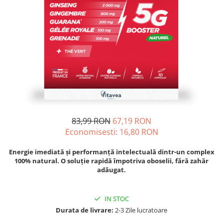
Oase & dinți
Îngrijirea Tenului
Colagen
Zinc Bisglicinat
Piele, păr & unghii
Creme de față
Creatina
Tranzit intestinal
Seruri
Crom
Creme cu SPF
Colesterol & tensiune
Demachiante
Curcumin (Turmeric)
Sănătatea copiilor
Geluri de curățare
Enzime
Performanta sportiva
Ape micelare
Fibre
Sanatate Orala
Tonere
Fier
Alergii
Măști pentru față
83,99 RON
67,19 RON
Garcinia
Exfoliante
Anti Intepaturi
Economisesti:
16,80
RON
Creme pentru ochi
Ghimbir
Balsam buze
Ginkgo biloba
Energie imediată și performanță intelectuală dintr-un complex
100% natural. O soluție rapidă împotriva oboselii, fără zahăr
Îngrijirea Corpului
Ginseng
adăugat.
Creme de corp
Glucozamina
Loțiuni
Glutation
IN STOC
Unturi de corp
Durata de livrare:
2-3 Zile lucratoare
L-Arginina
Uleiuri de corp