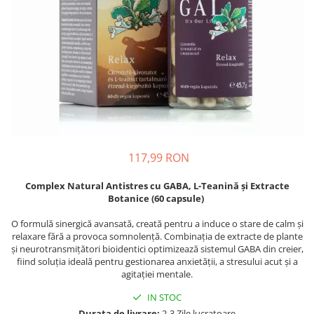
Oase & dinți
Îngrijirea Tenului
Colagen
Zinc Bisglicinat
Piele, păr & unghii
Creme de față
Creatina
Tranzit intestinal
Seruri
Crom
Creme cu SPF
Colesterol & tensiune
Demachiante
Curcumin (Turmeric)
Sănătatea copiilor
Geluri de curățare
Enzime
Performanta sportiva
Ape micelare
Fibre
Sanatate Orala
Tonere
Fier
Alergii
Măști pentru față
117,99 RON
Garcinia
Exfoliante
Anti Intepaturi
Complex Natural Antistres cu GABA, L-Teanină și Extracte
Creme pentru ochi
Ghimbir
Botanice (60 capsule)
Balsam buze
Ginkgo biloba
O formulă sinergică avansată, creată pentru a induce o stare de calm și
Îngrijirea Corpului
Ginseng
relaxare fără a provoca somnolență. Combinația de extracte de plante
Creme de corp
și neurotransmițători bioidentici optimizează sistemul GABA din creier,
Glucozamina
fiind soluția ideală pentru gestionarea anxietății, a stresului acut și a
Loțiuni
agitației mentale.
Glutation
Unturi de corp
IN STOC
L-Arginina
Uleiuri de corp
Durata de livrare:
2-3 Zile lucratoare