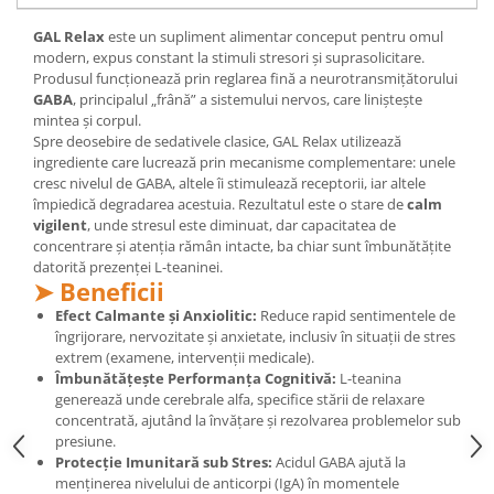
Mary & May
Seleniu
GAL Relax
este un supliment alimentar conceput pentru omul
COSRX
modern, expus constant la stimuli stresori și suprasolicitare.
Seminte de in
Produsul funcționează prin reglarea fină a neurotransmițătorului
BIODANCE
GABA
, principalul „frână” a sistemului nervos, care liniștește
Silimarina
OOTD
mintea și corpul.
Spirulina
Spre deosebire de sedativele clasice, GAL Relax utilizează
Cettua
ingrediente care lucrează prin mecanisme complementare: unele
Ulei de cocos
Haruharu Wonder
cresc nivelul de GABA, altele îi stimulează receptorii, iar altele
Medicube
Ulei de peste
împiedică degradarea acestuia. Rezultatul este o stare de
calm
vigilent
, unde stresul este diminuat, dar capacitatea de
ARIUL
Ulei MCT
concentrare și atenția rămân intacte, ba chiar sunt îmbunătățite
Dr. Althea
datorită prezenței L-teaninei.
Vitamina A
➤ Beneficii
DELLA BORN
Vitamina B
Efect Calmante și Anxiolitic:
Reduce rapid sentimentele de
îngrijorare, nervozitate și anxietate, inclusiv în situații de stres
Vitamina C
extrem (examene, intervenții medicale).
Vitamina D
Îmbunătățește Performanța Cognitivă:
L-teanina
generează unde cerebrale alfa, specifice stării de relaxare
Vitamina E
concentrată, ajutând la învățare și rezolvarea problemelor sub
presiune.
Vitamina K
Protecție Imunitară sub Stres:
Acidul GABA ajută la
Zinc
menținerea nivelului de anticorpi (IgA) în momentele