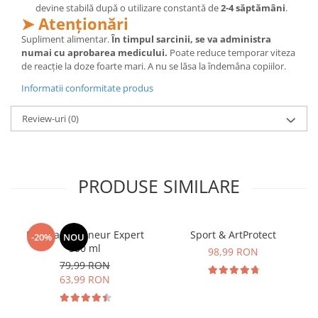
devine stabilă după o utilizare constantă de
2-4 săptămâni
.
➤ Atenționări
Supliment alimentar.
În timpul sarcinii, se va administra
numai cu aprobarea medicului.
Poate reduce temporar viteza
de reacție la doze foarte mari. A nu se lăsa la îndemâna copiilor.
Informatii conformitate produs
Review-uri
(0)
PRODUSE SIMILARE
Manhaē Draineur Expert
Sport & ArtProtect
-20%
NOU
500 ml
98,99 RON
79,99 RON
63,99 RON