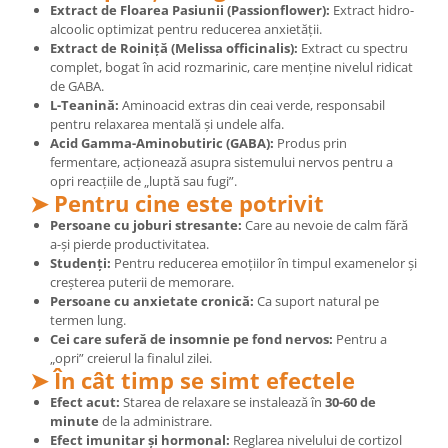
Extract de Floarea Pasiunii (Passionflower):
Extract hidro-
alcoolic optimizat pentru reducerea anxietății.
Extract de Roiniță (Melissa officinalis):
Extract cu spectru
complet, bogat în acid rozmarinic, care menține nivelul ridicat
de GABA.
L-Teanină:
Aminoacid extras din ceai verde, responsabil
pentru relaxarea mentală și undele alfa.
Acid Gamma-Aminobutiric (GABA):
Produs prin
fermentare, acționează asupra sistemului nervos pentru a
opri reacțiile de „luptă sau fugi”.
➤ Pentru cine este potrivit
Persoane cu joburi stresante:
Care au nevoie de calm fără
a-și pierde productivitatea.
Studenți:
Pentru reducerea emoțiilor în timpul examenelor și
creșterea puterii de memorare.
Persoane cu anxietate cronică:
Ca suport natural pe
termen lung.
Cei care suferă de insomnie pe fond nervos:
Pentru a
„opri” creierul la finalul zilei.
➤ În cât timp se simt efectele
Efect acut:
Starea de relaxare se instalează în
30-60 de
minute
de la administrare.
Efect imunitar și hormonal:
Reglarea nivelului de cortizol