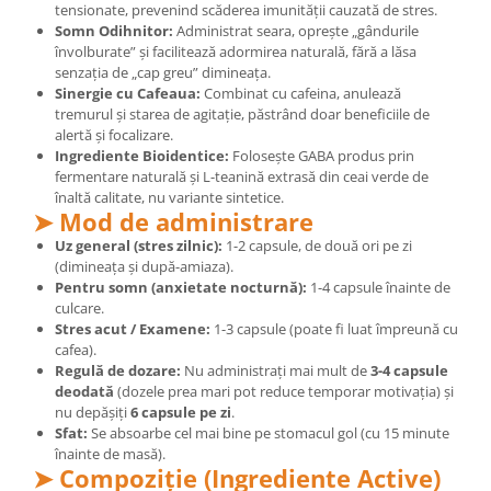
tensionate, prevenind scăderea imunității cauzată de stres.
Cătină
Somn Odihnitor:
Administrat seara, oprește „gândurile
Chlorella
învolburate” și facilitează adormirea naturală, fără a lăsa
senzația de „cap greu” dimineața.
Colina
Sinergie cu Cafeaua:
Combinat cu cafeina, anulează
tremurul și starea de agitație, păstrând doar beneficiile de
Electroliti
alertă și focalizare.
Produse Apicole
Ingrediente Bioidentice:
Folosește GABA produs prin
fermentare naturală și L-teanină extrasă din ceai verde de
Cacao
înaltă calitate, nu variante sintetice.
➤ Mod de administrare
Uz general (stres zilnic):
1-2 capsule, de două ori pe zi
(dimineața și după-amiaza).
Pentru somn (anxietate nocturnă):
1-4 capsule înainte de
culcare.
Stres acut / Examene:
1-3 capsule (poate fi luat împreună cu
cafea).
Regulă de dozare:
Nu administrați mai mult de
3-4 capsule
deodată
(dozele prea mari pot reduce temporar motivația) și
nu depășiți
6 capsule pe zi
.
Sfat:
Se absoarbe cel mai bine pe stomacul gol (cu 15 minute
înainte de masă).
➤ Compoziție (Ingrediente Active)