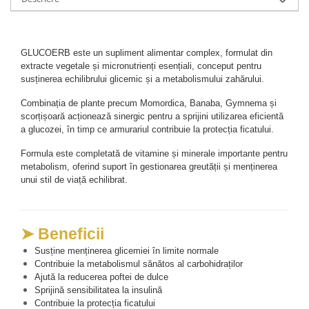
Mary & May
Seleniu
COSRX
Seminte de in
BIODANCE
GLUCOERB este un supliment alimentar complex, formulat din 
Silimarina
extracte vegetale și micronutrienți esențiali, conceput pentru 
OOTD
susținerea echilibrului glicemic și a metabolismului zahărului.
Spirulina
Cettua
Combinația de plante precum Momordica, Banaba, Gymnema și 
Ulei de cocos
Haruharu Wonder
scorțișoară acționează sinergic pentru a sprijini utilizarea eficientă 
Medicube
Ulei de peste
a glucozei, în timp ce armurariul contribuie la protecția ficatului.
ARIUL
Ulei MCT
Formula este completată de vitamine și minerale importante pentru 
Dr. Althea
metabolism, oferind suport în gestionarea greutății și menținerea 
Vitamina A
DELLA BORN
unui stil de viață echilibrat.
Vitamina B
Vitamina C
➤ Beneficii
Vitamina D
Susține menținerea glicemiei în limite normale
Vitamina E
Contribuie la metabolismul sănătos al carbohidraților
Vitamina K
Ajută la reducerea poftei de dulce
Sprijină sensibilitatea la insulină
Zinc
Contribuie la protecția ficatului