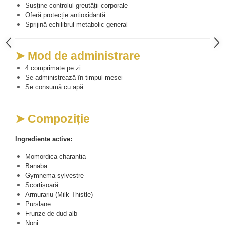
Susține controlul greutății corporale
Cătină
Oferă protecție antioxidantă
Chlorella
Sprijină echilibrul metabolic general
Colina
➤ Mod de administrare
Electroliti
4 comprimate pe zi
Produse Apicole
Se administrează în timpul mesei
Cacao
Se consumă cu apă
➤ Compoziție
Ingrediente active:
Momordica charantia
Banaba
Gymnema sylvestre
Scorțișoară
Armurariu (Milk Thistle)
Purslane
Frunze de dud alb
Noni