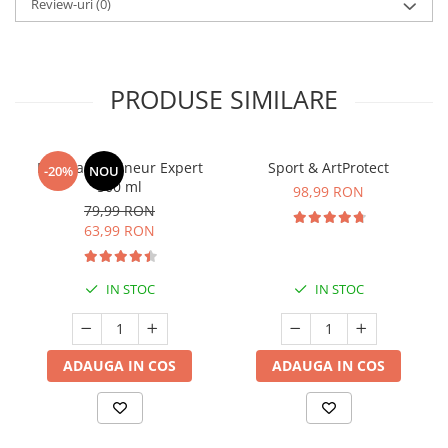
Review-uri
(0)
PRODUSE SIMILARE
Manhaē Draineur Expert
Sport & ArtProtect
-20%
NOU
500 ml
98,99 RON
79,99 RON
63,99 RON
IN STOC
IN STOC
ADAUGA IN COS
ADAUGA IN COS