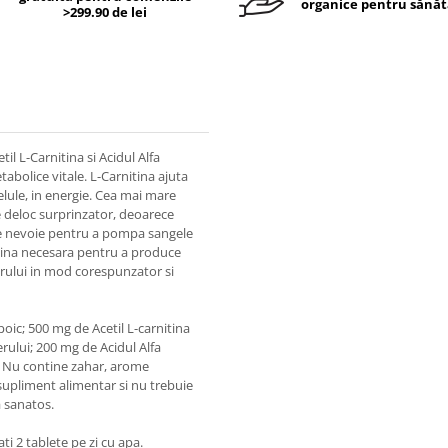
organice pentru sănăt
>299.90 de lei
il L-Carnitina si Acidul Alfa
tabolice vitale. L-Carnitina ajuta
celule, in energie. Cea mai mare
te deloc surprinzator, deoarece
are nevoie pentru a pompa sangele
nitina necesara pentru a produce
erului in mod corespunzator si
oic; 500 mg de Acetil L-carnitina
rului; 200 mg de Acidul Alfa
p; Nu contine zahar, arome
 supliment alimentar si nu trebuie
a sanatos.
i 2 tablete pe zi cu apa.