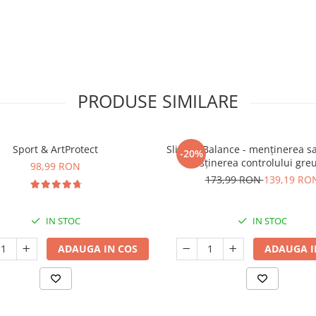
PRODUSE SIMILARE
Sport & ArtProtect
SlimProBalance - menținerea sați
-20%
susținerea controlului greu
98,99 RON
173,99 RON
139,19 RO
IN STOC
IN STOC
ADAUGA IN COS
ADAUGA I