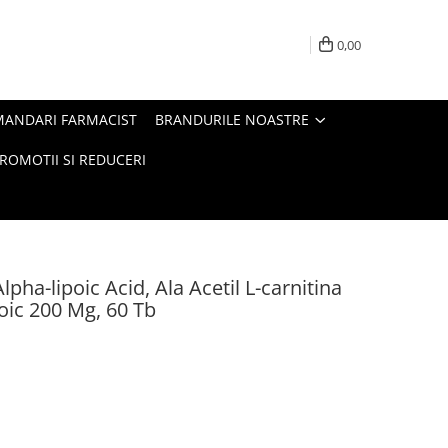
0,00
MANDARI FARMACIST
BRANDURILE NOASTRE
ROMOTII SI REDUCERI
lpha-lipoic Acid, Ala Acetil L-carnitina
poic 200 Mg, 60 Tb