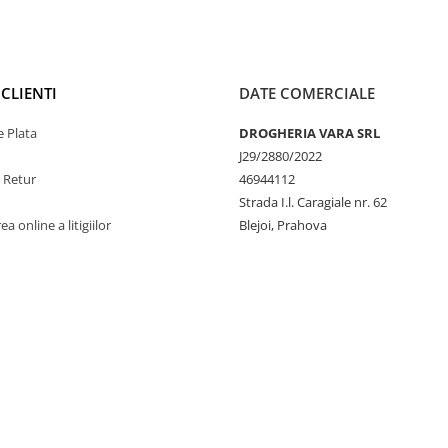
CLIENTI
DATE COMERCIALE
 Plata
DROGHERIA VARA SRL
J29/2880/2022
e Retur
46944112
Strada I.l. Caragiale nr. 62
a online a litigiilor
Blejoi, Prahova