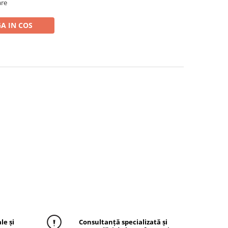
are
A IN COS
le și
Consultanță specializată și