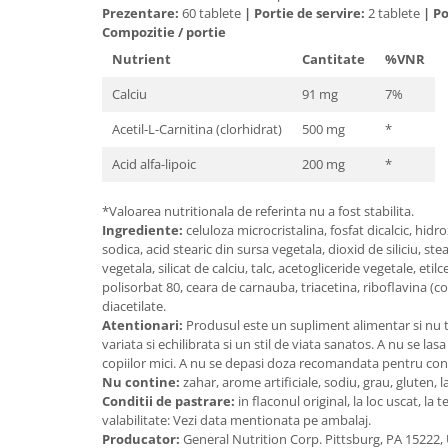
Prezentare:
60 tablete
|
Portie de servire:
2 tablete
|
Po
Mary & May
Seleniu
Compozitie / portie
COSRX
Nutrient
Cantitate
%VNR
Seminte de in
BIODANCE
Silimarina
Calciu
91 mg
7%
OOTD
Spirulina
Cettua
Acetil-L-Carnitina (clorhidrat)
500 mg
*
Ulei de cocos
Haruharu Wonder
Acid alfa-lipoic
200 mg
*
Medicube
Ulei de peste
ARIUL
*Valoarea nutritionala de referinta nu a fost stabilita.
Ulei MCT
Ingrediente:
celuloza microcristalina, fosfat dicalcic, hid
Dr. Althea
Vitamina A
sodica, acid stearic din sursa vegetala, dioxid de siliciu, s
DELLA BORN
vegetala, silicat de calciu, talc, acetogliceride vegetale, etilce
Vitamina B
polisorbat 80, ceara de carnauba, triacetina, riboflavina (co
diacetilate.
Vitamina C
Atentionari:
Produsul este un supliment alimentar si nu t
Vitamina D
variata si echilibrata si un stil de viata sanatos. A nu se la
copiilor mici. A nu se depasi doza recomandata pentru con
Vitamina E
Nu contine:
zahar, arome artificiale, sodiu, grau, gluten, l
Vitamina K
Conditii de pastrare:
in flaconul original, la loc uscat, 
valabilitate: Vezi data mentionata pe ambalaj.
Zinc
Producator:
General Nutrition Corp. Pittsburg, PA 15222,