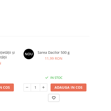
etății și
Sarea Dacilor 500 g
BIMBI FOR
NOU
-20%
tății
imunitat
11,99 RON
N
8
IN STOC
N COS
ADAUGA IN COS