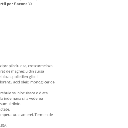
rtii per flacon:
30
roxipropilceluloza, croscarmeloza
tearat de magneziu din sursa
luloza, polietilen glicol,
lorant), acid oleic, monogliceride
rebuie sa inlocuiasca o dieta
sa la indemana si la vederea
sumul zilnic.
actate.
la temperatura camerei. Termen de
 USA.