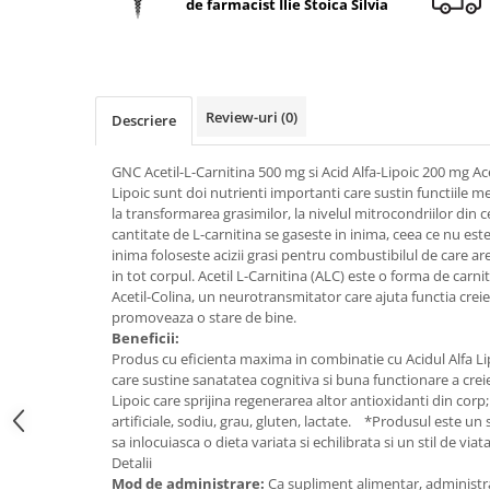
de farmacist Ilie Stoica Silvia
Geluri de duș
L-Carnitina
Scruburi
L-Glutamina
Protecție Solară
Lecitina
Creme SPF față
Maca
Review-uri
(0)
Descriere
Creme SPF corp
Magneziu
Spray SPF
GNC Acetil-L-Carnitina 500 mg si Acid Alfa-Lipoic 200 mg Acet
Miere de Manuka
Uleiuri bronzare
Lipoic sunt doi nutrienti importanti care sustin functiile me
la transformarea grasimilor, la nivelul mitrocondriilor din 
After Sun
MSM
cantitate de L-carnitina se gaseste in inima, ceea ce nu es
Acceleratoare bronz
Multivitamine
inima foloseste acizii grasi pentru combustibilul de care 
Igienă Personală
in tot corpul. Acetil L-Carnitina (ALC) este o forma de car
Omega
Acetil-Colina, un neurotransmitator care ajuta functia crei
Deodorante
promoveaza o stare de bine.
Palmier pitic
Mâini și Unghii
Beneficii:
Probiotice
Produs cu eficienta maxima in combinatie cu Acidul Alfa Lip
Creme mâini
care sustine sanatatea cognitiva si buna functionare a creie
Proteine din zer (Whey Protein)
Tratamente unghii
Lipoic care sprijina regenerarea altor antioxidanti din cor
Quercetin
artificiale, sodiu, grau, gluten, lactate. *Produsul este un
Cosmetice coreene
sa inlocuiasca o dieta variata si echilibrata si un stil de viat
Resveratrol
Beauty of Joseon
Detalii
Mod de administrare:
Ca supliment alimentar, administrat
Scortisoara
PETITFEE