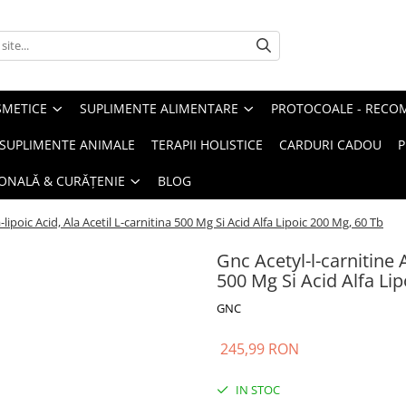
METICE
SUPLIMENTE ALIMENTARE
PROTOCOALE - RECO
I SUPLIMENTE ANIMALE
TERAPII HOLISTICE
CARDURI CADOU
P
SONALĂ & CURĂȚENIE
BLOG
-lipoic Acid, Ala Acetil L-carnitina 500 Mg Si Acid Alfa Lipoic 200 Mg, 60 Tb
Gnc Acetyl-l-carnitine A
500 Mg Si Acid Alfa Li
GNC
245,99 RON
IN STOC