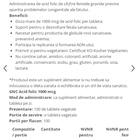
Administrarea de acid folic de cÄƒtre femeile gravide previne
Mary & May
Seleniu
aparitia problemelor congenitale ale fatului.
Beneficii:
COSRX
Seminte de in
Doza mare de 1000 mcg de acid folic per tableta;
BIODANCE
Suport pentru o dezvoltare fetala sanatoasa;
Silimarina
OOTD
Necesar pentru productia de globule rosii sanatoase,
Spirulina
prevenind anemia;
Cettua
Participa la replicarea si formarea ADN-ului;
Ulei de cocos
Haruharu Wonder
Potrivit si pentru vegetarieni. Certificat KO-Kosher Vegetarien;
Medicube
Nu contine zahar, amidon, coloranti artificiali, arome
Ulei de peste
artificiale, conservanti, sodiu, grau, gluten, porumb, soia,
ARIUL
Ulei MCT
lactate.
Dr. Althea
Vitamina A
DELLA BORN
*Produsul este un supliment alimentar si nu trebuie sa
Vitamina B
inlocuiasca o dieta variata si echilibrata si un stil de viata sanatos.
GNC Acid folic 1000 mcg
Vitamina C
Mod de administrare:
ca supliment alimentar, administrati o
tableta pe zi.
Vitamina D
Prezentare:
100 de tablete vegetale
Vitamina E
Portie de servire
: o tableta vegetala
Portii per flacon
: 100
Vitamina K
Compozitie
Cantitate
%VNR
%VNR pentru
Zinc
/ portie
pentru
femei