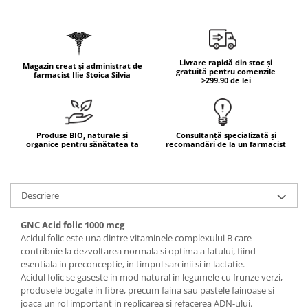
Geluri de duș
L-Carnitina
Scruburi
L-Glutamina
Protecție Solară
Lecitina
Livrare rapidă din stoc și
Creme SPF față
Magazin creat și administrat de
Maca
gratuită pentru comenzile
farmacist Ilie Stoica Silvia
>299.90 de lei
Creme SPF corp
Magneziu
Spray SPF
Miere de Manuka
Uleiuri bronzare
After Sun
MSM
Produse BIO, naturale și
Consultanță specializată și
organice pentru sănătatea ta
recomandări de la un farmacist
Acceleratoare bronz
Multivitamine
Igienă Personală
Omega
Deodorante
Descriere
Palmier pitic
Mâini și Unghii
Probiotice
GNC Acid folic 1000 mcg
Creme mâini
Acidul folic este una dintre vitaminele complexului B care
Proteine din zer (Whey Protein)
Tratamente unghii
contribuie la dezvoltarea normala si optima a fatului, fiind
Quercetin
esentiala in preconceptie, in timpul sarcinii si in lactatie.
Cosmetice coreene
Acidul folic se gaseste in mod natural in legumele cu frunze verzi,
Resveratrol
Beauty of Joseon
produsele bogate in fibre, precum faina sau pastele fainoase si
joaca un rol important in replicarea si refacerea ADN-ului.
Scortisoara
PETITFEE