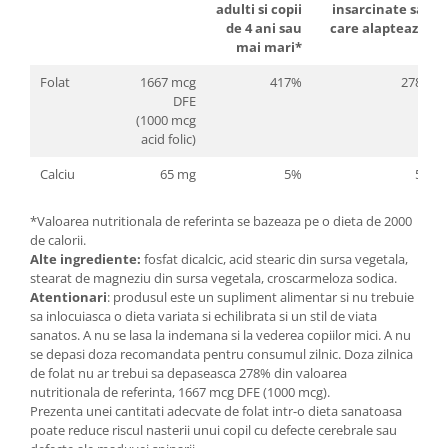
adulti si copii
insarcinate sau
Cătină
de 4 ani sau
care alapteaza*
Chlorella
mai mari*
Colina
Folat
1667 mcg
417%
278%
DFE
Electroliti
(1000 mcg
Produse Apicole
acid folic)
Cacao
Calciu
65 mg
5%
5%
*Valoarea nutritionala de referinta se bazeaza pe o dieta de 2000
de calorii.
Alte ingrediente:
fosfat dicalcic, acid stearic din sursa vegetala,
stearat de magneziu din sursa vegetala, croscarmeloza sodica.
Atentionari
: produsul este un supliment alimentar si nu trebuie
sa inlocuiasca o dieta variata si echilibrata si un stil de viata
sanatos. A nu se lasa la indemana si la vederea copiilor mici. A nu
se depasi doza recomandata pentru consumul zilnic. Doza zilnica
de folat nu ar trebui sa depaseasca 278% din valoarea
nutritionala de referinta, 1667 mcg DFE (1000 mcg).
Prezenta unei cantitati adecvate de folat intr-o dieta sanatoasa
poate reduce riscul nasterii unui copil cu defecte cerebrale sau