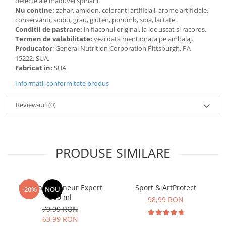
defecte ale maduvei spinarii.
Nu contine:
zahar, amidon, coloranti artificiali, arome artificiale,
conservanti, sodiu, grau, gluten, porumb, soia, lactate.
Conditii de pastrare:
in flaconul original, la loc uscat si racoros.
Termen de valabilitate:
vezi data mentionata pe ambalaj.
Producator
: General Nutrition Corporation Pittsburgh, PA
15222, SUA.
Fabricat in:
SUA
Informatii conformitate produs
Review-uri
(0)
PRODUSE SIMILARE
Manhaē Draineur Expert
Sport & ArtProtect
-20%
NOU
500 ml
98,99 RON
79,99 RON
63,99 RON