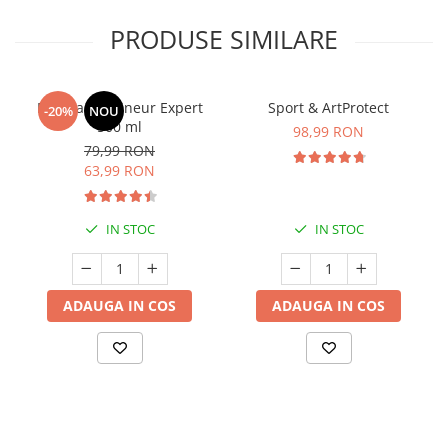
PRODUSE SIMILARE
Manhaē Draineur Expert
Sport & ArtProtect
-20%
NOU
500 ml
98,99 RON
79,99 RON
63,99 RON
IN STOC
IN STOC
ADAUGA IN COS
ADAUGA IN COS