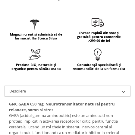
Geluri de duș
L-Carnitina
Scruburi
L-Glutamina
Protecție Solară
Lecitina
Creme SPF față
Maca
Livrare rapidă din stoc și
Magazin creat și administrat de
Creme SPF corp
gratuită pentru comenzile
farmacist Ilie Stoica Silvia
Magneziu
>299.90 de lei
Spray SPF
Miere de Manuka
Uleiuri bronzare
After Sun
MSM
Produse BIO, naturale și
Consultanță specializată și
Acceleratoare bronz
Multivitamine
organice pentru sănătatea ta
recomandări de la un farmacist
Igienă Personală
Omega
Deodorante
Palmier pitic
Descriere
Mâini și Unghii
Probiotice
Creme mâini
GNC GABA 650 mg, Neurotransmitator natural pentru
Proteine din zer (Whey Protein)
Tratamente unghii
relaxare, somn si stres
GABA (acidul gamma aminobutiric) este un aminoacid non-
Quercetin
Cosmetice coreene
proteic, implicat in activarea receptorilor critici pentru functia
Resveratrol
Beauty of Joseon
cerebrala, jucand un rol cheie in sistemul nervos central al
organismului, functionand ca un mediator inhibitor in creierul
Scortisoara
PETITFEE