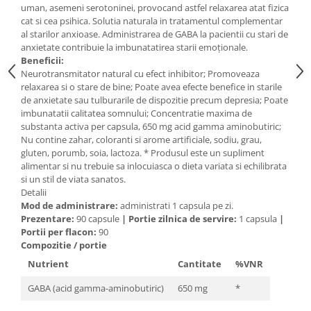
uman, asemeni serotoninei, provocand astfel relaxarea atat fizica
Mary & May
Seleniu
cat si cea psihica. Solutia naturala in tratamentul complementar
al starilor anxioase. Administrarea de GABA la pacientii cu stari de
COSRX
Seminte de in
anxietate contribuie la imbunatatirea starii emoționale.
BIODANCE
Beneficii:
Silimarina
OOTD
Neurotransmitator natural cu efect inhibitor; Promoveaza
Spirulina
relaxarea si o stare de bine; Poate avea efecte benefice in starile
Cettua
de anxietate sau tulburarile de dispozitie precum depresia; Poate
Ulei de cocos
Haruharu Wonder
imbunatatii calitatea somnului; Concentratie maxima de
Medicube
substanta activa per capsula, 650 mg acid gamma aminobutiric;
Ulei de peste
Nu contine zahar, coloranti si arome artificiale, sodiu, grau,
ARIUL
Ulei MCT
gluten, porumb, soia, lactoza. * Produsul este un supliment
Dr. Althea
alimentar si nu trebuie sa inlocuiasca o dieta variata si echilibrata
Vitamina A
si un stil de viata sanatos.
DELLA BORN
Vitamina B
Detalii
Mod de administrare:
administrati 1 capsula pe zi.
Vitamina C
Prezentare:
90 capsule
|
Portie zilnica de servire:
1 capsula
|
Portii per flacon:
90
Vitamina D
Compozitie / portie
Vitamina E
Nutrient
Cantitate
%VNR
Vitamina K
GABA (acid gamma-aminobutiric)
650 mg
*
Zinc