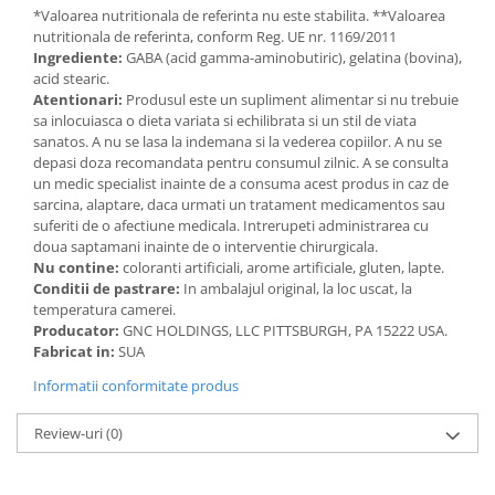
*Valoarea nutritionala de referinta nu este stabilita. **Valoarea
Cătină
nutritionala de referinta, conform Reg. UE nr. 1169/2011
Chlorella
Ingrediente:
GABA (acid gamma-aminobutiric), gelatina (bovina),
acid stearic.
Colina
Atentionari:
Produsul este un supliment alimentar si nu trebuie
Electroliti
sa inlocuiasca o dieta variata si echilibrata si un stil de viata
sanatos. A nu se lasa la indemana si la vederea copiilor. A nu se
Produse Apicole
depasi doza recomandata pentru consumul zilnic. A se consulta
un medic specialist inainte de a consuma acest produs in caz de
Cacao
sarcina, alaptare, daca urmati un tratament medicamentos sau
suferiti de o afectiune medicala. Intrerupeti administrarea cu
doua saptamani inainte de o interventie chirurgicala.
Nu contine:
coloranti artificiali, arome artificiale, gluten, lapte.
Conditii de pastrare:
In ambalajul original, la loc uscat, la
temperatura camerei.
Producator:
GNC HOLDINGS, LLC PITTSBURGH, PA 15222 USA.
Fabricat in:
SUA
Informatii conformitate produs
Review-uri
(0)