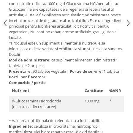
concentratie ridicata, 1000 mg d-Glucozamina HCl/per tableta;
Mary & May
Seleniu
Glucozamina are capacitatea de a regenera si repara tesutul
articular; Ajuta la flexibilitatea articulatiilor; Administrarea poate
COSRX
Seminte de in
incetini procesul de degradare al articulatiilor; Este un ingredient
BIODANCE
principal pentru lubrifierea articulatiilor; Potrivit si pentru
Silimarina
OOTD
vegetarieni; Nu contine zahar, arome artificiale, grau, gluten si
Spirulina
lactate.
Cettua
*Produsul este un supliment alimentar si nu trebuie sa
Ulei de cocos
Haruharu Wonder
inlocuiasca o dieta variata si echilibrata si un stil de viata sanatos.
Medicube
Detalii
Ulei de peste
Mod de administrare:
ca supliment alimentar, administrati 1
ARIUL
Ulei MCT
tableta de 2 ori pe zi.
Dr. Althea
Prezentare:
90 tablete vegetale
|
Portie de servire:
1 tableta
|
Vitamina A
DELLA BORN
Portii per flacon:
90
Vitamina B
Compozitie / portie
Nutrient
Cantitate
%VNR
Vitamina C
Vitamina D
d-Glucozamina Hidroclorida
1000 mg
*
(neextrasa din crustacee)
Vitamina E
Vitamina K
* Valoarea nutritionala de referinta nu a fost stabilita.
Ingrediente:
celuloza microcristalina, hidroxipropil
Zinc
metilceluloza, ulei hidrogenat vegetal, dioxid de siliciu,