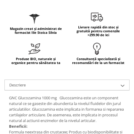
Geluri de duș
L-Carnitina
Scruburi
L-Glutamina
Protecție Solară
Lecitina
Livrare rapidă din stoc și
Creme SPF față
Magazin creat și administrat de
Maca
gratuită pentru comenzile
farmacist Ilie Stoica Silvia
>299.90 de lei
Creme SPF corp
Magneziu
Spray SPF
Miere de Manuka
Uleiuri bronzare
After Sun
MSM
Produse BIO, naturale și
Consultanță specializată și
organice pentru sănătatea ta
recomandări de la un farmacist
Acceleratoare bronz
Multivitamine
Igienă Personală
Omega
Deodorante
Descriere
Palmier pitic
Mâini și Unghii
Probiotice
GNC Glucozamina 1000 mg Glucozamina este un component
Creme mâini
natural ce se gaseste din abundenta la nivelul fluidelor din jurul
Proteine din zer (Whey Protein)
Tratamente unghii
articulatiilor. Glucozamina este implicata in formarea si repararea
Quercetin
cartilajelor articulare. De asemenea, este implicata in procesul
Cosmetice coreene
natural al actiunii enzimelor de la nivelul articular.
Resveratrol
Beauty of Joseon
Beneficii:
Formula neextrasa din crustacee; Produs cu biodisponibilitate si
Scortisoara
PETITFEE