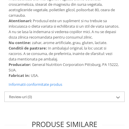
Cătină
croscarmeloza, stearat de magneziu din sursa vegetala,
acetogliceride vegetale, polietilen glicol, polisorbat 80, ceara de
Chlorella
carnauba.
Atentionari:
Produsul este un supliment si nu trebuie sa
Colina
inlocuiasca o dieta variata si echilibrata si un stil de viata sanatos.
Electroliti
A nu se lasa la indemana si vederea copiilor mici. A nu se depasi
doza zilnica recomandata pentru consumul zilnic.
Produse Apicole
Nu contine:
zahar, arome artificiale, grau, gluten, lactate.
Conditii de pastrare:
In ambalajul original, la loc uscat si
Cacao
racoros. A se consuma, de preferinta, inainte de sfarsitul: vezi
data mentionata pe ambalaj.
Producator:
General Nutrition Corporation Pittsburg, PA 15222,
SUA.
Fabricat in:
USA.
Informatii conformitate produs
Review-uri
(0)
PRODUSE SIMILARE