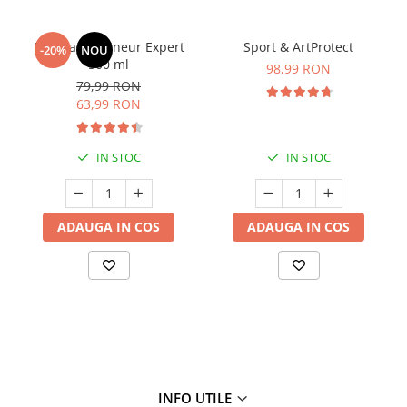
Manhaē Draineur Expert
Sport & ArtProtect
-20%
NOU
500 ml
98,99 RON
79,99 RON
63,99 RON
IN STOC
IN STOC
ADAUGA IN COS
ADAUGA IN COS
INFO UTILE