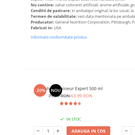
Cătină
Nu contine:
zahar coloranti artificiali, arome artificiale, g
Conditii de pastrare:
in ambalajul original, la loc uscat, 
Chlorella
Termen de valabilitate:
vezi data mentionata pe ambala
Producator:
General Nutrition Corporation, Pittsburgh, P
Colina
Fabricat in:
USA
Electroliti
Informatii conformitate produs
Produse Apicole
Cacao
Manhaē Draineur Expert 500 ml
-20%
NOU
79,99 RON
63,99 RON
IN STOC
ADAUGA IN COS