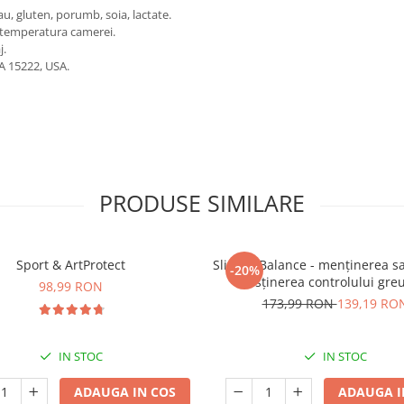
rau, gluten, porumb, soia, lactate.
la temperatura camerei.
j.
A 15222, USA.
PRODUSE SIMILARE
Sport & ArtProtect
SlimProBalance - menținerea sați
-20%
susținerea controlului greu
98,99 RON
173,99 RON
139,19 RO
IN STOC
IN STOC
ADAUGA IN COS
ADAUGA I