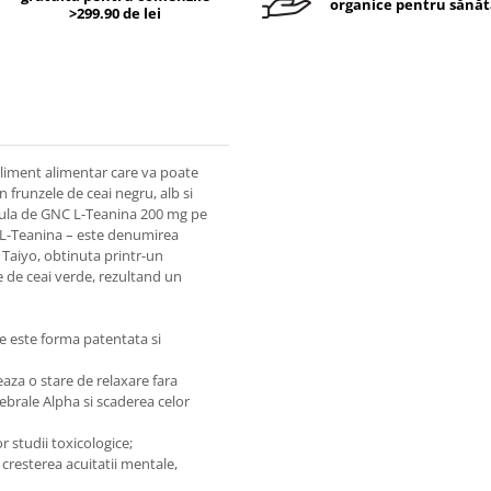
organice pentru sănăt
>299.90 de lei
iment alimentar care va poate
n frunzele de ceai negru, alb si
psula de GNC L-Teanina 200 mg pe
 L-Teanina – este denumirea
Taiyo, obtinuta printr-un
e de ceai verde, rezultand un
 este forma patentata si
za o stare de relaxare fara
brale Alpha si scaderea celor
studii toxicologice;
 cresterea acuitatii mentale,