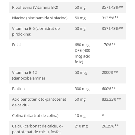
Riboflavina (Vitamina B-2)
50 mg
3571.43%**
Niacina (niacinamida si niacina)
50 mg
312.5%**
Vitamina B-6 (clorhidrat de
50 mg
3571.43%**
piridoxina)
Folat
680 mcg
170%**
DFE (400
mcg acid
folic)
Vitamina B-12
50 mcg
2000%**
(cianocobalamina)
Biotina
300 mcg
600%**
Acid pantotenic (d-pantotenat
50 mg
833.33%**
de calciu)
Colina (bitartrat de colina)
10 mg
*
Calciu (carbonat de calciu, d-
210 mg
26.25%**
pantotenat de calciu, fosfat