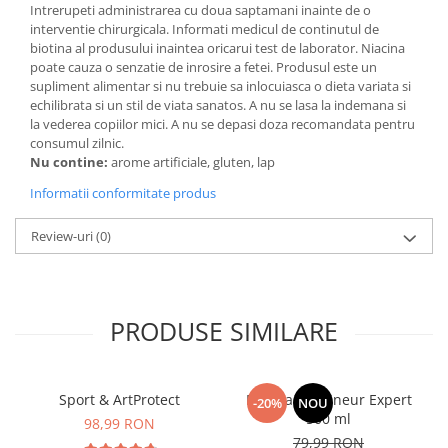
Intrerupeti administrarea cu doua saptamani inainte de o
interventie chirurgicala. Informati medicul de continutul de
biotina al produsului inaintea oricarui test de laborator. Niacina
poate cauza o senzatie de inrosire a fetei. Produsul este un
supliment alimentar si nu trebuie sa inlocuiasca o dieta variata si
echilibrata si un stil de viata sanatos. A nu se lasa la indemana si
la vederea copiilor mici. A nu se depasi doza recomandata pentru
consumul zilnic.
Nu contine:
arome artificiale, gluten, lap
Informatii conformitate produs
Review-uri
(0)
PRODUSE SIMILARE
Sport & ArtProtect
Manhaē Draineur Expert
-20%
NOU
500 ml
98,99 RON
79,99 RON