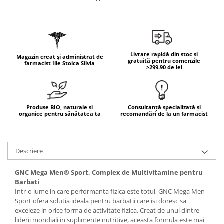
Geluri de duș
L-Carnitina
Scruburi
L-Glutamina
Protecție Solară
Lecitina
Creme SPF față
Maca
Livrare rapidă din stoc și
Magazin creat și administrat de
Creme SPF corp
gratuită pentru comenzile
farmacist Ilie Stoica Silvia
Magneziu
>299.90 de lei
Spray SPF
Miere de Manuka
Uleiuri bronzare
After Sun
MSM
Produse BIO, naturale și
Consultanță specializată și
Acceleratoare bronz
Multivitamine
organice pentru sănătatea ta
recomandări de la un farmacist
Igienă Personală
Omega
Deodorante
Palmier pitic
Descriere
Mâini și Unghii
Probiotice
Creme mâini
GNC Mega Men® Sport, Complex de Multivitamine pentru
Proteine din zer (Whey Protein)
Tratamente unghii
Barbati
Intr-o lume in care performanta fizica este totul, GNC Mega Men
Quercetin
Cosmetice coreene
Sport ofera solutia ideala pentru barbatii care isi doresc sa
Resveratrol
Beauty of Joseon
exceleze in orice forma de activitate fizica. Creat de unul dintre
liderii mondiali in suplimente nutritive, aceasta formula este mai
Scortisoara
PETITFEE