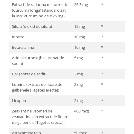
Extract de radacina de turmeric
26.3 mg
*
(Curcuma longa) (standardizat
la 95% curcuminoide = 25 mg)
Siliciu (dioxid de siliciu)
12 mg
*
Inozitol
10 mg
*
Beta-alanina
10 mg
*
Acid hialuronic (hialuronat de
5 mg
*
sodiu)
Bor (borat de sodiu)
2 mg
*
Luteina (extract de floare de
2 mg
*
galbenele [Tagetes erecta])
Licopen
2 mg
*
Zeaxantina (izomeri de
400 mcg
*
zeaxantina din extract de floare
de galbenele [Tagetes erecta])
Astaxantina (din
50 mcg
*