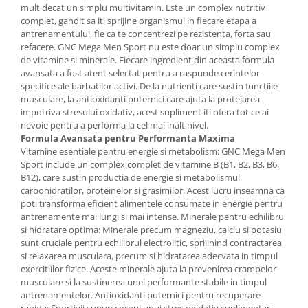
mult decat un simplu multivitamin. Este un complex nutritiv
Mary & May
Seleniu
complet, gandit sa iti sprijine organismul in fiecare etapa a
antrenamentului, fie ca te concentrezi pe rezistenta, forta sau
COSRX
Seminte de in
refacere. GNC Mega Men Sport nu este doar un simplu complex
BIODANCE
de vitamine si minerale. Fiecare ingredient din aceasta formula
Silimarina
OOTD
avansata a fost atent selectat pentru a raspunde cerintelor
Spirulina
specifice ale barbatilor activi. De la nutrienti care sustin functiile
Cettua
musculare, la antioxidanti puternici care ajuta la protejarea
Ulei de cocos
Haruharu Wonder
impotriva stresului oxidativ, acest supliment iti ofera tot ce ai
Medicube
nevoie pentru a performa la cel mai inalt nivel.
Ulei de peste
Formula Avansata pentru Performanta Maxima
ARIUL
Ulei MCT
Vitamine esentiale pentru energie si metabolism: GNC Mega Men
Dr. Althea
Sport include un complex complet de vitamine B (B1, B2, B3, B6,
Vitamina A
B12), care sustin productia de energie si metabolismul
DELLA BORN
Vitamina B
carbohidratilor, proteinelor si grasimilor. Acest lucru inseamna ca
poti transforma eficient alimentele consumate in energie pentru
Vitamina C
antrenamente mai lungi si mai intense. Minerale pentru echilibru
si hidratare optima: Minerale precum magneziu, calciu si potasiu
Vitamina D
sunt cruciale pentru echilibrul electrolitic, sprijinind contractarea
Vitamina E
si relaxarea musculara, precum si hidratarea adecvata in timpul
exercitiilor fizice. Aceste minerale ajuta la prevenirea crampelor
Vitamina K
musculare si la sustinerea unei performante stabile in timpul
antrenamentelor. Antioxidanti puternici pentru recuperare
Zinc