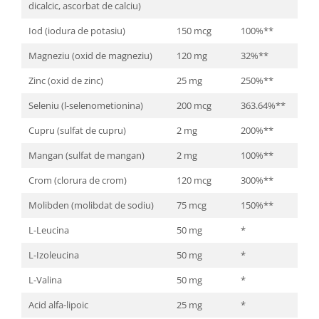
dicalcic, ascorbat de calciu)
Iod (iodura de potasiu)
150 mcg
100%**
Magneziu (oxid de magneziu)
120 mg
32%**
Zinc (oxid de zinc)
25 mg
250%**
Seleniu (l-selenometionina)
200 mcg
363.64%**
Cupru (sulfat de cupru)
2 mg
200%**
Mangan (sulfat de mangan)
2 mg
100%**
Crom (clorura de crom)
120 mcg
300%**
Molibden (molibdat de sodiu)
75 mcg
150%**
L-Leucina
50 mg
*
L-Izoleucina
50 mg
*
L-Valina
50 mg
*
Acid alfa-lipoic
25 mg
*