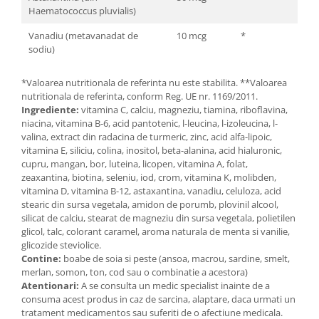
Haematococcus pluvialis)
Vanadiu (metavanadat de
10 mcg
*
sodiu)
*Valoarea nutritionala de referinta nu este stabilita. **Valoarea
nutritionala de referinta, conform Reg. UE nr. 1169/2011.
Ingrediente:
vitamina C, calciu, magneziu, tiamina, riboflavina,
niacina, vitamina B-6, acid pantotenic, l-leucina, l-izoleucina, l-
valina, extract din radacina de turmeric, zinc, acid alfa-lipoic,
vitamina E, siliciu, colina, inositol, beta-alanina, acid hialuronic,
cupru, mangan, bor, luteina, licopen, vitamina A, folat,
zeaxantina, biotina, seleniu, iod, crom, vitamina K, molibden,
vitamina D, vitamina B-12, astaxantina, vanadiu, celuloza, acid
stearic din sursa vegetala, amidon de porumb, plovinil alcool,
silicat de calciu, stearat de magneziu din sursa vegetala, polietilen
glicol, talc, colorant caramel, aroma naturala de menta si vanilie,
glicozide steviolice.
Contine:
boabe de soia si peste (ansoa, macrou, sardine, smelt,
merlan, somon, ton, cod sau o combinatie a acestora)
Atentionari:
A se consulta un medic specialist inainte de a
consuma acest produs in caz de sarcina, alaptare, daca urmati un
tratament medicamentos sau suferiti de o afectiune medicala.