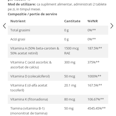
Mod de utilizare:
ca supliment alimentar, administrati 2 tablete
pe zi, in timpul mesei.
Compozitie / portie de servire
Nutrient
Cantitate
%VNR
Total grasimi
0 g
0%**
Acizi grasi
0 g
0%**
Vitamina A (50% beta-caroten &
1500 mcg
187.5%**
50% acetat retinil)
RAE
Vitamina C (acid ascorbic &
300 mg
375%**
ascorbat de calciu)
Vitamina D (colecalciferol)
50 mcg
1000%**
Vitamina E (d-alfa acetat
20.1 mg
167.5%**
tocoferil)
Vitamina K (fitonadiona)
80 mcg
106.67%**
Tiamina (vitamina B-1)
50 mg
4545.45%**
(mononitrat de tiamina)