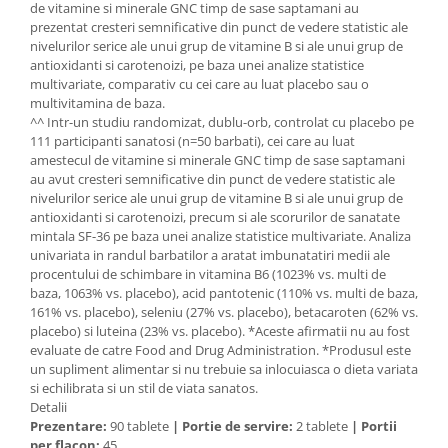
de vitamine si minerale GNC timp de sase saptamani au
prezentat cresteri semnificative din punct de vedere statistic ale
nivelurilor serice ale unui grup de vitamine B si ale unui grup de
antioxidanti si carotenoizi, pe baza unei analize statistice
multivariate, comparativ cu cei care au luat placebo sau o
multivitamina de baza.
^^ Intr-un studiu randomizat, dublu-orb, controlat cu placebo pe
111 participanti sanatosi (n=50 barbati), cei care au luat
amestecul de vitamine si minerale GNC timp de sase saptamani
au avut cresteri semnificative din punct de vedere statistic ale
nivelurilor serice ale unui grup de vitamine B si ale unui grup de
antioxidanti si carotenoizi, precum si ale scorurilor de sanatate
mintala SF-36 pe baza unei analize statistice multivariate. Analiza
univariata in randul barbatilor a aratat imbunatatiri medii ale
procentului de schimbare in vitamina B6 (1023% vs. multi de
baza, 1063% vs. placebo), acid pantotenic (110% vs. multi de baza,
161% vs. placebo), seleniu (27% vs. placebo), betacaroten (62% vs.
placebo) si luteina (23% vs. placebo). *Aceste afirmatii nu au fost
evaluate de catre Food and Drug Administration. *Produsul este
un supliment alimentar si nu trebuie sa inlocuiasca o dieta variata
si echilibrata si un stil de viata sanatos.
Detalii
Prezentare:
90 tablete
|
Portie de servire:
2 tablete
|
Portii
per flacon:
45