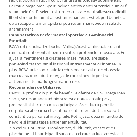
rapida: Sportivii supun corpul unui stres oxidativ suplimentar.
Cătină
Formula Mega Men Sport include antioxidanti puternici, cum ar fi
vitaminele C si E, seleniu si turmericul, care neutralizeaza radicalii
Chlorella
liberi si reduc inflamatia post-antrenament. Astfel, poti beneficia
de o recuperare mai rapida si poti reveni mai repede in sala de
Colina
antrenament.
Electroliti
Imbunatatirea Performantei Sportive cu Aminoacizi
Esentiali:
Produse Apicole
BCAA-uri (Leucina, Izoleucina, Valina) Acesti aminoacizi cu lant
Cacao
ramificat sunt esentiali pentru sinteza proteinelor musculare. Ei
ajuta la mentinerea si cresterea masei musculare slabe,
prevenind catabolismul in timpul antrenamentelor intense. In
plus, BCAA-urile contribuie la reducerea senzatiei de oboseala
musculara, oferindu-ti energia de care ai nevoie pentru
antrenamente mai lungi si mai intense.
Recomandari de Utilizare:
Pentru a profita din plin de beneficiile oferite de GNC Mega Men
Sport, se recomanda administrarea a doua capsule pe zi,
preferabil alaturi de o masa principala. Acest lucru permite
corpului sa absoarba eficient nutrientii, oferindu-ti un suport
constant pe parcursul intregii zile. Poti ajusta doza in functie de
nevoile si intensitatea antrenamentului tau.
^In cadrul unui studiu randomizat, dublu-orb, controlat cu
placebo pe 111 participanti sanatosi, cei care au luat amestecul