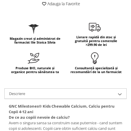
Geluri de duș
L-Carnitina
Adauga la Favorite
Scruburi
L-Glutamina
Protecție Solară
Lecitina
Creme SPF față
Maca
Creme SPF corp
Livrare rapidă din stoc și
Magazin creat și administrat de
Magneziu
gratuită pentru comenzile
Spray SPF
farmacist Ilie Stoica Silvia
>299.90 de lei
Miere de Manuka
Uleiuri bronzare
After Sun
MSM
Acceleratoare bronz
Multivitamine
Produse BIO, naturale și
Consultanță specializată și
organice pentru sănătatea ta
recomandări de la un farmacist
Igienă Personală
Omega
Deodorante
Palmier pitic
Mâini și Unghii
Descriere
Probiotice
Creme mâini
Proteine din zer (Whey Protein)
GNC Milestones® Kids Chewable Calcium, Calciu pentru
Tratamente unghii
Copii 4-12 ani
Quercetin
Cosmetice coreene
De ce au copiii nevoie de calciu?
Resveratrol
Avem o singura sansa sa construim oase puternice - cand suntem
Beauty of Joseon
copii si adolescenti. Copiii care obtin suficient calciu cand sunt
Scortisoara
PETITFEE