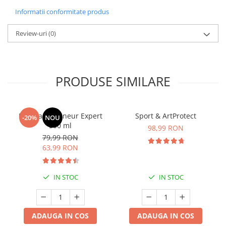
Informatii conformitate produs
Review-uri
(0)
PRODUSE SIMILARE
Manhaē Draineur Expert
Sport & ArtProtect
-20%
NOU
500 ml
98,99 RON
79,99 RON
63,99 RON
IN STOC
IN STOC
ADAUGA IN COS
ADAUGA IN COS