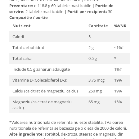
Cătină
Prezentare:
℮ 118.8 g 60 tablete masticabile
|
Portie de
servire:
2 tablete masticabile
|
Portii per recipient:
30
Chlorella
Compozitie / portie
Colina
Nutrient
Cantitate
%VNR
Electroliti
Calorii
5
Produse Apicole
Total carbohidrati
2 g
<1%†
Cacao
Total zahar
0.5 g
*
Include 0.5 g zaharuri adaugate
1%†
Vitamina D (Colecalciferol D-3)
3.75 mcg
19%
Calciu (ca citrat de magneziu, calciu)
250 mg
19%
Magneziu (ca citrat de magneziu,
65 mg
15%
calciu)
*Valoarea nutritionala de referinta nu este stabilita. †Valoarea
nutritionala de referinta se bazeaza pe o dieta de 2000 de calorii.
Alte ingrediente:
sorbitol, dextroza, stearat de magneziu din