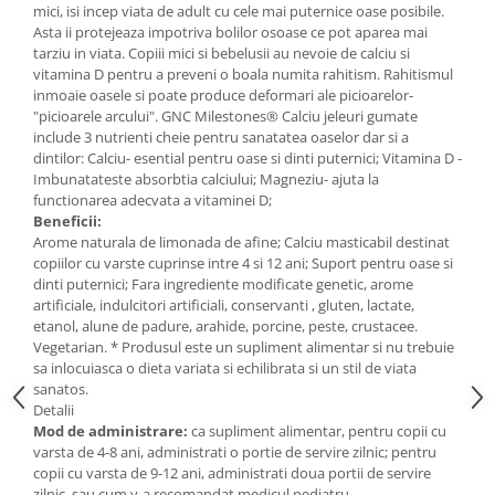
mici, isi incep viata de adult cu cele mai puternice oase posibile.
Mary & May
Seleniu
Asta ii protejeaza impotriva bolilor osoase ce pot aparea mai
tarziu in viata. Copiii mici si bebelusii au nevoie de calciu si
COSRX
Seminte de in
vitamina D pentru a preveni o boala numita rahitism. Rahitismul
BIODANCE
inmoaie oasele si poate produce deformari ale picioarelor-
Silimarina
OOTD
"picioarele arcului". GNC Milestones® Calciu jeleuri gumate
Spirulina
include 3 nutrienti cheie pentru sanatatea oaselor dar si a
Cettua
dintilor: Calciu- esential pentru oase si dinti puternici; Vitamina D -
Ulei de cocos
Haruharu Wonder
Imbunatateste absorbtia calciului; Magneziu- ajuta la
Medicube
functionarea adecvata a vitaminei D;
Ulei de peste
Beneficii:
ARIUL
Ulei MCT
Arome naturala de limonada de afine; Calciu masticabil destinat
Dr. Althea
copiilor cu varste cuprinse intre 4 si 12 ani; Suport pentru oase si
Vitamina A
dinti puternici; Fara ingrediente modificate genetic, arome
DELLA BORN
artificiale, indulcitori artificiali, conservanti , gluten, lactate,
Vitamina B
etanol, alune de padure, arahide, porcine, peste, crustacee.
Vitamina C
Vegetarian. * Produsul este un supliment alimentar si nu trebuie
sa inlocuiasca o dieta variata si echilibrata si un stil de viata
Vitamina D
sanatos.
Vitamina E
Detalii
Mod de administrare:
ca supliment alimentar, pentru copii cu
Vitamina K
varsta de 4-8 ani, administrati o portie de servire zilnic; pentru
copii cu varsta de 9-12 ani, administrati doua portii de servire
Zinc
zilnic, sau cum v-a recomandat medicul pediatru.