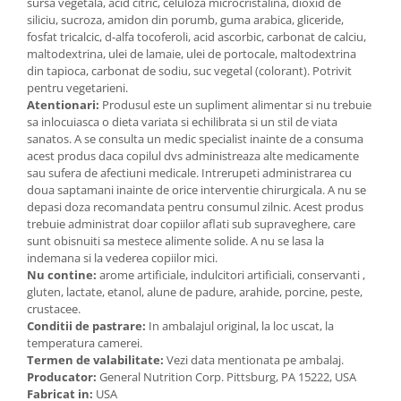
sursa vegetala, acid citric, celuloza microcristalina, dioxid de
siliciu, sucroza, amidon din porumb, guma arabica, gliceride,
fosfat tricalcic, d-alfa tocoferoli, acid ascorbic, carbonat de calciu,
maltodextrina, ulei de lamaie, ulei de portocale, maltodextrina
din tapioca, carbonat de sodiu, suc vegetal (colorant). Potrivit
pentru vegetarieni.
Atentionari:
Produsul este un supliment alimentar si nu trebuie
sa inlocuiasca o dieta variata si echilibrata si un stil de viata
sanatos. A se consulta un medic specialist inainte de a consuma
acest produs daca copilul dvs administreaza alte medicamente
sau sufera de afectiuni medicale. Intrerupeti administrarea cu
doua saptamani inainte de orice interventie chirurgicala. A nu se
depasi doza recomandata pentru consumul zilnic. Acest produs
trebuie administrat doar copiilor aflati sub supraveghere, care
sunt obisnuiti sa mestece alimente solide. A nu se lasa la
indemana si la vederea copiilor mici.
Nu contine:
arome artificiale, indulcitori artificiali, conservanti ,
gluten, lactate, etanol, alune de padure, arahide, porcine, peste,
crustacee.
Conditii de pastrare:
In ambalajul original, la loc uscat, la
temperatura camerei.
Termen de valabilitate:
Vezi data mentionata pe ambalaj.
Producator:
General Nutrition Corp. Pittsburg, PA 15222, USA
Fabricat in:
USA