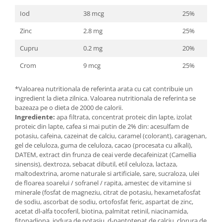
Iod
38 mcg
25%
Zinc
2.8 mg
25%
Cupru
0.2 mg
20%
Crom
9 mcg
25%
*Valoarea nutritionala de referinta arata cu cat contribuie un
ingredient la dieta zilnica. Valoarea nutritionala de referinta se
bazeaza pe o dieta de 2000 de calorii.
Ingrediente:
apa filtrata, concentrat proteic din lapte, izolat
proteic din lapte, cafea si mai putin de 2% din: acesulfam de
potasiu, cafeina, cazeinat de calciu, caramel (colorant), caragenan,
gel de celuloza, guma de celuloza, cacao (procesata cu alkali),
DATEM, extract din frunza de ceai verde decafeinizat (Camellia
sinensis), dextroza, sebacat dibutil, etil celuloza, lactaza,
maltodextrina, arome naturale si artificiale, sare, sucraloza, ulei
de floarea soarelui / sofranel / rapita, amestec de vitamine si
minerale (fosfat de magneziu, citrat de potasiu, hexametafosfat
de sodiu, ascorbat de sodiu, ortofosfat feric, aspartat de zinc,
acetat dl-alfa tocoferil, biotina, palmitat retinil, niacinamida,
fitonadiona, iodura de potasiu, d-pantotenat de calciu, clorura de