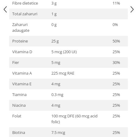
Fibre dietetice
3 g
11%
Total zaharuri
1 g
Zaharuri
0 g
0%
adaugate
Proteine
25 g
50%
Vitamina D
5 mcg (200 UI)
25%
Fier
5 mg
30%
Vitamina A
225 mcg RAE
25%
Vitamina E
4 mg
25%
Tiamina
0.3 mg
25%
Niacina
4 mg
25%
Folat
100 mcg DFE (60 mcg acid
25%
folic)
Biotina
7.5 mcg
25%