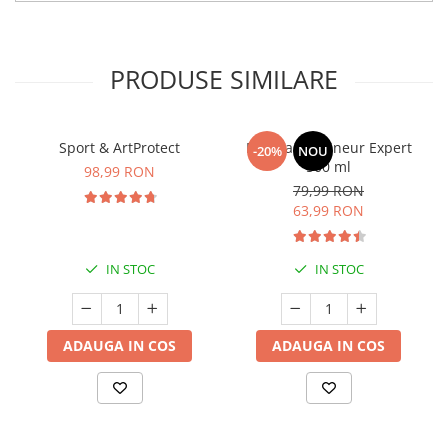
PRODUSE SIMILARE
Sport & ArtProtect
Manhaē Draineur Expert
-20%
NOU
500 ml
98,99 RON
79,99 RON
63,99 RON
IN STOC
IN STOC
ADAUGA IN COS
ADAUGA IN COS