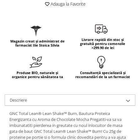
Geluri de duș
L-Carnitina
Adauga la Favorite
Scruburi
L-Glutamina
Protecție Solară
Lecitina
Creme SPF față
Maca
Creme SPF corp
Livrare rapidă din stoc și
Magazin creat și administrat de
Magneziu
gratuită pentru comenzile
Spray SPF
farmacist Ilie Stoica Silvia
>299.90 de lei
Miere de Manuka
Uleiuri bronzare
After Sun
MSM
Acceleratoare bronz
Multivitamine
Produse BIO, naturale și
Consultanță specializată și
organice pentru sănătatea ta
recomandări de la un farmacist
Igienă Personală
Omega
Deodorante
Palmier pitic
Mâini și Unghii
Descriere
Probiotice
Creme mâini
Proteine din zer (Whey Protein)
GNC Total Lean® Lean Shake™ Burn, Bautura Proteica
Tratamente unghii
Energizanta cu Aroma de Chocolate Mocha Pregatiti-va sa va
Quercetin
Cosmetice coreene
imbunatatiti pierderea in greutate cu noul inlocuitor de masa
Resveratrol
gata de baut GNC Total Lean® Lean Shake™ Burn! Cu 25g de
Beauty of Joseon
proteine pe portie si o formula clinic dovedita pentru a va ajuta
Scortisoara
PETITFEE