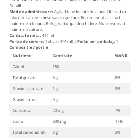
Cătină
Detalii
Mod de administrare:
Agitati bine inainte de a bea. Utilizati ca
Chlorella
inlocuitor al unei mese sau ca gustare. Recomandat a se raci
inainte de a fi baut. Refrigerati dupa deschidere. Nu consumati
Colina
inainte de culcare.
Electroliti
Cantitate neta:
414 ml
Portie de servire:
1 sticla (414 ml)
|
Portii per ambalaj:
1
Produse Apicole
Compozitie / portie
Cacao
Nutrient
Cantitate
%VNR
Calorii
180
Total grasimi
6 g
8%
Grasimi saturate
1 g
5%
Grasimi trans
0 g
Colesterol
20 mg
7%
Sodiu
390 mg
17%
Total carbohidrati
8 g
3%