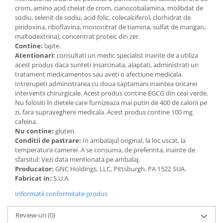
crom, amino acid chelat de crom, cianocobalamina, molibdat de
sodiu, selenit de sodiu, acid folic, colecalciferol, clorhidrat de
piridoxina, riboflavina, mononitrat de tiamina, sulfat de mangan,
maltodextrina), concentrat proteic din zer.
Contine:
lapte.
Atentionari:
consultati un medic specialist inainte de a utiliza
acest produs daca sunteti insarcinata, alaptati, administrati un
tratament medicamentos sau aveti o afectiune medicala.
Intrerupeti administrarea cu doua saptamani inaintea oricarei
interventii chirurgicale. Acest produs contine EGCG din ceai verde.
Nu folositi în dietele care furnizeaza mai putin de 400 de calorii pe
zi, fara supraveghere medicala. Acest produs contine 100 mg
cafeina.
Nu contine:
gluten.
Conditii de pastrare:
In ambalajul original, la loc uscat, la
temperatura camerei. A se consuma, de preferinta, inainte de
sfarsitul: Vezi data mentionata pe ambalaj.
Producator:
GNC Holdings, LLC, Pittsburgh, PA 1522 SUA.
Fabricat in:
S.U.A.
Informatii conformitate produs
Review-uri
(0)