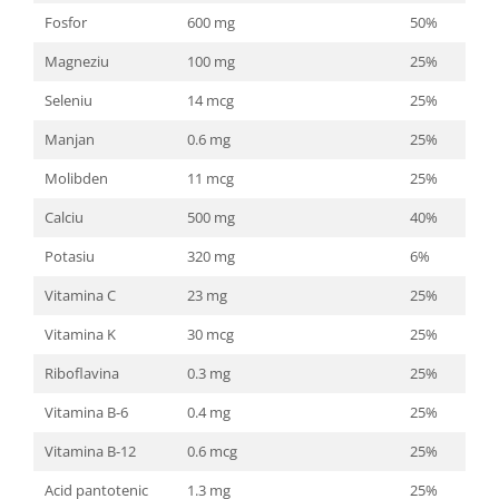
Fosfor
600 mg
50%
Magneziu
100 mg
25%
Seleniu
14 mcg
25%
Manjan
0.6 mg
25%
Molibden
11 mcg
25%
Calciu
500 mg
40%
Potasiu
320 mg
6%
Vitamina C
23 mg
25%
Vitamina K
30 mcg
25%
Riboflavina
0.3 mg
25%
Vitamina B-6
0.4 mg
25%
Vitamina B-12
0.6 mcg
25%
Acid pantotenic
1.3 mg
25%