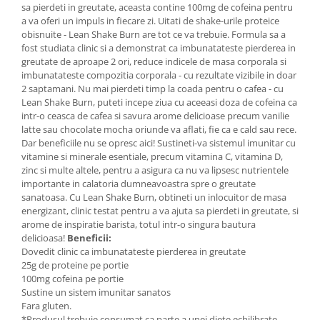
sa pierdeti in greutate, aceasta contine 100mg de cofeina pentru
Mary & May
Seleniu
a va oferi un impuls in fiecare zi. Uitati de shake-urile proteice
obisnuite - Lean Shake Burn are tot ce va trebuie. Formula sa a
COSRX
Seminte de in
fost studiata clinic si a demonstrat ca imbunatateste pierderea in
BIODANCE
greutate de aproape 2 ori, reduce indicele de masa corporala si
Silimarina
OOTD
imbunatateste compozitia corporala - cu rezultate vizibile in doar
Spirulina
2 saptamani. Nu mai pierdeti timp la coada pentru o cafea - cu
Cettua
Lean Shake Burn, puteti incepe ziua cu aceeasi doza de cofeina ca
Ulei de cocos
Haruharu Wonder
intr-o ceasca de cafea si savura arome delicioase precum vanilie
Medicube
latte sau chocolate mocha oriunde va aflati, fie ca e cald sau rece.
Ulei de peste
Dar beneficiile nu se opresc aici! Sustineti-va sistemul imunitar cu
ARIUL
Ulei MCT
vitamine si minerale esentiale, precum vitamina C, vitamina D,
Dr. Althea
zinc si multe altele, pentru a asigura ca nu va lipsesc nutrientele
Vitamina A
importante in calatoria dumneavoastra spre o greutate
DELLA BORN
sanatoasa. Cu Lean Shake Burn, obtineti un inlocuitor de masa
Vitamina B
energizant, clinic testat pentru a va ajuta sa pierdeti in greutate, si
Vitamina C
arome de inspiratie barista, totul intr-o singura bautura
delicioasa!
Beneficii:
Vitamina D
Dovedit clinic ca imbunatateste pierderea in greutate
Vitamina E
25g de proteine pe portie
100mg cofeina pe portie
Vitamina K
Sustine un sistem imunitar sanatos
Fara gluten.
Zinc
*Produsul trebuie consumat ca parte a unei diete echilibrate.