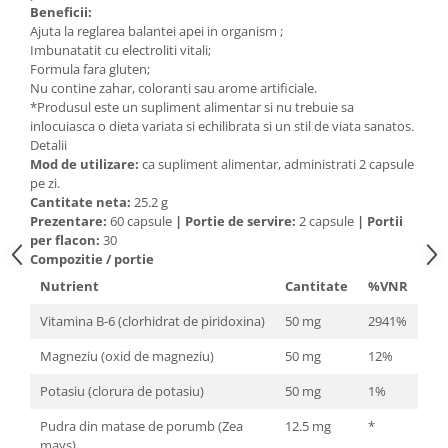
Beneficii:
Mary & May
Seleniu
Ajuta la reglarea balantei apei in organism ;
Imbunatatit cu electroliti vitali;
COSRX
Seminte de in
Formula fara gluten;
BIODANCE
Nu contine zahar, coloranti sau arome artificiale.
Silimarina
OOTD
*Produsul este un supliment alimentar si nu trebuie sa
Spirulina
inlocuiasca o dieta variata si echilibrata si un stil de viata sanatos.
Cettua
Detalii
Ulei de cocos
Haruharu Wonder
Mod de utilizare:
ca supliment alimentar, administrati 2 capsule
Medicube
pe zi.
Ulei de peste
Cantitate neta:
25.2 g
ARIUL
Ulei MCT
Prezentare:
60 capsule
|
Portie de servire:
2 capsule
|
Portii
Dr. Althea
per flacon:
30
Vitamina A
DELLA BORN
Compozitie / portie
Vitamina B
Nutrient
Cantitate
%VNR
Vitamina C
Vitamina B-6 (clorhidrat de piridoxina)
50 mg
2941%
Vitamina D
Magneziu (oxid de magneziu)
50 mg
12%
Vitamina E
Potasiu (clorura de potasiu)
50 mg
1%
Vitamina K
Pudra din matase de porumb (Zea
12.5 mg
*
Zinc
mays)