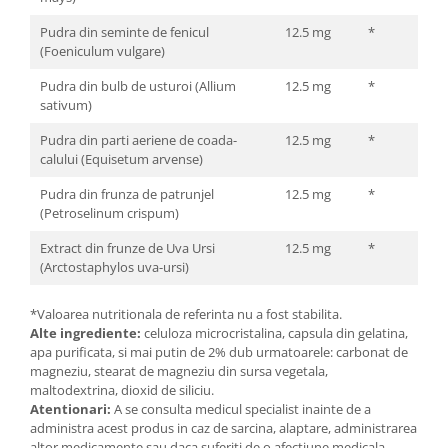
Cătină
Pudra din seminte de fenicul
12.5 mg
*
Chlorella
(Foeniculum vulgare)
Colina
Pudra din bulb de usturoi (Allium
12.5 mg
*
sativum)
Electroliti
Produse Apicole
Pudra din parti aeriene de coada-
12.5 mg
*
calului (Equisetum arvense)
Cacao
Pudra din frunza de patrunjel
12.5 mg
*
(Petroselinum crispum)
Extract din frunze de Uva Ursi
12.5 mg
*
(Arctostaphylos uva-ursi)
*Valoarea nutritionala de referinta nu a fost stabilita.
Alte ingrediente:
celuloza microcristalina, capsula din gelatina,
apa purificata, si mai putin de 2% dub urmatoarele: carbonat de
magneziu, stearat de magneziu din sursa vegetala,
maltodextrina, dioxid de siliciu.
Atentionari:
A se consulta medicul specialist inainte de a
administra acest produs in caz de sarcina, alaptare, administrarea
altor medicamente sau daca suferiti de o afectiune medicala.