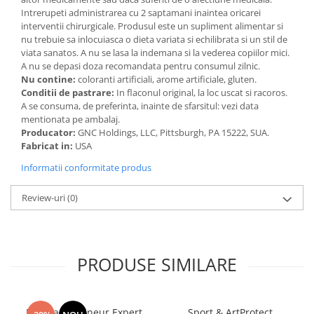
Intrerupeti administrarea cu 2 saptamani inaintea oricarei
interventii chirurgicale. Produsul este un supliment alimentar si
nu trebuie sa inlocuiasca o dieta variata si echilibrata si un stil de
viata sanatos. A nu se lasa la indemana si la vederea copiilor mici.
A nu se depasi doza recomandata pentru consumul zilnic.
Nu contine:
coloranti artificiali, arome artificiale, gluten.
Conditii de pastrare:
In flaconul original, la loc uscat si racoros.
A se consuma, de preferinta, inainte de sfarsitul: vezi data
mentionata pe ambalaj.
Producator:
GNC Holdings, LLC, Pittsburgh, PA 15222, SUA.
Fabricat in:
USA
Informatii conformitate produs
Review-uri
(0)
PRODUSE SIMILARE
Manhaē Draineur Expert
Sport & ArtProtect