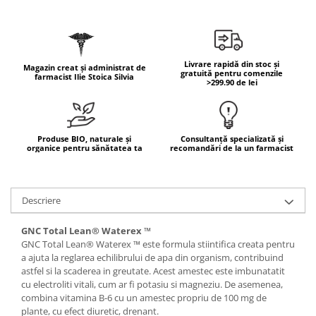
Geluri de duș
L-Carnitina
Scruburi
L-Glutamina
Protecție Solară
Lecitina
Livrare rapidă din stoc și
Creme SPF față
Magazin creat și administrat de
Maca
gratuită pentru comenzile
farmacist Ilie Stoica Silvia
>299.90 de lei
Creme SPF corp
Magneziu
Spray SPF
Miere de Manuka
Uleiuri bronzare
After Sun
MSM
Produse BIO, naturale și
Consultanță specializată și
organice pentru sănătatea ta
recomandări de la un farmacist
Acceleratoare bronz
Multivitamine
Igienă Personală
Omega
Deodorante
Descriere
Palmier pitic
Mâini și Unghii
Probiotice
GNC Total Lean® Waterex ™
Creme mâini
GNC Total Lean® Waterex ™ este formula stiintifica creata pentru
Proteine din zer (Whey Protein)
Tratamente unghii
a ajuta la reglarea echilibrului de apa din organism, contribuind
Quercetin
astfel si la scaderea in greutate. Acest amestec este imbunatatit
Cosmetice coreene
cu electroliti vitali, cum ar fi potasiu si magneziu. De asemenea,
Resveratrol
Beauty of Joseon
combina vitamina B-6 cu un amestec propriu de 100 mg de
plante, cu efect diuretic, drenant.
Scortisoara
PETITFEE