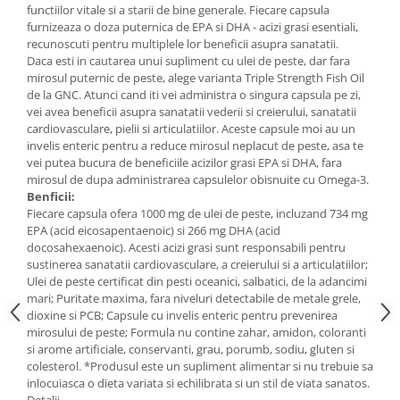
functiilor vitale si a starii de bine generale. Fiecare capsula
Mary & May
Seleniu
furnizeaza o doza puternica de EPA si DHA - acizi grasi esentiali,
recunoscuti pentru multiplele lor beneficii asupra sanatatii.
COSRX
Seminte de in
Daca esti in cautarea unui supliment cu ulei de peste, dar fara
BIODANCE
mirosul puternic de peste, alege varianta Triple Strength Fish Oil
Silimarina
OOTD
de la GNC. Atunci cand iti vei administra o singura capsula pe zi,
Spirulina
vei avea beneficii asupra sanatatii vederii si creierului, sanatatii
Cettua
cardiovasculare, pielii si articulatiilor. Aceste capsule moi au un
Ulei de cocos
Haruharu Wonder
invelis enteric pentru a reduce mirosul neplacut de peste, asa te
Medicube
vei putea bucura de beneficiile acizilor grasi EPA si DHA, fara
Ulei de peste
mirosul de dupa administrarea capsulelor obisnuite cu Omega-3.
ARIUL
Ulei MCT
Benficii:
Dr. Althea
Fiecare capsula ofera 1000 mg de ulei de peste, incluzand 734 mg
Vitamina A
EPA (acid eicosapentaenoic) si 266 mg DHA (acid
DELLA BORN
Vitamina B
docosahexaenoic). Acesti acizi grasi sunt responsabili pentru
sustinerea sanatatii cardiovasculare, a creierului si a articulatiilor;
Vitamina C
Ulei de peste certificat din pesti oceanici, salbatici, de la adancimi
mari; Puritate maxima, fara niveluri detectabile de metale grele,
Vitamina D
dioxine si PCB; Capsule cu invelis enteric pentru prevenirea
Vitamina E
mirosului de peste; Formula nu contine zahar, amidon, coloranti
si arome artificiale, conservanti, grau, porumb, sodiu, gluten si
Vitamina K
colesterol. *Produsul este un supliment alimentar si nu trebuie sa
inlocuiasca o dieta variata si echilibrata si un stil de viata sanatos.
Zinc