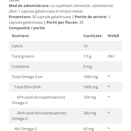
Detalii
Cătină
Mod de administrare:
ca supliment alimentar, administrati
zilnic 1 capsula gelatinoasa in timpul mesei.
Chlorella
Prezentare:
30 capsule gelatinoase
|
Portie de servire:
1
capsula gelatinoasa
|
Portii per flacon:
30
Colina
Compozitie / portie
Electroliti
Nutrient
Cantitate
%VNR
Produse Apicole
Calorii
15
Cacao
Total grasimi
1.5 g
2%†
Colesterol
0 mg
Total Omega 3-uri
1065 mg
*
Total EPA+DHA
1000 mg
*
EPA (acid eicosapentaenoic)
734 mg
*
Omega-3
DHA (acid docosahexaenoic)
266 mg
*
Omega-3
Alti Omega-3
65 mg
*