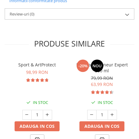
Informatii conformitate produs
Review-uri
(0)
PRODUSE SIMILARE
Sport & ArtProtect
Manhaē Draineur Expert
-20%
NOU
500 ml
98,99 RON
79,99 RON
63,99 RON
IN STOC
IN STOC
ADAUGA IN COS
ADAUGA IN COS