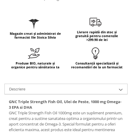
Geluri de duș
L-Carnitina
Scruburi
L-Glutamina
Protecție Solară
Lecitina
Creme SPF față
Maca
Livrare rapidă din stoc și
Magazin creat și administrat de
Creme SPF corp
gratuită pentru comenzile
farmacist Ilie Stoica Silvia
Magneziu
>299.90 de lei
Spray SPF
Miere de Manuka
Uleiuri bronzare
After Sun
MSM
Produse BIO, naturale și
Consultanță specializată și
Acceleratoare bronz
Multivitamine
organice pentru sănătatea ta
recomandări de la un farmacist
Igienă Personală
Omega
Deodorante
Palmier pitic
Descriere
Mâini și Unghii
Probiotice
Creme mâini
GNC Triple Strength Fish Oil, Ulei de Peste, 1000 mg Omega-
Proteine din zer (Whey Protein)
Tratamente unghii
3 EPA si DHA
GNC Triple Strength Fish Oil 1000mg este un supliment premium,
Quercetin
Cosmetice coreene
creat pentru a sustine sanatatea optima a organismului printr-un
Resveratrol
Beauty of Joseon
aport concentrat de Omega-3. Special formulat pentru a oferi
eficienta maxima, acest produs este ideal pentru mentinerea
Scortisoara
PETITFEE