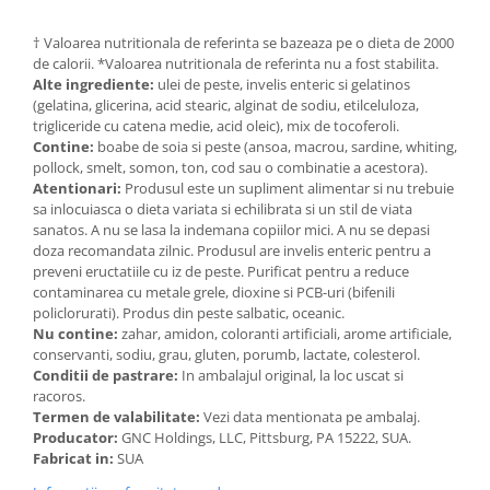
† Valoarea nutritionala de referinta se bazeaza pe o dieta de 2000
de calorii. *Valoarea nutritionala de referinta nu a fost stabilita.
Alte ingrediente:
ulei de peste, invelis enteric si gelatinos
(gelatina, glicerina, acid stearic, alginat de sodiu, etilceluloza,
trigliceride cu catena medie, acid oleic), mix de tocoferoli.
Contine:
boabe de soia si peste (ansoa, macrou, sardine, whiting,
pollock, smelt, somon, ton, cod sau o combinatie a acestora).
Atentionari:
Produsul este un supliment alimentar si nu trebuie
sa inlocuiasca o dieta variata si echilibrata si un stil de viata
sanatos. A nu se lasa la indemana copiilor mici. A nu se depasi
doza recomandata zilnic. Produsul are invelis enteric pentru a
preveni eructatiile cu iz de peste. Purificat pentru a reduce
contaminarea cu metale grele, dioxine si PCB-uri (bifenili
policlorurati). Produs din peste salbatic, oceanic.
Nu contine:
zahar, amidon, coloranti artificiali, arome artificiale,
conservanti, sodiu, grau, gluten, porumb, lactate, colesterol.
Conditii de pastrare:
In ambalajul original, la loc uscat si
racoros.
Termen de valabilitate:
Vezi data mentionata pe ambalaj.
Producator:
GNC Holdings, LLC, Pittsburg, PA 15222, SUA.
Fabricat in:
SUA