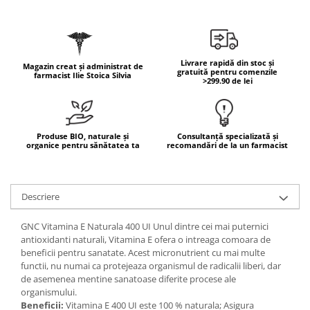
Geluri de duș
L-Carnitina
Scruburi
L-Glutamina
Protecție Solară
Lecitina
Livrare rapidă din stoc și
Creme SPF față
Magazin creat și administrat de
Maca
gratuită pentru comenzile
farmacist Ilie Stoica Silvia
>299.90 de lei
Creme SPF corp
Magneziu
Spray SPF
Miere de Manuka
Uleiuri bronzare
After Sun
MSM
Produse BIO, naturale și
Consultanță specializată și
organice pentru sănătatea ta
recomandări de la un farmacist
Acceleratoare bronz
Multivitamine
Igienă Personală
Omega
Deodorante
Descriere
Palmier pitic
Mâini și Unghii
Probiotice
GNC Vitamina E Naturala 400 UI Unul dintre cei mai puternici
Creme mâini
antioxidanti naturali, Vitamina E ofera o intreaga comoara de
Proteine din zer (Whey Protein)
Tratamente unghii
beneficii pentru sanatate. Acest micronutrient cu mai multe
Quercetin
functii, nu numai ca protejeaza organismul de radicalii liberi, dar
Cosmetice coreene
de asemenea mentine sanatoase diferite procese ale
Resveratrol
Beauty of Joseon
organismului.
Beneficii:
Vitamina E 400 UI este 100 % naturala; Asigura
Scortisoara
PETITFEE