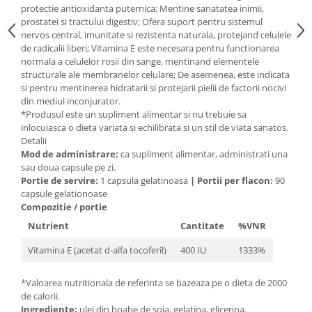
protectie antioxidanta puternica; Mentine sanatatea inimii,
Mary & May
Seleniu
prostatei si tractului digestiv; Ofera suport pentru sistemul
nervos central, imunitate si rezistenta naturala, protejand celulele
COSRX
Seminte de in
de radicalii liberi; Vitamina E este necesara pentru functionarea
BIODANCE
normala a celulelor rosii din sange, mentinand elementele
Silimarina
OOTD
structurale ale membranelor celulare; De asemenea, este indicata
Spirulina
si pentru mentinerea hidratarii si protejarii pielii de factorii nocivi
Cettua
din mediul inconjurator.
Ulei de cocos
Haruharu Wonder
*Produsul este un supliment alimentar si nu trebuie sa
Medicube
inlocuiasca o dieta variata si echilibrata si un stil de viata sanatos.
Ulei de peste
Detalii
ARIUL
Ulei MCT
Mod de administrare:
ca supliment alimentar, administrati una
Dr. Althea
sau doua capsule pe zi.
Vitamina A
DELLA BORN
Portie de servire:
1 capsula gelatinoasa
|
Portii per flacon:
90
Vitamina B
capsule gelationoase
Compozitie / portie
Vitamina C
Nutrient
Cantitate
%VNR
Vitamina D
Vitamina E (acetat d-alfa tocoferil)
400 IU
1333%
Vitamina E
Vitamina K
*Valoarea nutritionala de referinta se bazeaza pe o dieta de 2000
de calorii.
Zinc
Ingrediente:
ulei din boabe de soia, gelatina, glicerina.