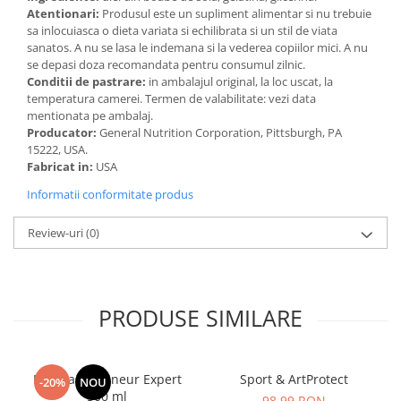
Cătină
Atentionari:
Produsul este un supliment alimentar si nu trebuie
sa inlocuiasca o dieta variata si echilibrata si un stil de viata
Chlorella
sanatos. A nu se lasa le indemana si la vederea copiilor mici. A nu
se depasi doza recomandata pentru consumul zilnic.
Colina
Conditii de pastrare:
in ambalajul original, la loc uscat, la
Electroliti
temperatura camerei. Termen de valabilitate: vezi data
mentionata pe ambalaj.
Produse Apicole
Producator:
General Nutrition Corporation, Pittsburgh, PA
15222, USA.
Cacao
Fabricat in:
USA
Informatii conformitate produs
Review-uri
(0)
PRODUSE SIMILARE
Manhaē Draineur Expert
Sport & ArtProtect
-20%
NOU
500 ml
98,99 RON