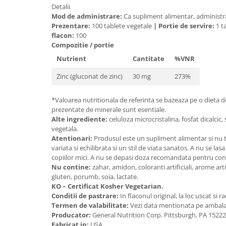
Detalii
Mary & May
Seleniu
Mod de administrare:
Ca supliment alimentar, administrat
COSRX
Prezentare:
100 tablete vegetale
|
Portie de servire:
1 t
Seminte de in
flacon:
100
BIODANCE
Compozitie / portie
Silimarina
OOTD
Nutrient
Cantitate
%VNR
Spirulina
Cettua
Zinc (gluconat de zinc)
30 mg
273%
Ulei de cocos
Haruharu Wonder
Medicube
Ulei de peste
*Valoarea nutritionala de referinta se bazeaza pe o dieta de
ARIUL
Ulei MCT
prezentate de minerale sunt esentiale.
Dr. Althea
Alte ingrediente:
celuloza microcristalina, fosfat dicalcic
Vitamina A
vegetala.
DELLA BORN
Atentionari:
Produsul este un supliment alimentar si nu t
Vitamina B
variata si echilibrata si un stil de viata sanatos. A nu se la
Vitamina C
copiilor mici. A nu se depasi doza recomandata pentru con
Nu contine:
zahar, amidon, coloranti artificiali, arome arti
Vitamina D
gluten, porumb, soia, lactate.
KO – Certificat Kosher Vegetarian.
Vitamina E
Conditii de pastrare:
In flaconul original, la loc uscat si r
Vitamina K
Termen de valabilitate:
Vezi data mentionata pe ambala
Producator:
General Nutrition Corp. Pittsburgh, PA 15222
Zinc
Fabricat in:
USA