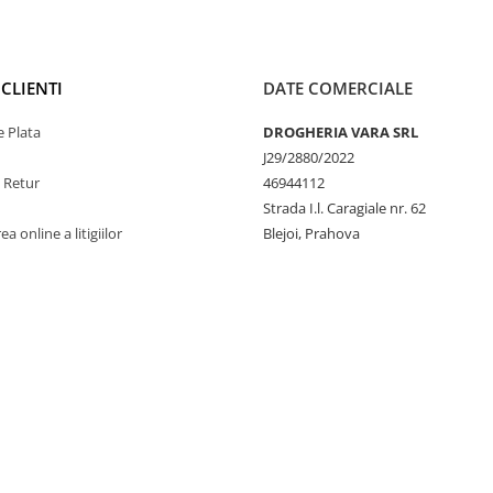
CLIENTI
DATE COMERCIALE
 Plata
DROGHERIA VARA SRL
J29/2880/2022
e Retur
46944112
Strada I.l. Caragiale nr. 62
a online a litigiilor
Blejoi, Prahova