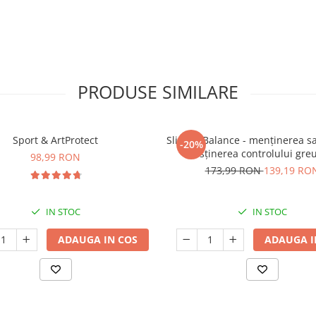
PRODUSE SIMILARE
Sport & ArtProtect
SlimProBalance - menținerea sați
-20%
susținerea controlului greu
98,99 RON
173,99 RON
139,19 RO
IN STOC
IN STOC
ADAUGA IN COS
ADAUGA I