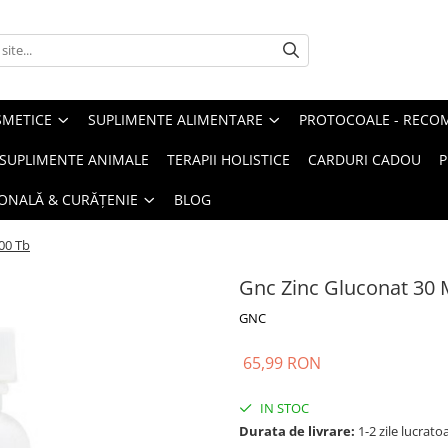
METICE
SUPLIMENTE ALIMENTARE
PROTOCOALE - RECO
I SUPLIMENTE ANIMALE
TERAPII HOLISTICE
CARDURI CADOU
P
SONALĂ & CURĂȚENIE
BLOG
00 Tb
Gnc Zinc Gluconat 30 
GNC
65,99 RON
IN STOC
Durata de livrare:
1-2 zile lucrato