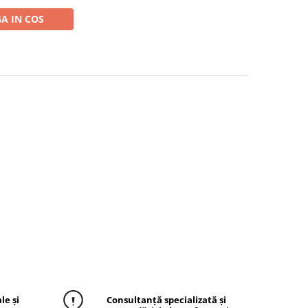
A IN COS
le și
Consultanță specializată și