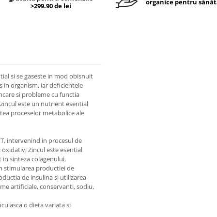
organice pentru sănăt
>299.90 de lei
ial si se gaseste in mod obisnuit
s in organism, iar deficientele
ncare si probleme cu functia
 zincul este un nutrient esential
atea proceselor metabolice ale
 T, intervenind in procesul de
 oxidativ; Zincul este esential
 in sinteza colagenului,
in stimularea productiei de
uctia de insulina si utilizarea
me artificiale, conservanti, sodiu,
cuiasca o dieta variata si