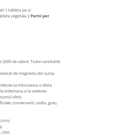
i 1 tableta pe zi.
ableta vegetala
|
Portii per
 2000 de calorii. Toate cantitatile
, stearat de magneziu din sursa
rebuie sa inlocuiasca o dieta
sa la indemana si la vederea
sumul zilnic.
ficiale, conservanti, sodiu, grau,
acoros.
j.
, USA.