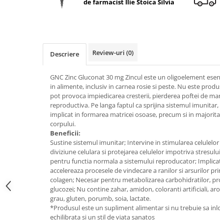
de farmacist Ilie Stoica Silvia
Geluri de duș
L-Carnitina
Scruburi
L-Glutamina
Protecție Solară
Lecitina
Creme SPF față
Maca
Review-uri
(0)
Descriere
Creme SPF corp
Magneziu
Spray SPF
GNC Zinc Gluconat 30 mg Zincul este un oligoelement esent
Miere de Manuka
Uleiuri bronzare
in alimente, inclusiv in carnea rosie si peste. Nu este produ
pot provoca impiedicarea cresterii, pierderea poftei de ma
After Sun
MSM
reproductiva. Pe langa faptul ca sprijina sistemul imunitar,
Acceleratoare bronz
Multivitamine
implicat in formarea matricei osoase, precum si in majorit
Igienă Personală
corpului.
Omega
Beneficii:
Deodorante
Sustine sistemul imunitar; Intervine in stimularea celulelor
Palmier pitic
Mâini și Unghii
diviziune celulara si protejarea celulelor impotriva stresului
Probiotice
pentru functia normala a sistemului reproducator; Implicat
Creme mâini
accelereaza procesele de vindecare a ranilor si arsurilor pr
Proteine din zer (Whey Protein)
Tratamente unghii
colagen; Necesar pentru metabolizarea carbohidratilor, prod
Quercetin
glucozei; Nu contine zahar, amidon, coloranti artificiali, aro
Cosmetice coreene
grau, gluten, porumb, soia, lactate.
Resveratrol
Beauty of Joseon
*Produsul este un supliment alimentar si nu trebuie sa inlo
echilibrata si un stil de viata sanatos
Scortisoara
PETITFEE