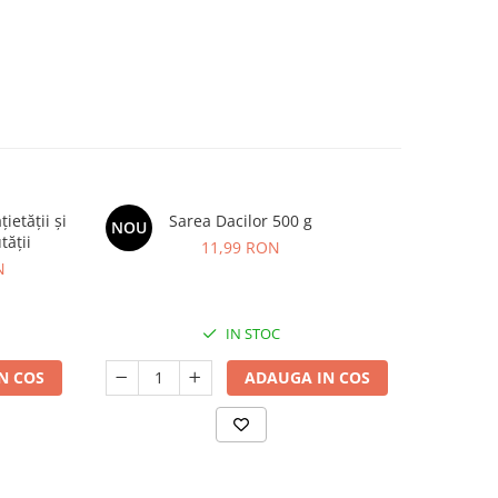
etății și
Sarea Dacilor 500 g
Kids Omeg
NOU
NOU
tății
11,99 RON
N
IN STOC
N COS
ADAUGA IN COS