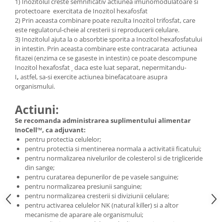
1) Inozitolul creste semnificativ actiunea imunomodulatoare si
Cătină
protectoare exercitata de Inozitol hexafosfat
2) Prin aceasta combinare poate rezulta Inozitol trifosfat, care
Chlorella
este regulatorul-cheie al cresterii si reproducerii celulare.
Colina
3) Inozitolul ajuta la o absorbtie sporita a Inozitol hexafosfatului
in intestin. Prin aceasta combinare este contracarata actiunea
Electroliti
fitazei (enzima ce se gaseste in intestin) ce poate descompune
Inozitol hexafosfat
daca este luat separat, nepermitandu-
Produse Apicole
,
I
,
astfel, sa-si exercite actiunea binefacatoare asupra
Cacao
organismului.
Actiuni:
Se recomanda administrarea suplimentului alimentar
InoCell™, ca adjuvant:
pentru protectia celulelor;
pentru protectia si mentinerea normala a activitatii ficatului;
pentru normalizarea nivelurilor de colesterol si de trigliceride
din sange;
pentru curatarea depunerilor de pe vasele sanguine;
pentru normalizarea presiunii sanguine;
pentru normalizarea cresterii si diviziunii celulare;
pentru activarea celulelor NK (natural killer) si a altor
mecanisme de aparare ale organismului;