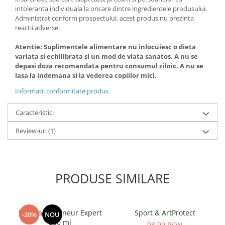
intoleranta individuala la oricare dintre ingredientele produsului.
Administrat conform prospectului, acest produs nu prezinta
reactii adverse.
Atentie: Suplimentele alimentare nu inlocuiesc o dieta
variata si echilibrata si un mod de viata sanatos. A nu se
depasi doza recomandata pentru consumul zilnic. A nu se
lasa la indemana si la vederea copiilor mici.
Informatii conformitate produs
Caracteristici
Review-uri
(1)
PRODUSE SIMILARE
Manhaē Draineur Expert
Sport & ArtProtect
-20%
NOU
500 ml
98,99 RON