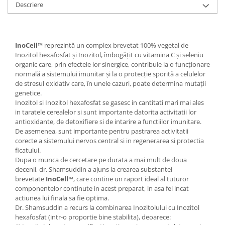
Descriere
COSRX
Seleniu
BIODANCE
Seminte de in
OOTD
InoCell™
reprezintă un complex brevetat 100% vegetal de
Silimarina
Cettua
Inozitol hexafosfat și Inozitol, îmbogățit cu vitamina C și seleniu
Spirulina
organic care, prin efectele lor sinergice, contribuie la o funcționare
Haruharu Wonder
normală a sistemului imunitar și la o protecție sporită a celulelor
Ulei de cocos
Medicube
de stresul oxidativ care, în unele cazuri, poate determina mutații
ARIUL
Ulei de peste
genetice.
Inozitol si Inozitol hexafosfat se gasesc in cantitati mari mai ales
Dr. Althea
Ulei MCT
in taratele cerealelor si sunt importante datorita activitatii lor
DELLA BORN
antioxidante, de detoxifiere si de intarire a functiilor imunitare.
Vitamina A
De asemenea, sunt importante pentru pastrarea activitatii
Vitamina B
corecte a sistemului nervos central si in regenerarea si protectia
ficatului.
Vitamina C
Dupa o munca de cercetare pe durata a mai mult de doua
decenii, dr. Shamsuddin a ajuns la crearea substantei
Vitamina D
brevetate
InoCell™
, care contine un raport ideal al tuturor
Vitamina E
componentelor continute in acest preparat, in asa fel incat
actiunea lui finala sa fie optima.
Vitamina K
Dr. Shamsuddin a recurs la combinarea Inozitolului cu Inozitol
Zinc
hexafosfat (intr-o proportie bine stabilita), deoarece: