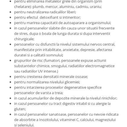
pentru eliminarea metalelor grele din organism (prin
chelatare): plumb, mercur, aluminiu, cadmiu, uraniu;
pentru neutralizarea radicalilor liberi;
pentru efectul detoxifiant si intineritor;
pentru marirea capacitatii de autoaparare a organismului;
in cazul persoanelor slabite din cauza unor situatii frecvente
de stres, dupa o boala de lunga durata si dupa interventii
chirurgicale;
persoanelor cu disfunctii la nivelul sistemului nervos central,
manifestate prin iritabilitate, anxietate, depresie, afectarea
duratei si a calitatii somnului
;
grupurilor de risc (fumatori, persoanele expuse actiunii
substantelor chimice, smogului, radiatiilor electromagnetice
sau radiatiilor UV intense.)
pentru cresterea densitatii minerale osoase;
pentru normalizarea nivelului glicemiei;
pentru intarzierea proceselor degenerative specifice
persoanelor de varsta a treia;
in cazul acumularilor de depozite minerale la nivelul rinichilor;
in cazul persoanelor cu tract digestiv iritabil si cu alergie la
gluten;
in cazul persoanelor sanatoase, persoanelor cu nevoie ridicata
de absorbtie a Inozitolului, vitaminei C, calciului, magneziului
si seleniului.