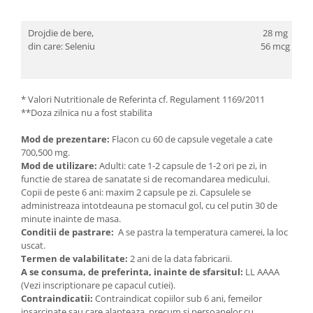
Drojdie de bere,
28 mg
din care: Seleniu
56 mcg
* Valori Nutritionale de Referinta cf. Regulament 1169/2011
**Doza zilnica nu a fost stabilita
Mod de prezentare:
Flacon cu 60 de capsule vegetale a cate
700,500 mg.
Mod de utilizare:
Adulti: cate 1-2 capsule de 1-2 ori pe zi, in
functie de starea de sanatate si de recomandarea medicului.
Copii de peste 6 ani: maxim 2 capsule pe zi. Capsulele se
administreaza intotdeauna pe stomacul gol, cu cel putin 30 de
minute inainte de masa.
Conditii de pastrare:
A se pastra la temperatura camerei, la loc
uscat.
Termen de valabilitate:
2 ani de la data fabricarii.
A se consuma, de preferinta, inainte de sfarsitul:
LL AAAA
(Vezi inscriptionare pe capacul cutiei).
Contraindicatii:
Contraindicat copiilor sub 6 ani, femeilor
insarcinate sau care alapteaza, precum si persoanelor cu