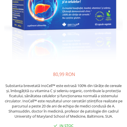
Oase & dinți
Îngrijirea Tenului
Colagen
Zinc Bisglicinat
Piele, păr & unghii
Creme de față
Creatina
Tranzit intestinal
Seruri
Crom
Creme cu SPF
Colesterol & tensiune
Demachiante
Curcumin (Turmeric)
Sănătatea copiilor
Geluri de curățare
Enzime
Performanta sportiva
Tonere
Fibre
Sanatate Orala
Măști pentru față
Fier
Alergii
Exfoliante
Garcinia
Creme pentru ochi
Anti Intepaturi
80,99 RON
Balsam buze
Ghimbir
Îngrijirea Corpului
Substanta brevetată InoCell™ este extrasă 100% din tărâțe de cereale
Ginkgo biloba
și, îmbogățită cu vitamina C și seleniu organic, contribuie la protecția
Creme de corp
Ginseng
ficatului, sănătatea celulelor și funcționarea normală a sistemului
Loțiuni
circulator. InoCell™ este rezultatul unor cercetări științifice realizate pe
Glucozamina
parcursul a peste 20 de ani de echipa de medici condusă de A.
Unturi de corp
Shamsuddin, doctor în medicină, profesor de patologie din cadrul
Glutation
Uleiuri de corp
University of Maryland School of Medicine, Baltimore, SUA.
L-Arginina
Geluri de duș
IN STOC