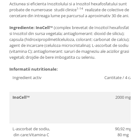
Actiunea si eficienta Inozitolului si a Inozitol hexafosfatului sunt
1-14
probate de numeroase studii clinice
realizate de colective de
cercetare din intreaga lume pe parcursul a aproximativ 30 de ani.
Ingrediente: InoCell™
(complex brevetat de Inozitol hexafosfat
si Inozitol din sursa vegetala; antiaglomerant: dioxid de siliciu);
capsula (hidroxipropilmetilceluloza, colorant: carbonat de calciu);
agent de incarcare (celuloza microcristalina); L-ascorbat de sodiu
(vitamina C); antiaglomerant: saruri de magneziu ale acizilor grasi
vegetali; drojdie de bere imbogatita cu seleniu.
Informatii nutritionale:
Ingredient activ
Cantitate / 4 capsu
InoCell™
2000 mg
L-ascorbat de sodiu,
90,92 mg
din care:Vitamina C
80 mg