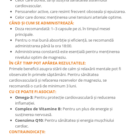
Celor care doresc să își susțină sănătatea sistemului
cardiovascular.
Persoanelor active, care resimt frecvent oboseala și epuizarea.
Celor care doresc menținerea unei tensiuni arteriale optime.
CÂND ȘI CUM SE ADMINISTREAZĂ:
Doza recomandată: 1–3 capsule pe zi, în timpul mesei
principale.
Pentru o mai bună absorbție și eficiență, se recomandă
administrarea până la ora 18:00.
Administrarea constantă este esențială pentru menținerea
nivelului optim de magneziu.
ÎN CÂT TIMP POT APĂREA REZULTATELE:
Primele beneficii asupra stării de calm și relaxării mentale pot fi
observate în primele săptămâni. Pentru sănătatea
cardiovasculară și refacerea rezervelor de magneziu, se
recomandă o cură de minimum 3 luni.
CU CE POATE FI ASOCIAT:
Omega-3:
Pentru protecție cardiovasculară și reducerea
inflamației.
Complex de Vitamine B:
Pentru un plus de energie și
susținerea nervoasă.
Coenzima Q10:
Pentru sănătatea și energia mușchiului
cardiac.
CONTRAINDICAȚII: