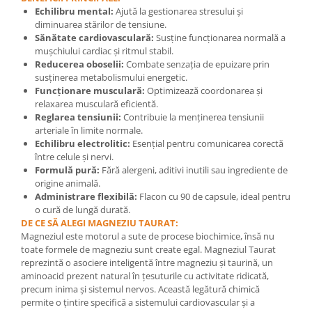
Echilibru mental:
Ajută la gestionarea stresului și
Mary & May
Seleniu
diminuarea stărilor de tensiune.
COSRX
Sănătate cardiovasculară:
Susține funcționarea normală a
Seminte de in
mușchiului cardiac și ritmul stabil.
BIODANCE
Silimarina
Reducerea oboselii:
Combate senzația de epuizare prin
OOTD
susținerea metabolismului energetic.
Spirulina
Cettua
Funcționare musculară:
Optimizează coordonarea și
relaxarea musculară eficientă.
Ulei de cocos
Haruharu Wonder
Reglarea tensiunii:
Contribuie la menținerea tensiunii
Medicube
Ulei de peste
arteriale în limite normale.
Echilibru electrolitic:
Esențial pentru comunicarea corectă
ARIUL
Ulei MCT
între celule și nervi.
Dr. Althea
Formulă pură:
Fără alergeni, aditivi inutili sau ingrediente de
Vitamina A
DELLA BORN
origine animală.
Vitamina B
Administrare flexibilă:
Flacon cu 90 de capsule, ideal pentru
o cură de lungă durată.
Vitamina C
DE CE SĂ ALEGI MAGNEZIU TAURAT:
Vitamina D
Magneziul este motorul a sute de procese biochimice, însă nu
toate formele de magneziu sunt create egal. Magneziul Taurat
Vitamina E
reprezintă o asociere inteligentă între magneziu și taurină, un
aminoacid prezent natural în țesuturile cu activitate ridicată,
Vitamina K
precum inima și sistemul nervos. Această legătură chimică
Zinc
permite o țintire specifică a sistemului cardiovascular și a