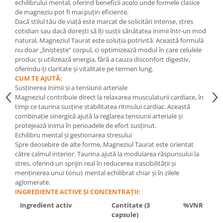
echilibrului mental, oferind beneficii acolo unde formele clasice
Cătină
de magneziu pot fi mai puțin eficiente.
Dacă stilul tău de viață este marcat de solicitări intense, stres
Chlorella
cotidian sau dacă dorești să îți susții sănătatea inimii într-un mod
Colina
natural, Magneziul Taurat este soluția potrivită. Această formulă
nu doar „liniștește” corpul, ci optimizează modul în care celulele
Electroliti
produc și utilizează energia, fără a cauza disconfort digestiv,
oferindu-ți claritate și vitalitate pe termen lung.
Produse Apicole
CUM TE AJUTĂ:
Cacao
Susținerea inimii și a tensiunii arteriale
Magneziul contribuie direct la relaxarea musculaturii cardiace, în
timp ce taurina susține stabilitatea ritmului cardiac. Această
combinație sinergică ajută la reglarea tensiunii arteriale și
protejează inima în perioadele de efort susținut.
Echilibru mental și gestionarea stresului
Spre deosebire de alte forme, Magneziul Taurat este orientat
către calmul interior. Taurina ajută la modularea răspunsului la
stres, oferind un sprijin real în reducerea irascibilității și
menținerea unui tonus mental echilibrat chiar și în zilele
aglomerate.
INGREDIENTE ACTIVE ȘI CONCENTRAȚII:
Ingredient activ
Cantitate (3
%VNR
capsule)