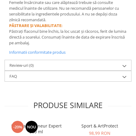
Femeile însărcinate sau care alăptează trebuie să consulte
medicul înainte de utilizare. Nu se recomandă persoanelor cu
sensibilitate la ingredientele produsului. A nu se depăși doza
zilnică recomandată.
PĂSTRARE ȘI VALABILITATE:
Păstrați flaconul bine închis, la loc uscat și răcoros, ferit de lumina
directă a soarelui. Consumați înainte de data de expirare înscrisă
pe ambalaj.
Informatii conformitate produs
Review-uri
(0)
FAQ
PRODUSE SIMILARE
Manhaē Draineur Expert
Sport & ArtProtect
-20%
NOU
500 ml
98,99 RON