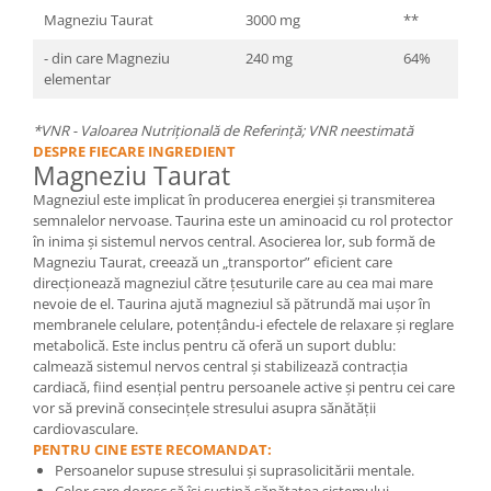
Magneziu Taurat
3000 mg
**
- din care Magneziu
240 mg
64%
elementar
*VNR - Valoarea Nutrițională de Referință; VNR neestimată
DESPRE FIECARE INGREDIENT
Magneziu Taurat
Magneziul este implicat în producerea energiei și transmiterea
semnalelor nervoase. Taurina este un aminoacid cu rol protector
în inima și sistemul nervos central. Asocierea lor, sub formă de
Magneziu Taurat, creează un „transportor” eficient care
direcționează magneziul către țesuturile care au cea mai mare
nevoie de el. Taurina ajută magneziul să pătrundă mai ușor în
membranele celulare, potențându-i efectele de relaxare și reglare
metabolică. Este inclus pentru că oferă un suport dublu:
calmează sistemul nervos central și stabilizează contracția
cardiacă, fiind esențial pentru persoanele active și pentru cei care
vor să prevină consecințele stresului asupra sănătății
cardiovasculare.
PENTRU CINE ESTE RECOMANDAT:
Persoanelor supuse stresului și suprasolicitării mentale.