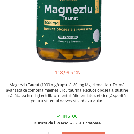
Oase & dinți
Îngrijirea Tenului
Colagen
Zinc Bisglicinat
Piele, păr & unghii
Creme de față
Creatina
Tranzit intestinal
Seruri
Crom
Creme cu SPF
Colesterol & tensiune
Demachiante
Curcumin (Turmeric)
Sănătatea copiilor
Geluri de curățare
Enzime
Performanta sportiva
Ape micelare
Fibre
Sanatate Orala
Tonere
Fier
Alergii
Măști pentru față
118,99 RON
Garcinia
Exfoliante
Anti Intepaturi
Creme pentru ochi
Ghimbir
Magneziu Taurat (1000 mg/capsulă, 80 mg Mg elementar). Formă
Balsam buze
avansată ce combină magneziul cu taurina. Reduce oboseala, susține
Ginkgo biloba
sănătatea inimii și echilibrul mental. Diferențiator: eficiență sporită
Îngrijirea Corpului
Ginseng
pentru sistemul nervos și cardiovascular.
Creme de corp
Glucozamina
Loțiuni
IN STOC
Glutation
Unturi de corp
Durata de livrare:
2-3 Zile lucratoare
L-Arginina
Uleiuri de corp