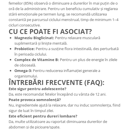
femeilor (85%) observă o diminuare a durerilor în mai puțin de o
oră de la administrare. Pentru un beneficiu cumulativ și reglarea
stării emoționale pe termen lung, se recomandă utilizarea
constantă pe parcursul ciclului menstrual, timp de minimum 1–4
cicluri consecutive.
CU CE POATE FI ASOCIAT?
Magneziu Bisglicinat:
Pentru relaxare musculară
suplimentară și liniște mentală.
Probiotice:
Pentru a susține flora intestinală, des perturbată
în perioada ciclului.
Complex de Vitamine B:
Pentru un plus de energie în zilele
de oboseală.
Omega-3:
Pentru reducerea inflamației generale a
organismului.
ÎNTREBĂRI FRECVENTE (FAQ):
Este sigur pentru adolescente?
Da, este recomandat fetelor începând cu vârsta de 12 ani.
Poate provoca somnolență?
Nu, ingredientele ajută la relaxare, dar nu induc somnolența, fiind
sigur de luat în timpul zilei.
Este eficient pentru dureri lombare?
Da, multe utilizatoare au raportat diminuarea durerilor de
abdomen și de picioare/spate.