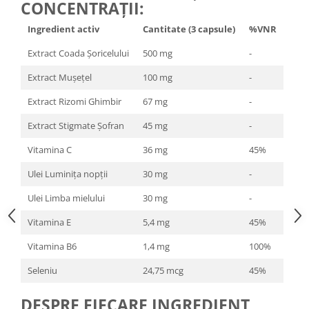
CONCENTRAȚII:
Ingredient activ
Cantitate (3 capsule)
%VNR
Extract Coada Șoricelului
500 mg
-
Extract Mușețel
100 mg
-
Extract Rizomi Ghimbir
67 mg
-
Extract Stigmate Șofran
45 mg
-
Vitamina C
36 mg
45%
Ulei Luminița nopții
30 mg
-
Ulei Limba mielului
30 mg
-
Vitamina E
5,4 mg
45%
Vitamina B6
1,4 mg
100%
Seleniu
24,75 mcg
45%
DESPRE FIECARE INGREDIENT