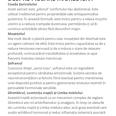
Coada Șoricelului
Acest extract este „pilonul” confortului tău abdominal. Este
utilizat tradițional pentru proprietățile sale antispasmodice
puternice. În această formulă, este inclus pentru a relaxa mușchii
uterini și a reduce crampele dureroase, permițându-ți să îți
continui activitățile zilnice fără disconfort major.
Mușețelul
Mai mult decât o plantă pentru ceai, mușețelul din Manhaē este
un agent calmant de elită. Este inclus pentru capacitatea sa de a
reduce tensiunea nervoasă și de a induce o stare de relaxare
profundă, contracarând irascibilitatea și anxietatea ce apar
frecvent înaintea ciclului menstrual.
Șofranul
Cunoscut drept „aurul roșu”, șofranul este un ingredient
excepțional pentru sănătatea emoțională. Susține secreția de
neurotransmițători ai fericirii, fiind esențial pentru menținerea
unei dispoziții pozitive și pentru gestionarea stresului resimțit în
perioadele hormonale sensibile.
Ghimbirul, Luminița nopții și Limba mielului
Această triadă acționează ca un mecanism complex de reglare:
Ghimbirul are rol antiinflamator și analgezic, în timp ce uleiurile
de Luminița nopții și Limba mielului aduc acizi grași esențiali care
susțin echilibrul hormonal și reduc inflamația sistemică asociată