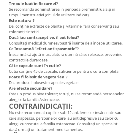
Trebuie luat în fiecare zi?
Se recomandă administrarea în perioada premenstruală și în
timpul menstruației (ciclul de utilizare indicat).
Este natural?
Da, conține extracte de plante și vitamine, fără conservanți sau
coloranți sintetici.
Dacă iau contraceptive, îl pot folosi?
Consultați medicul dumneavoastră înainte de a începe utilizarea.
Ce înseamnă "efect antispasmotic"?
Înseamnă că ajută musculatura uterină să se relaxeze, prevenind
contracțiile dureroase.
Câte capsule sunt în cutie?
Cutia conține 45 de capsule, suficiente pentru o cură completă.
Poate fi folosit de vegetarieni?
Da, produsul folosește capsule vegetale.
Are efecte secundare?
Este un produs bine tolerat; totuși, nu se recomandă persoanelor
alergice la familia Asteraceae.
CONTRAINDICAȚII:
Nu este recomandat copiilor sub 12 ani, femeilor însărcinate sau
care alăptează, persoanelor care iau antidepresive sau celor cu
alergii cunoscute la familia Asteraceae. Consultați un specialist
dacă urmați un tratament medicamentos.