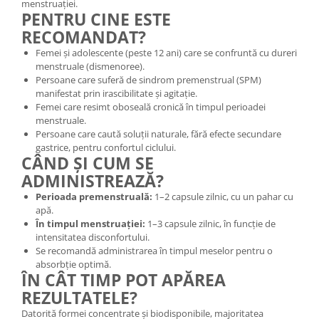
menstruației.
PENTRU CINE ESTE
RECOMANDAT?
Femei și adolescente (peste 12 ani) care se confruntă cu dureri
menstruale (dismenoree).
Persoane care suferă de sindrom premenstrual (SPM)
manifestat prin irascibilitate și agitație.
Femei care resimt oboseală cronică în timpul perioadei
menstruale.
Persoane care caută soluții naturale, fără efecte secundare
gastrice, pentru confortul ciclului.
CÂND ȘI CUM SE
ADMINISTREAZĂ?
Perioada premenstruală:
1–2 capsule zilnic, cu un pahar cu
apă.
În timpul menstruației:
1–3 capsule zilnic, în funcție de
intensitatea disconfortului.
Se recomandă administrarea în timpul meselor pentru o
absorbție optimă.
ÎN CÂT TIMP POT APĂREA
REZULTATELE?
Datorită formei concentrate și biodisponibile, majoritatea