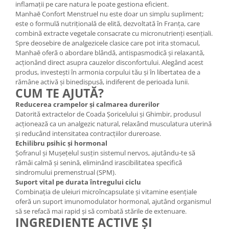
inflamații pe care natura le poate gestiona eficient.
Cătină
Manhaē Confort Menstruel nu este doar un simplu supliment;
Chlorella
este o formulă nutrițională de elită, dezvoltată în Franța, care
combină extracte vegetale consacrate cu micronutrienți esențiali.
Colina
Spre deosebire de analgezicele clasice care pot irita stomacul,
Manhaē oferă o abordare blândă, antispasmodică și relaxantă,
Electroliti
acționând direct asupra cauzelor disconfortului. Alegând acest
Produse Apicole
produs, investești în armonia corpului tău și în libertatea de a
rămâne activă și binedispusă, indiferent de perioada lunii.
Cacao
CUM TE AJUTĂ?
Reducerea crampelor și calmarea durerilor
Datorită extractelor de Coada Șoricelului și Ghimbir, produsul
acționează ca un analgezic natural, relaxând musculatura uterină
și reducând intensitatea contracțiilor dureroase.
Echilibru psihic și hormonal
Șofranul și Mușețelul susțin sistemul nervos, ajutându-te să
rămâi calmă și senină, eliminând irascibilitatea specifică
sindromului premenstrual (SPM).
Suport vital pe durata întregului ciclu
Combinația de uleiuri microîncapsulate și vitamine esențiale
oferă un suport imunomodulator hormonal, ajutând organismul
să se refacă mai rapid și să combată stările de extenuare.
INGREDIENTE ACTIVE ȘI