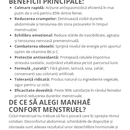
BENEFICII PRINCIPALE:
Mary & May
Calmare rapidă:
Acțiune antispasmodică eficientă în mai
Seleniu
puțin de o oră pentru 85% dintre femei.
COSRX
Seminte de in
Reducerea crampelor:
Diminuează vizibil durerile
BIODANCE
abdominale și tensiunea din zona picioarelor în timpul
Silimarina
menstruației.
OOTD
Echilibru emoțional:
Reduce stările de irascibilitate, agitația
Spirulina
Cettua
și tensiunea nervoasă premenstruală.
Ulei de cocos
Haruharu Wonder
Combaterea oboselii:
Sprijină nivelul de energie prin aportul
optim de vitamine B6 și C.
Medicube
Ulei de peste
Protecție antioxidantă:
Protejează celulele împotriva
ARIUL
Ulei MCT
stresului oxidativ, susținând vitalitatea pe tot parcursul lunii.
Dr. Althea
Formulă „curată”:
Fără gluten, lactoză, soia, zahăr,
Vitamina A
conservanți sau coloranți artificiali.
DELLA BORN
Toleranță ridicată:
Produs natural cu ingrediente vegetale,
Vitamina B
sigur pentru uz ciclic.
Vitamina C
Eficacitate dovedită:
Peste 90% satisfacție în rândul femeilor
privind reducerea durerilor menstruale.
Vitamina D
DE CE SĂ ALEGI MANHAĒ
Vitamina E
CONFORT MENSTRUEL?
Ciclul menstrual nu trebuie să fie o povară care îți oprește ritmul
Vitamina K
cotidian. Disconfortul abdominal, schimbările de dispoziție și
Zinc
oboseala sunt adesea rezultatul unor dezechilibre hormonale și