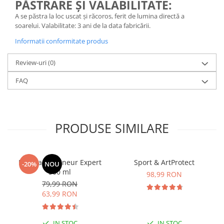
PĂSTRARE ȘI VALABILITATE:
A se păstra la loc uscat și răcoros, ferit de lumina directă a
soarelui. Valabilitate: 3 ani de la data fabricării.
Informatii conformitate produs
Review-uri
(0)
FAQ
PRODUSE SIMILARE
Manhaē Draineur Expert
Sport & ArtProtect
-20%
NOU
500 ml
98,99 RON
79,99 RON
63,99 RON
IN STOC
IN STOC