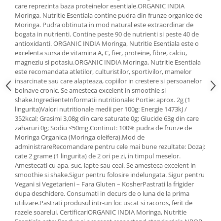
care reprezinta baza proteinelor esentiale.ORGANIC INDIA
Mary & May
Seleniu
Moringa, Nutritie Esentiala contine pudra din frunze organice de
Moringa. Pudra obtinuta in mod natural este extraordinar de
COSRX
Seminte de in
bogata in nutrienti. Contine peste 90 de nutrienti si peste 40 de
BIODANCE
antioxidanti. ORGANIC INDIA Moringa, Nutritie Esentiala este o
Silimarina
OOTD
excelenta sursa de vitamina A, C, fier, proteine, fibre, calciu,
Spirulina
magneziu si potasiu.ORGANIC INDIA Moringa, Nutritie Esentiala
Cettua
este recomandata atletilor, culturistilor, sportivilor, mamelor
Ulei de cocos
Haruharu Wonder
insarcinate sau care alapteaza, copiilor in crestere si persoanelor
Medicube
bolnave cronic. Se amesteca excelent in smoothie si
Ulei de peste
shake.IngredienteInformatii nutritionale: Portie: aprox. 2g (1
ARIUL
Ulei MCT
lingurita)Valori nutritionale medii per 100g: Energie 1473kJ /
Dr. Althea
352kcal; Grasimi 3,08g din care saturate 0g; Glucide 63g din care
Vitamina A
DELLA BORN
zaharuri 0g; Sodiu <50mg.Continut: 100% pudra de frunze de
Vitamina B
Moringa Organica (Moringa oleifera).Mod de
administrareRecomandare pentru cele mai bune rezultate: Dozaj:
Vitamina C
cate 2 grame (1 lingurita) de 2 ori pe zi, in timpul meselor.
Amestecati cu apa, suc, lapte sau ceai. Se amesteca excelent in
Vitamina D
smoothie si shake.Sigur pentru folosire indelungata. Sigur pentru
Vitamina E
Vegani si Vegetarieni – Fara Gluten – KosherPastrati la frigider
dupa deschidere. Consumati in decurs de o luna de la prima
Vitamina K
utilizare.Pastrati produsul intr-un loc uscat si racoros, ferit de
razele soarelui. CertificariORGANIC INDIA Moringa, Nutritie
Zinc