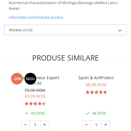
Nutritional characterization of Moringa (Moringa oleifera Lam.)
leaves
Informatii conformitate produs
Review-uri
(0)
PRODUSE SIMILARE
Manhaē Draineur Expert
Sport & ArtProtect
-20%
NOU
500 ml
98,99 RON
79,99 RON
63,99 RON
IN STOC
IN STOC