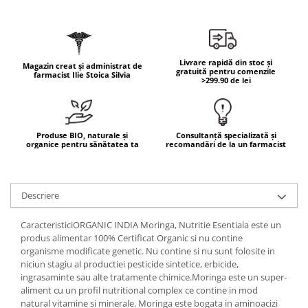
Geluri de duș
L-Carnitina
Scruburi
L-Glutamina
Protecție Solară
Lecitina
Livrare rapidă din stoc și
Creme SPF față
Magazin creat și administrat de
Maca
gratuită pentru comenzile
farmacist Ilie Stoica Silvia
>299.90 de lei
Creme SPF corp
Magneziu
Spray SPF
Miere de Manuka
Uleiuri bronzare
After Sun
MSM
Produse BIO, naturale și
Consultanță specializată și
organice pentru sănătatea ta
recomandări de la un farmacist
Acceleratoare bronz
Multivitamine
Igienă Personală
Omega
Deodorante
Descriere
Palmier pitic
Mâini și Unghii
Probiotice
CaracteristiciORGANIC INDIA Moringa, Nutritie Esentiala este un
Creme mâini
produs alimentar 100% Certificat Organic si nu contine
Proteine din zer (Whey Protein)
Tratamente unghii
organisme modificate genetic. Nu contine si nu sunt folosite in
Quercetin
niciun stagiu al productiei pesticide sintetice, erbicide,
Cosmetice coreene
ingrasaminte sau alte tratamente chimice.Moringa este un super-
Resveratrol
Beauty of Joseon
aliment cu un profil nutritional complex ce contine in mod
natural vitamine si minerale. Moringa este bogata in aminoacizi
Scortisoara
PETITFEE