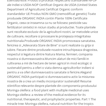
Esentiala este: Produs si procesat respectand standardele NPOP
Cătină
ale Indiei si USDA-NOP Certificat Organic de USDA (United States
Department of Agriculture) Certificat Organic conform
Chlorella
standardelor UE Produs NON GMO (nemodificat genetic) Toate
Colina
produsele ORGANIC INDIA contin Plante 100% Certificate
Organic, ceea ce inseamna ca nu se folosesc pesticide sau
Electroliti
fertilizatori sintetici in niciun stadiu al productiei. Toate plantele
sunt recoltate exclusiv de la agricultorii nostri, iar metodele unice
Produse Apicole
de cultivare, recoltare si procesare le protejeaza integritatea
Cacao
nutritionala.Produsele ORGANIC INDIA promoveaza sanatatea,
fericirea si „Adevarata Stare de Bine” si sunt realizate cu grija si
iubire. Fiecare dintre produsele noastre intruchipeaza dragostea,
respectul si legatura dintre Natura Mama, fermieri, compania
noastra si dumneavoastra.Muncim alaturi de mici familii in
cultivarea a mii de hectare de teren agricol in mod ecologic si
sustenabil pentru a oferi o viata demna agricultorilor indieni si
pentru a va oferi dumneavoastra sanatate si fericire.Alegand
ORGANIC INDIA participati si dumneavoastra activ la misiunea
noastra de a crea un mediu inconjurator sustenabil! Resurse
stiintifice relevante despre plantele din componenta produsului
Moringa oleifera: a food plant with multiple medicinal uses
Moringa oleifera: a review of the medical evidence for its
nutritional, therapeutic, and prophylactic properties. Part 1 The
miracle tree: Moringa oleifera, natural nutrition for the tropics