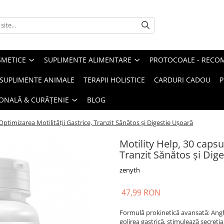
METICE
SUPLIMENTE ALIMENTARE
PROTOCOALE - RECO
I SUPLIMENTE ANIMALE
TERAPII HOLISTICE
CARDURI CADOU
P
SONALĂ & CURĂȚENIE
BLOG
Optimizarea Motilității Gastrice, Tranzit Sănătos și Digestie Ușoară
Motility Help, 30 capsu
Tranzit Sănătos și Dig
zenyth
47,99 RON
Formulă prokinetică avansată: Anghi
golirea gastrică, stimulează secreția 