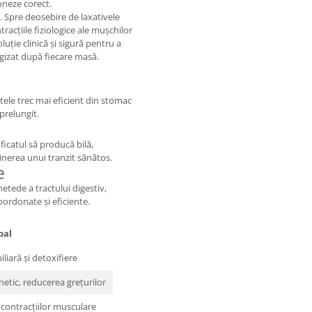
oneze corect.
. Spre deosebire de laxativele
racțiile fiziologice ale mușchilor
luție clinică și sigură pentru a
ergizat după fiecare masă.
tele trec mai eficient din stomac
prelungit.
icatul să producă bilă,
nerea unui tranzit sănătos.
e
etede a tractului digestiv,
oordonate și eficiente.
pal
iliară și detoxifiere
netic, reducerea grețurilor
 contracțiilor musculare