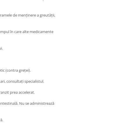
gramele de menținere a greutății,
 timpul în care alte medicamente
i.
ic (contra greței).
, consultați specialistul.
ranzit prea accelerat.
intestinală. Nu se administrează
ă.