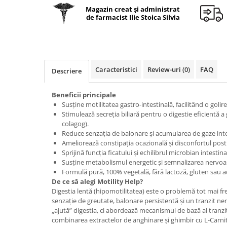
Geluri de duș
L-Carnitina
Magazin creat și administrat
de farmacist Ilie Stoica Silvia
Scruburi
L-Glutamina
Protecție Solară
Lecitina
Creme SPF față
Maca
Creme SPF corp
Magneziu
Caracteristici
Review-uri
(0)
FAQ
Descriere
Spray SPF
Miere de Manuka
Uleiuri bronzare
Beneficii principale
After Sun
MSM
Susține motilitatea gastro-intestinală, facilitând o golir
Acceleratoare bronz
Stimulează secreția biliară pentru o digestie eficientă a 
Multivitamine
colagog).
Igienă Personală
Omega
Reduce senzația de balonare și acumularea de gaze inte
Deodorante
Ameliorează constipația ocazională și disconfortul post
Palmier pitic
Sprijină funcția ficatului și echilibrul microbian intestina
Mâini și Unghii
Susține metabolismul energetic și semnalizarea nervoasă 
Probiotice
Creme mâini
Formulă pură, 100% vegetală, fără lactoză, gluten sau adi
Proteine din zer (Whey Protein)
De ce să alegi Motility Help?
Tratamente unghii
Digestia lentă (hipomotilitatea) este o problemă tot mai f
Quercetin
Cosmetice coreene
senzație de greutate, balonare persistentă și un tranzit ne
Resveratrol
„ajută” digestia, ci abordează mecanismul de bază al tranzitu
Beauty of Joseon
combinarea extractelor de anghinare și ghimbir cu L-Carnit
Scortisoara
PETITFEE