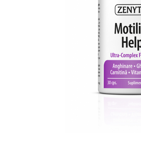
Oase & dinți
Îngrijirea Tenului
Colagen
Zinc Bisglicinat
Piele, păr & unghii
Creme de față
Creatina
Tranzit intestinal
Seruri
Crom
Creme cu SPF
Colesterol & tensiune
Demachiante
Curcumin (Turmeric)
Sănătatea copiilor
Geluri de curățare
Enzime
Performanta sportiva
Ape micelare
Fibre
Sanatate Orala
Tonere
Fier
Alergii
Măști pentru față
Garcinia
Exfoliante
Anti Intepaturi
Creme pentru ochi
Ghimbir
Balsam buze
Ginkgo biloba
Îngrijirea Corpului
Ginseng
Creme de corp
Glucozamina
Loțiuni
Glutation
Unturi de corp
L-Arginina
Uleiuri de corp