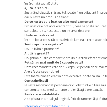
însărcinată sau alăptați.
Ajută la slăbire?
Susținând digestia și tranzitul, poate fi un adjuvant în pro
dar nu este un produs de slăbit.
De ce nu trebuie luat cu alte medicamente?
Prokineticele pot accelera tranzitul, ceea ce poate reduce
sunt absorbite. Respectați un interval de 2 ore.
Unde se păstrează?
Într-un loc uscat și răcoros, ferit de lumina directă a soarelu
Sunt capsulele vegetale?
Da, utilizăm hipromeloză.
Ajută la greață?
Da, ghimbirul din compoziție are un puternic efect antiemet
Pot să iau mai mult de 2 capsule pe zi?
Doza recomandată este de 1-2 capsule; pentru doze mai mari
Are efecte secundare?
Este foarte bine tolerat; în doze excesive, poate cauza un t
Contraindicații
Nu este recomandat persoanelor cu obstrucție biliară sau 
concomitent cu medicamente orale (lăsați 2 ore pauză).
Păstrare și valabilitate
A se păstra în ambalajul original, ferit de umezeală și căldur
Informatii conformitate produs