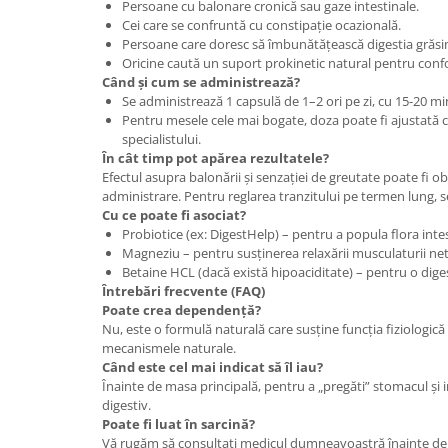
Persoane cu balonare cronică sau gaze intestinale.
Cei care se confruntă cu constipație ocazională.
Persoane care doresc să îmbunătățească digestia grăsim
Oricine caută un suport prokinetic natural pentru confor
Când și cum se administrează?
Se administrează 1 capsulă de 1–2 ori pe zi, cu 15-20 m
Pentru mesele cele mai bogate, doza poate fi ajustată
specialistului.
În cât timp pot apărea rezultatele?
Efectul asupra balonării și senzației de greutate poate fi o
administrare. Pentru reglarea tranzitului pe termen lung, 
Cu ce poate fi asociat?
Probiotice (ex: DigestHelp) – pentru a popula flora intes
Magneziu – pentru susținerea relaxării musculaturii ne
Betaine HCL (dacă există hipoaciditate) – pentru o dige
Întrebări frecvente (FAQ)
Poate crea dependență?
Nu, este o formulă naturală care susține funcția fiziologică 
mecanismele naturale.
Când este cel mai indicat să îl iau?
Înainte de masa principală, pentru a „pregăti” stomacul și 
digestiv.
Poate fi luat în sarcină?
Vă rugăm să consultați medicul dumneavoastră înainte de 