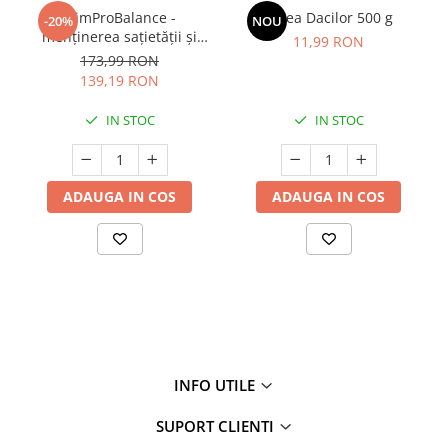
SlimProBalance -
Sarea Dacilor 500 g
-20%
NOU
menținerea sațietății și
11,99 RON
susținerea controlului
173,99 RON
greutății
139,19 RON
IN STOC
IN STOC
ADAUGA IN COS
ADAUGA IN COS
INFO UTILE
SUPORT CLIENTI