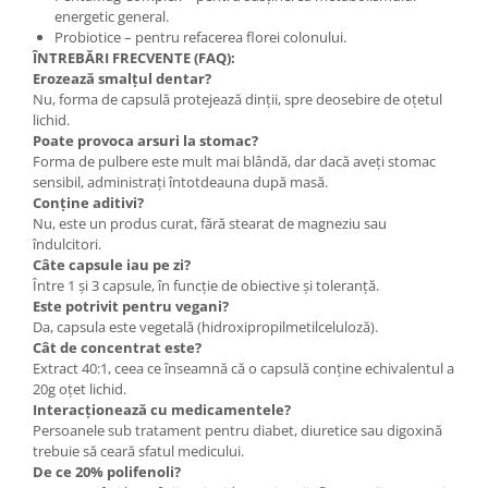
energetic general.
Probiotice – pentru refacerea florei colonului.
ÎNTREBĂRI FRECVENTE (FAQ):
Erozează smalțul dentar?
Nu, forma de capsulă protejează dinții, spre deosebire de oțetul
lichid.
Poate provoca arsuri la stomac?
Forma de pulbere este mult mai blândă, dar dacă aveți stomac
sensibil, administrați întotdeauna după masă.
Conține aditivi?
Nu, este un produs curat, fără stearat de magneziu sau
îndulcitori.
Câte capsule iau pe zi?
Între 1 și 3 capsule, în funcție de obiective și toleranță.
Este potrivit pentru vegani?
Da, capsula este vegetală (hidroxipropilmetilceluloză).
Cât de concentrat este?
Extract 40:1, ceea ce înseamnă că o capsulă conține echivalentul a
20g oțet lichid.
Interacționează cu medicamentele?
Persoanele sub tratament pentru diabet, diuretice sau digoxină
trebuie să ceară sfatul medicului.
De ce 20% polifenoli?