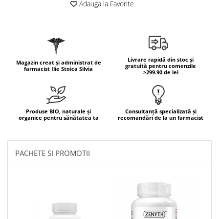
Adauga la Favorite
Mary & May
Seleniu
COSRX
Seminte de in
BIODANCE
Silimarina
OOTD
Spirulina
Livrare rapidă din stoc și
Magazin creat și administrat de
Cettua
gratuită pentru comenzile
farmacist Ilie Stoica Silvia
>299.90 de lei
Ulei de cocos
Haruharu Wonder
Medicube
Ulei de peste
ARIUL
Ulei MCT
Produse BIO, naturale și
Consultanță specializată și
Dr. Althea
organice pentru sănătatea ta
recomandări de la un farmacist
Vitamina A
DELLA BORN
Vitamina B
Vitamina C
PACHETE SI PROMOTII
Vitamina D
Vitamina E
Vitamina K
Zinc