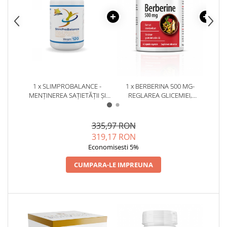
Cătină
Chlorella
Colina
Electroliti
Produse Apicole
Cacao
1 x SLIMPROBALANCE -
1 x BERBERINA 500 MG-
1 x O
MENȚINEREA SAȚIETĂȚII ȘI
REGLAREA GLICEMIEI,
SUSȚINEREA CONTROLULUI
COLESTEROLULUI SI
META
GREUTĂȚII
TRIGLICERIDELOR * 60 CPS
GL
335,97 RON
319,17 RON
Economisesti 5%
CUMPARA-LE IMPREUNA