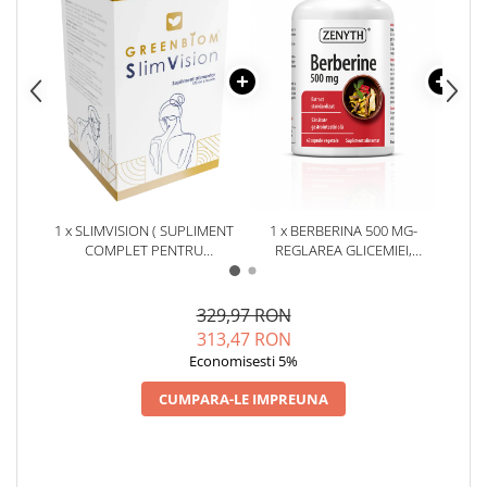
1 x SLIMVISION ( SUPLIMENT
1 x BERBERINA 500 MG-
1 x O
COMPLET PENTRU
REGLAREA GLICEMIEI,
SĂNĂTATEA DIGESTIVĂ SI
COLESTEROLULUI SI
META
CONTROLUL GREUTĂTII)*
TRIGLICERIDELOR * 60 CPS
GL
329,97 RON
313,47 RON
Economisesti 5%
CUMPARA-LE IMPREUNA