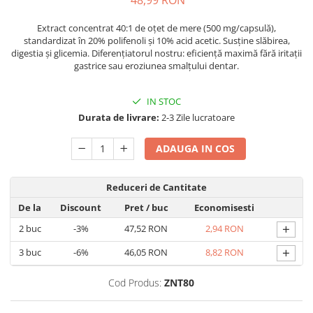
48,99 RON
Geluri de duș
L-Carnitina
Scruburi
Extract concentrat 40:1 de oțet de mere (500 mg/capsulă),
L-Glutamina
standardizat în 20% polifenoli și 10% acid acetic. Susține slăbirea,
Protecție Solară
Lecitina
digestia și glicemia. Diferențiatorul nostru: eficiență maximă fără iritații
Creme SPF față
gastrice sau eroziunea smalțului dentar.
Maca
Creme SPF corp
Magneziu
IN STOC
Spray SPF
Miere de Manuka
Durata de livrare:
2-3 Zile lucratoare
Uleiuri bronzare
After Sun
MSM
ADAUGA IN COS
Acceleratoare bronz
Multivitamine
Igienă Personală
Omega
Reduceri de Cantitate
Deodorante
Palmier pitic
De la
Discount
Pret
/ buc
Economisesti
Mâini și Unghii
Probiotice
+
2
buc
-3%
47,52 RON
2,94 RON
Creme mâini
Proteine din zer (Whey Protein)
+
3
buc
-6%
46,05 RON
8,82 RON
Tratamente unghii
Quercetin
Cosmetice coreene
Cod Produs:
ZNT80
Resveratrol
Beauty of Joseon
Scortisoara
PETITFEE