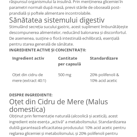
răspunsul organismului la insulină. Prin menținerea glicemiei în
parametri normali după masă, previi stările de oboseală post-
prandială și poftele alimentare incontrolabile.
Sănătatea sistemului digestiv
Stimulând secreția sucului gastric, acest supliment îmbunătățește
descompunerea alimentelor, reducând balonarea și disconfortul.
De asemenea, susține o floră intestinală echilibrată, esențială
pentru starea generală de sănătate.
INGREDIENTE ACTIVE ȘI CONCENTRAȚII:
Ingredient activ
Cantitate
Standardizare
per capsulă
Oțet din cidru de
500 mg
20% polifenoli &
mere (extract 40:1)
10% acid acetic
DESPRE INGREDIENTE:
Oțet din Cidru de Mere (Malus
domestica)
Obținut prin fermentație naturală (alcoolică și acetică), acest
ingredient este esența „activă” a metabolismului. Standardizarea
dublă garantează eficacitatea produsului: 10% acid acetic pentru
reglarea glicemiei și metabolismului, și 20% polifenoli pentru