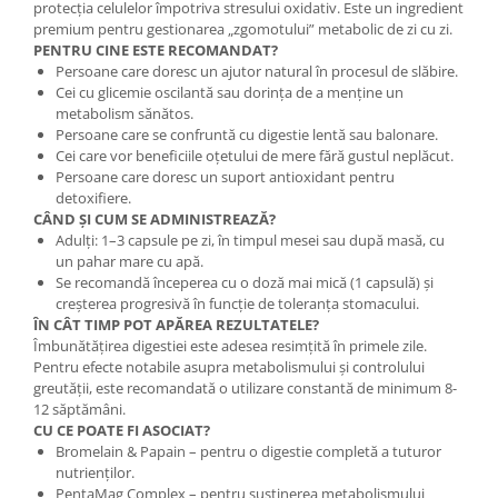
protecția celulelor împotriva stresului oxidativ. Este un ingredient
premium pentru gestionarea „zgomotului” metabolic de zi cu zi.
PENTRU CINE ESTE RECOMANDAT?
Persoane care doresc un ajutor natural în procesul de slăbire.
Cei cu glicemie oscilantă sau dorința de a menține un
metabolism sănătos.
Persoane care se confruntă cu digestie lentă sau balonare.
Cei care vor beneficiile oțetului de mere fără gustul neplăcut.
Persoane care doresc un suport antioxidant pentru
detoxifiere.
CÂND ȘI CUM SE ADMINISTREAZĂ?
Adulți: 1–3 capsule pe zi, în timpul mesei sau după masă, cu
un pahar mare cu apă.
Se recomandă începerea cu o doză mai mică (1 capsulă) și
creșterea progresivă în funcție de toleranța stomacului.
ÎN CÂT TIMP POT APĂREA REZULTATELE?
Îmbunătățirea digestiei este adesea resimțită în primele zile.
Pentru efecte notabile asupra metabolismului și controlului
greutății, este recomandată o utilizare constantă de minimum 8-
12 săptămâni.
CU CE POATE FI ASOCIAT?
Bromelain & Papain – pentru o digestie completă a tuturor
nutrienților.
PentaMag Complex – pentru susținerea metabolismului