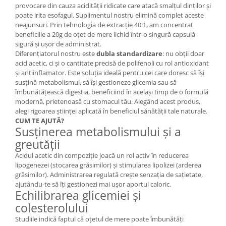
provocare din cauza acidității ridicate care atacă smalțul dinților și
poate irita esofagul. Suplimentul nostru elimină complet aceste
neajunsuri. Prin tehnologia de extracție 40:1, am concentrat
beneficiile a 20g de oțet de mere lichid într-o singură capsulă
sigură și ușor de administrat.
Diferențiatorul nostru este
dubla standardizare
: nu obții doar
acid acetic, ci și o cantitate precisă de polifenoli cu rol antioxidant
și antiinflamator. Este soluția ideală pentru cei care doresc să își
susțină metabolismul, să își gestioneze glicemia sau să
îmbunătățească digestia, beneficiind în același timp de o formulă
modernă, prietenoasă cu stomacul tău. Alegând acest produs,
alegi rigoarea științei aplicată în beneficiul sănătății tale naturale.
CUM TE AJUTĂ?
Susținerea metabolismului și a
greutății
Acidul acetic din compoziție joacă un rol activ în reducerea
lipogenezei (stocarea grăsimilor) și stimularea lipolizei (arderea
grăsimilor). Administrarea regulată crește senzația de sațietate,
ajutându-te să îți gestionezi mai ușor aportul caloric.
Echilibrarea glicemiei și
colesterolului
Studiile indică faptul că oțetul de mere poate îmbunătăți