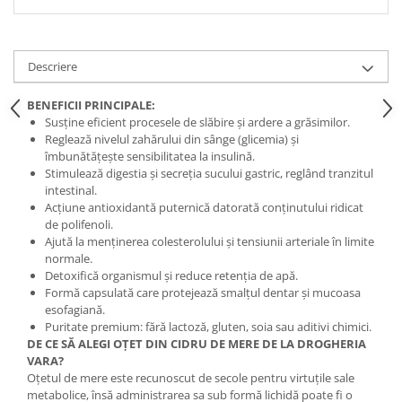
Descriere
BENEFICII PRINCIPALE:
Susține eficient procesele de slăbire și ardere a grăsimilor.
Reglează nivelul zahărului din sânge (glicemia) și
îmbunătățește sensibilitatea la insulină.
Stimulează digestia și secreția sucului gastric, reglând tranzitul
intestinal.
Acțiune antioxidantă puternică datorată conținutului ridicat
de polifenoli.
Ajută la menținerea colesterolului și tensiunii arteriale în limite
normale.
Detoxifică organismul și reduce retenția de apă.
Formă capsulată care protejează smalțul dentar și mucoasa
esofagiană.
Puritate premium: fără lactoză, gluten, soia sau aditivi chimici.
DE CE SĂ ALEGI OȚET DIN CIDRU DE MERE DE LA DROGHERIA
VARA?
Oțetul de mere este recunoscut de secole pentru virtuțile sale
metabolice, însă administrarea sa sub formă lichidă poate fi o