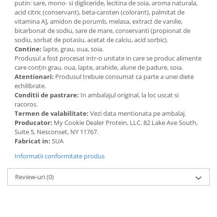
putin: sare, mono- si digliceride, lecitina de soia, aroma naturala,
acid citric (conservant), beta-caroten (colorant), palmitat de
vitamina A], amidon de porumb, melasa, extract de vanilie,
bicarbonat de sodiu, sare de mare, conservanti (propionat de
sodiu, sorbat de potasiu, acetat de calciu, acid sorbic).
Contine:
lapte, grau, oua, soia.
Produsul a fost procesat intr-o unitate in care se produc alimente
care conțin grau, oua, lapte, arahide, alune de padure, soia.
Atentionari:
Produsul trebuie consumat ca parte a unei diete
echilibrate.
Conditii de pastrare:
In ambalajul original, la loc uscat si
racoros.
Termen de valabilitate:
Vezi data mentionata pe ambalaj.
Producator:
My Cookie Dealer Protein, LLC. 82 Lake Ave South,
Suite 5, Nesconset, NY 11767.
Fabricat in:
SUA
Informatii conformitate produs
Review-uri
(0)