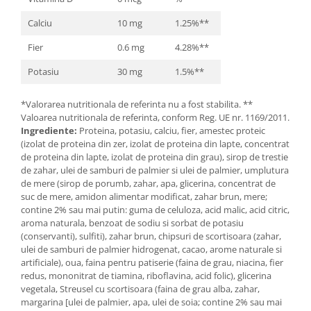
Calciu
10 mg
1.25%**
Fier
0.6 mg
4.28%**
Potasiu
30 mg
1.5%**
*Valorarea nutritionala de referinta nu a fost stabilita. **
Valoarea nutritionala de referinta, conform Reg. UE nr. 1169/2011.
Ingrediente:
Proteina, potasiu, calciu, fier, amestec proteic
(izolat de proteina din zer, izolat de proteina din lapte, concentrat
de proteina din lapte, izolat de proteina din grau), sirop de trestie
de zahar, ulei de samburi de palmier si ulei de palmier, umplutura
de mere (sirop de porumb, zahar, apa, glicerina, concentrat de
suc de mere, amidon alimentar modificat, zahar brun, mere;
contine 2% sau mai putin: guma de celuloza, acid malic, acid citric,
aroma naturala, benzoat de sodiu si sorbat de potasiu
(conservanti), sulfiti), zahar brun, chipsuri de scortisoara (zahar,
ulei de samburi de palmier hidrogenat, cacao, arome naturale si
artificiale), oua, faina pentru patiserie (faina de grau, niacina, fier
redus, mononitrat de tiamina, riboflavina, acid folic), glicerina
vegetala, Streusel cu scortisoara (faina de grau alba, zahar,
margarina [ulei de palmier, apa, ulei de soia; contine 2% sau mai