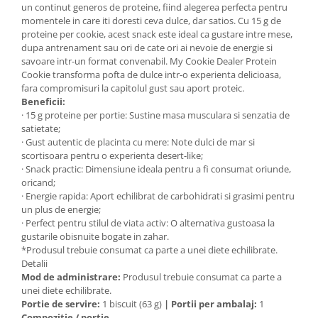
un continut generos de proteine, fiind alegerea perfecta pentru
Mary & May
Seleniu
momentele in care iti doresti ceva dulce, dar satios. Cu 15 g de
proteine per cookie, acest snack este ideal ca gustare intre mese,
COSRX
Seminte de in
dupa antrenament sau ori de cate ori ai nevoie de energie si
BIODANCE
savoare intr-un format convenabil. My Cookie Dealer Protein
Silimarina
OOTD
Cookie transforma pofta de dulce intr-o experienta delicioasa,
Spirulina
fara compromisuri la capitolul gust sau aport proteic.
Cettua
Beneficii:
Ulei de cocos
Haruharu Wonder
· 15 g proteine per portie: Sustine masa musculara si senzatia de
Medicube
satietate;
Ulei de peste
· Gust autentic de placinta cu mere: Note dulci de mar si
ARIUL
Ulei MCT
scortisoara pentru o experienta desert-like;
Dr. Althea
· Snack practic: Dimensiune ideala pentru a fi consumat oriunde,
Vitamina A
oricand;
DELLA BORN
· Energie rapida: Aport echilibrat de carbohidrati si grasimi pentru
Vitamina B
un plus de energie;
Vitamina C
· Perfect pentru stilul de viata activ: O alternativa gustoasa la
gustarile obisnuite bogate in zahar.
Vitamina D
*Produsul trebuie consumat ca parte a unei diete echilibrate.
Vitamina E
Detalii
Mod de administrare:
Produsul trebuie consumat ca parte a
Vitamina K
unei diete echilibrate.
Portie de servire:
1 biscuit (63 g)
|
Portii per ambalaj:
1
Zinc
Compozitie / portie