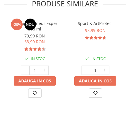
PRODUSE SIMILARE
Manhaē Draineur Expert
Sport & ArtProtect
-20%
NOU
500 ml
98,99 RON
79,99 RON
63,99 RON
IN STOC
IN STOC
ADAUGA IN COS
ADAUGA IN COS