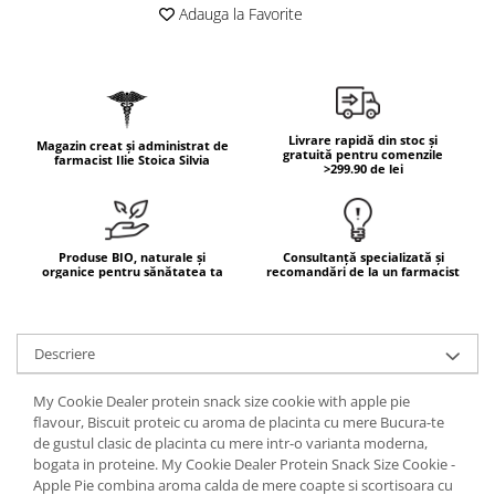
Geluri de duș
L-Carnitina
Adauga la Favorite
Scruburi
L-Glutamina
Protecție Solară
Lecitina
Creme SPF față
Maca
Creme SPF corp
Livrare rapidă din stoc și
Magazin creat și administrat de
Magneziu
gratuită pentru comenzile
Spray SPF
farmacist Ilie Stoica Silvia
>299.90 de lei
Miere de Manuka
Uleiuri bronzare
After Sun
MSM
Acceleratoare bronz
Multivitamine
Produse BIO, naturale și
Consultanță specializată și
organice pentru sănătatea ta
recomandări de la un farmacist
Igienă Personală
Omega
Deodorante
Palmier pitic
Mâini și Unghii
Descriere
Probiotice
Creme mâini
Proteine din zer (Whey Protein)
My Cookie Dealer protein snack size cookie with apple pie
Tratamente unghii
flavour, Biscuit proteic cu aroma de placinta cu mere Bucura-te
Quercetin
Cosmetice coreene
de gustul clasic de placinta cu mere intr-o varianta moderna,
Resveratrol
bogata in proteine. My Cookie Dealer Protein Snack Size Cookie -
Beauty of Joseon
Apple Pie combina aroma calda de mere coapte si scortisoara cu
Scortisoara
PETITFEE