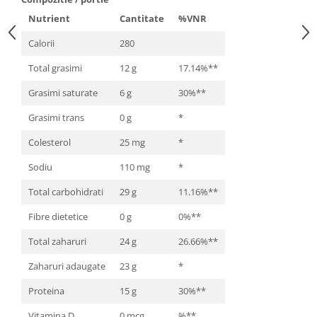
Cătină
Nutrient
Cantitate
%VNR
Chlorella
Calorii
280
Colina
Total grasimi
12 g
17.14%**
Electroliti
Grasimi saturate
6 g
30%**
Produse Apicole
Grasimi trans
0 g
*
Cacao
Colesterol
25 mg
*
Sodiu
110 mg
*
Total carbohidrati
29 g
11.16%**
Fibre dietetice
0 g
0%**
Total zaharuri
24 g
26.66%**
Zaharuri adaugate
23 g
*
Proteina
15 g
30%**
Vitamina D
0 mcg
%**