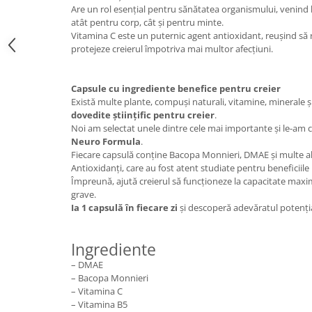
Are un rol esențial pentru sănătatea organismului, venind 
Cătină
atât pentru corp, cât și pentru minte.
Chlorella
Vitamina C este un puternic agent antioxidant, reușind să
protejeze creierul împotriva mai multor afecțiuni.
Colina
Electroliti
Capsule cu ingrediente benefice pentru creier
Produse Apicole
Există multe plante, compuși naturali, vitamine, minerale ș
dovedite științific pentru creier
.
Cacao
Noi am selectat unele dintre cele mai importante și le-am 
Neuro Formula
.
Fiecare capsulă conține Bacopa Monnieri, DMAE și multe al
Antioxidanți, care au fost atent studiate pentru beneficiile l
Împreună, ajută creierul să funcționeze la capacitate maxim
grave.
Ia 1 capsulă în fiecare zi
și descoperă adevăratul potențial
Ingrediente
– DMAE
– Bacopa Monnieri
– Vitamina C
– Vitamina B5