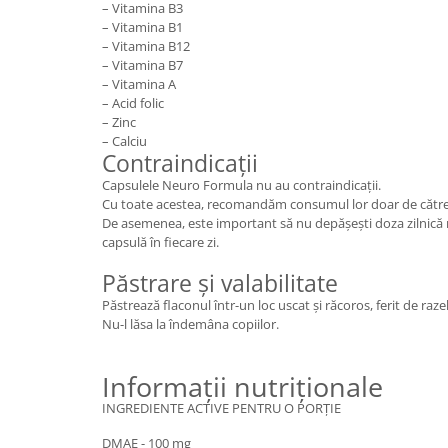
– Vitamina B3
– Vitamina B1
– Vitamina B12
– Vitamina B7
– Vitamina A
– Acid folic
– Zinc
– Calciu
Contraindicații
Capsulele Neuro Formula nu au contraindicații.
Cu toate acestea, recomandăm consumul lor doar de către 
De asemenea, este important să nu depășești doza zilnică 
capsulă în fiecare zi.
Păstrare și valabilitate
Păstrează flaconul într-un loc uscat și răcoros, ferit de raze
Nu-l lăsa la îndemâna copiilor.
Informații nutriționale
INGREDIENTE ACTIVE PENTRU O PORȚIE
DMAE - 100 mg