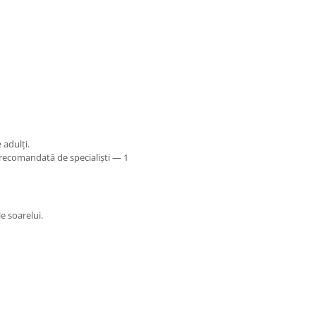
adulți.
recomandată de specialiști — 1
le soarelui.