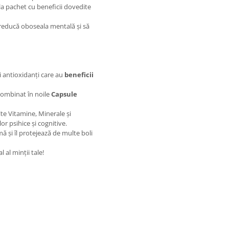
la pachet cu beneficii dovedite
 reducă oboseala mentală și să
i antioxidanți care au
beneficii
combinat în noile
Capsule
te Vitamine, Minerale și
or psihice și cognitive.
ă și îl protejează de multe boli
 al minții tale!