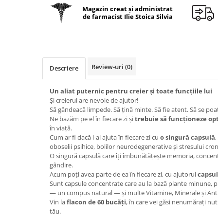
Geluri de duș
L-Carnitina
Magazin creat și administrat
de farmacist Ilie Stoica Silvia
Scruburi
L-Glutamina
Protecție Solară
Lecitina
Creme SPF față
Maca
Creme SPF corp
Magneziu
Review-uri
(0)
Descriere
Spray SPF
Miere de Manuka
Uleiuri bronzare
Un aliat puternic pentru creier și toate funcțiile lui
After Sun
MSM
Și creierul are nevoie de ajutor!
Acceleratoare bronz
Să gândeacă limpede. Să țină minte. Să fie atent. Să se poa
Multivitamine
Ne bazăm pe el în fiecare zi și
trebuie să funcționeze op
Igienă Personală
Omega
în viață.
Deodorante
Cum ar fi dacă l-ai ajuta în fiecare zi cu
o singură capsulă
,
Palmier pitic
oboselii psihice, bolilor neurodegenerative și stresului cron
Mâini și Unghii
O singură capsulă care îți îmbunătățește memoria, concentr
Probiotice
Creme mâini
gândire.
Proteine din zer (Whey Protein)
Acum poți avea parte de ea în fiecare zi, cu ajutorul
capsu
Tratamente unghii
Sunt capsule concentrate care au la bază plante minune
Quercetin
Cosmetice coreene
— un compus natural — și multe Vitamine, Minerale și Anti
Resveratrol
Vin la
flacon de 60 bucăți
, în care vei găsi nenumărați nut
Beauty of Joseon
tău.
Scortisoara
PETITFEE