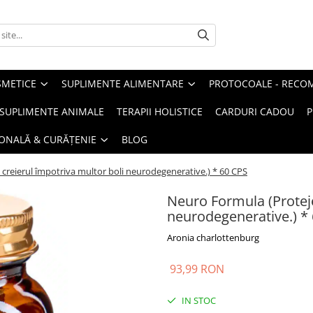
METICE
SUPLIMENTE ALIMENTARE
PROTOCOALE - RECO
I SUPLIMENTE ANIMALE
TERAPII HOLISTICE
CARDURI CADOU
P
SONALĂ & CURĂȚENIE
BLOG
creierul împotriva multor boli neurodegenerative.) * 60 CPS
Neuro Formula (Proteje
neurodegenerative.) *
Aronia charlottenburg
93,99 RON
IN STOC