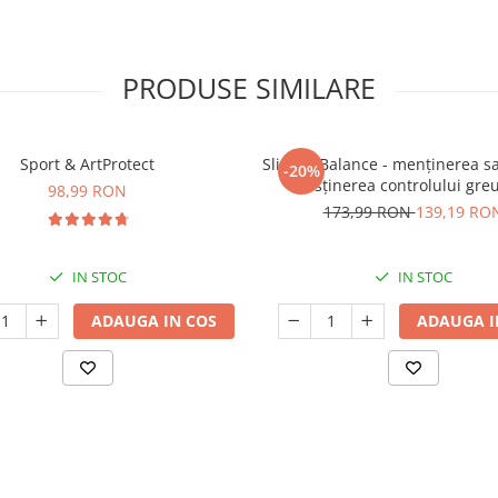
PRODUSE SIMILARE
Sport & ArtProtect
SlimProBalance - menținerea sați
-20%
susținerea controlului greu
98,99 RON
173,99 RON
139,19 RO
IN STOC
IN STOC
ADAUGA IN COS
ADAUGA I