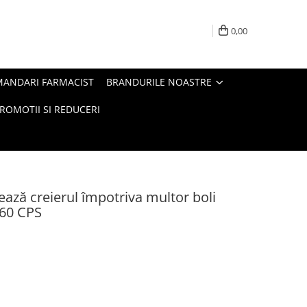
0,00
MANDARI FARMACIST
BRANDURILE NOASTRE
ROMOTII SI REDUCERI
ază creierul împotriva multor boli
 60 CPS