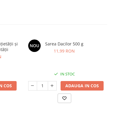
etății și
Sarea Dacilor 500 g
Kids Omeg
NOU
NOU
tății
11,99 RON
N
IN STOC
N COS
ADAUGA IN COS