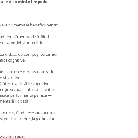
ură-te de
o minte limpede,
e are numeroase beneficii pentru
dițională ayurvedică, fiind
i, atenției și puterii de
ază o clasă de compuși puternici
icii cognitive.
, care este produs natural în
 și sardine.
țește abilitățile cognitive,
nție și capacitatea de învățare.
ățească performanța psihică —
 mentală ridicată.
amine B, fiind necesară pentru
 și pentru producția globulelor
lubilă în apă.