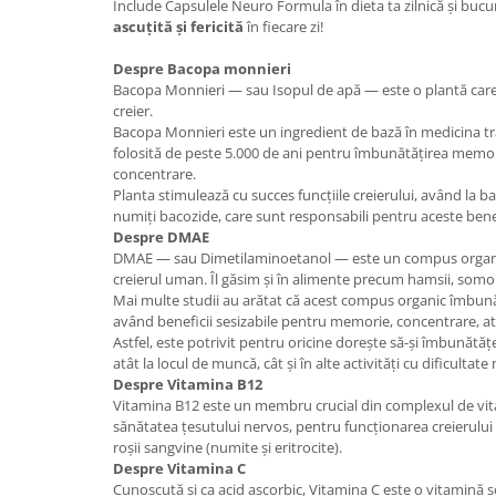
Include Capsulele Neuro Formula în dieta ta zilnică și buc
ascuțită și fericită
în fiecare zi!
Mary & May
Seleniu
COSRX
Seminte de in
Despre Bacopa monnieri
BIODANCE
Bacopa Monnieri — sau Isopul de apă — este o plantă car
Silimarina
creier.
OOTD
Bacopa Monnieri este un ingredient de bază în medicina tra
Spirulina
Cettua
folosită de peste 5.000 de ani pentru îmbunătățirea memorie
Ulei de cocos
Haruharu Wonder
concentrare.
Planta stimulează cu succes funcțiile creierului, având la b
Medicube
Ulei de peste
numiți bacozide, care sunt responsabili pentru aceste benef
ARIUL
Despre DMAE
Ulei MCT
Dr. Althea
DMAE — sau Dimetilaminoetanol — este un compus organic
Vitamina A
creierul uman. Îl găsim și în alimente precum hamsii, somon
DELLA BORN
Mai multe studii au arătat că acest compus organic îmbunătă
Vitamina B
având beneficii sesizabile pentru memorie, concentrare, ate
Vitamina C
Astfel, este potrivit pentru oricine dorește să-și îmbunăt
atât la locul de muncă, cât și în alte activități cu dificultate
Vitamina D
Despre Vitamina B12
Vitamina B12 este un membru crucial din complexul de vit
Vitamina E
sănătatea țesutului nervos, pentru funcționarea creierului
Vitamina K
roșii sangvine (numite și eritrocite).
Despre Vitamina C
Zinc
Cunoscută și ca acid ascorbic, Vitamina C este o vitamină so