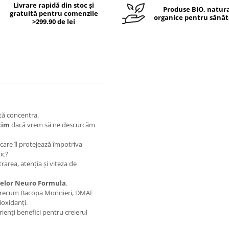
Livrare rapidă din stoc și
Produse BIO, natura
gratuită pentru comenzile
organice pentru sănăt
>299.90 de lei
tă concentra.
tim
dacă vrem să ne descurcăm
 care îl protejează împotriva
ic?
area, atenția și viteza de
lelor Neuro Formula
.
, precum Bacopa Monnieri, DMAE
oxidanți.
rienți benefici pentru creierul