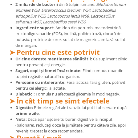
2 miliarde de bacterii
din 6 tulpini umane:
Bifidobacterium
animalis W53, Enterococcus faecium W54, Lactobacillus
acidophilus W55, Lactococcus lactis W58, Lactobacillus
salivarius W57, Lactobacillus casei W56.
Ingrediente suport:
Amidon din porumb, maltodextrină,
fructooligozaharide (FOS), inulină, polidextroză, clorură de
potasiu, proteine de orez, sulfat de magneziu, amilază, sulfat
de mangan.
➤ Pentru cine este potrivit
Oricine dorește menținerea sănătății:
Ca supliment zilnic
pentru prevenție și energie.
Sugari, copii și femei însărcinate:
Fiind compus doar din
tulpini regăsite natural în organism.
Persoane cu intoleranțe:
Fără lactoză, fără gluten, potrivit
pentru cei alergici la lactate.
Diabetici:
Formula nu afectează glicemia în mod negativ.
➤ În cât timp se simt efectele
Digestie:
Primele reglări ale tranzitului pot fi observate după
primele zile
.
Notă:
Dacă apar ușoare tulburări digestive la început
(balonare), reduceți doza la jumătate pentru câteva zile, apoi
reveniți treptat la doza recomandată.
➤ Durată / cură