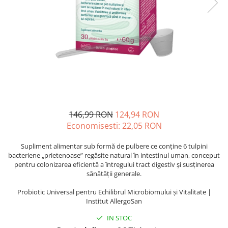
Oase & dinți
Îngrijirea Tenului
Colagen
Zinc Bisglicinat
Piele, păr & unghii
Creme de față
Creatina
Tranzit intestinal
Seruri
Crom
Creme cu SPF
Colesterol & tensiune
Demachiante
Curcumin (Turmeric)
Sănătatea copiilor
Geluri de curățare
Enzime
Performanta sportiva
Ape micelare
Fibre
Sanatate Orala
Tonere
Fier
Alergii
Măști pentru față
146,99 RON
124,94 RON
Garcinia
Economisesti:
22,05
RON
Exfoliante
Anti Intepaturi
Creme pentru ochi
Ghimbir
Supliment alimentar sub formă de pulbere ce conține 6 tulpini
Balsam buze
Ginkgo biloba
bacteriene „prietenoase” regăsite natural în intestinul uman, conceput
pentru colonizarea eficientă a întregului tract digestiv și susținerea
Îngrijirea Corpului
Ginseng
sănătății generale.
Creme de corp
Glucozamina
Probiotic Universal pentru Echilibrul Microbiomului și Vitalitate |
Loțiuni
Institut AllergoSan
Glutation
Unturi de corp
IN STOC
L-Arginina
Uleiuri de corp