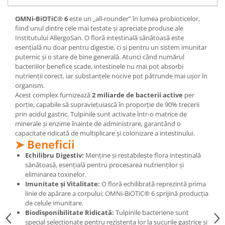
Mary & May
Seleniu
OMNi-BiOTiC® 6
este un „all-rounder” în lumea probioticelor,
COSRX
fiind unul dintre cele mai testate și apreciate produse ale
Seminte de in
Institutului AllergoSan. O floră intestinală sănătoasă este
BIODANCE
Silimarina
esențială nu doar pentru digestie, ci și pentru un sistem imunitar
OOTD
puternic și o stare de bine generală. Atunci când numărul
Spirulina
Cettua
bacteriilor benefice scade, intestinele nu mai pot absorbi
nutrienții corect, iar substanțele nocive pot pătrunde mai ușor în
Ulei de cocos
Haruharu Wonder
organism.
Medicube
Ulei de peste
Acest complex furnizează
2 miliarde de bacterii active
per
ARIUL
porție, capabile să supraviețuiască în proporție de 90% trecerii
Ulei MCT
prin acidul gastric. Tulpinile sunt activate într-o matrice de
Dr. Althea
Vitamina A
minerale și enzime înainte de administrare, garantând o
DELLA BORN
capacitate ridicată de multiplicare și colonizare a intestinului.
Vitamina B
➤ Beneficii
Vitamina C
Echilibru Digestiv:
Menține și restabilește flora intestinală
sănătoasă, esențială pentru procesarea nutrienților și
Vitamina D
eliminarea toxinelor.
Imunitate și Vitalitate:
O floră echilibrată reprezintă prima
Vitamina E
linie de apărare a corpului; OMNi-BiOTiC® 6 sprijină producția
Vitamina K
de celule imunitare.
Biodisponibilitate Ridicată:
Tulpinile bacteriene sunt
Zinc
special selecționate pentru rezistența lor la sucurile gastrice și