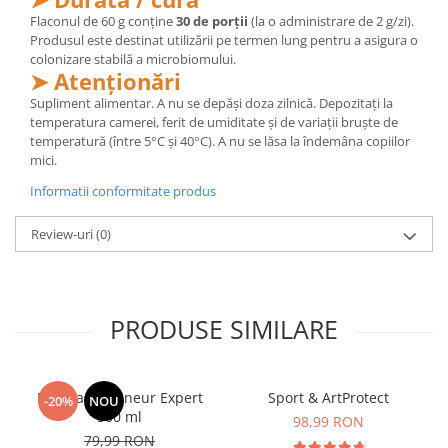
Flaconul de 60 g conține
30 de porții
(la o administrare de 2 g/zi).
Produsul este destinat utilizării pe termen lung pentru a asigura o
colonizare stabilă a microbiomului.
➤ Atenționări
Supliment alimentar. A nu se depăși doza zilnică. Depozitați la
temperatura camerei, ferit de umiditate și de variații bruște de
temperatură (între 5°C și 40°C). A nu se lăsa la îndemâna copiilor
mici.
Informatii conformitate produs
Review-uri
(0)
PRODUSE SIMILARE
Manhaē Draineur Expert
Sport & ArtProtect
-20%
NOU
500 ml
98,99 RON
79,99 RON