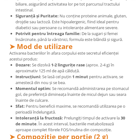
biliare, asigurând activitatea lor pe tot parcursul tractului
Cătină
intestinal.
Chlorella
Siguranță și Puritate:
Nu conține proteine animale, gluten,
drojdie sau lactoză. Este hipoalergenic, fiind ideal pentru
Colina
diabetici sau persoane cu intoleranțe alimentare severe.
Electroliti
Potrivit pentru întreaga familie:
De la sugari și femei
însărcinate, până la vârstnici, formula este blândă și sigură.
Produse Apicole
➤ Mod de utilizare
Cacao
Activarea bacteriilor în afara corpului este secretul eficienței
acestui produs:
Dozare:
Se dizolvă
1-2 lingurițe rase
(aprox. 2-4 g) în
aproximativ 125 ml de apă călduță.
Instrucțiuni:
Se lasă cel puțin
1 minut
pentru activare, se
amestecă din nou și se bea.
Momentul optim:
Se recomandă administrarea pe stomacul
gol, de preferință dimineața înainte de micul dejun sau seara
înainte de culcare.
Sfat:
Pentru beneficii maxime, se recomandă utilizarea pe o
perioadă îndelungată.
Intoleranță la fructoză:
Prelungiți timpul de activare la
30
de minute
. În acest interval, bacteriile metabolizează
aproape complet fibrele FOS/Inulina din compoziție.
➤ Compoziție per porție (2 g)