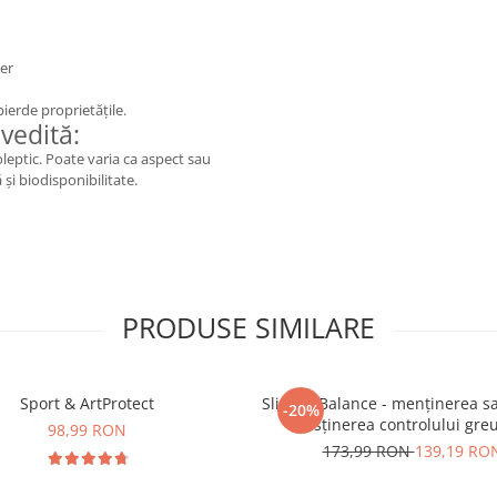
der
pierde proprietățile.
vedită:
eptic. Poate varia ca aspect sau
 și biodisponibilitate.
PRODUSE SIMILARE
Sport & ArtProtect
SlimProBalance - menținerea sați
-20%
susținerea controlului greu
98,99 RON
173,99 RON
139,19 RO