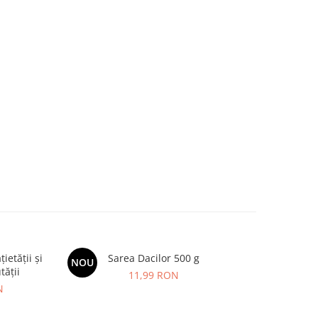
etății și
Sarea Dacilor 500 g
Kids Omeg
NOU
NOU
tății
11,99 RON
N