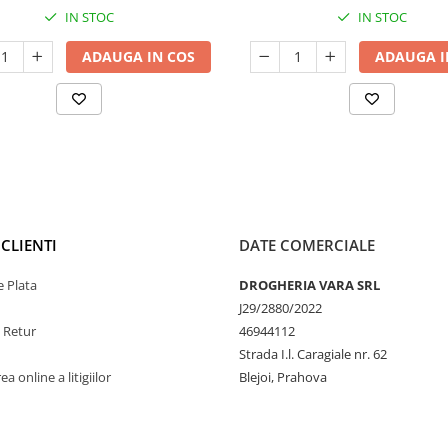
IN STOC
IN STOC
ADAUGA IN COS
ADAUGA I
CLIENTI
DATE COMERCIALE
 Plata
DROGHERIA VARA SRL
J29/2880/2022
e Retur
46944112
Strada I.l. Caragiale nr. 62
a online a litigiilor
Blejoi, Prahova