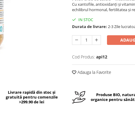
Cu xantofile, antioxidanți și vitami
echilibrul hormonal, fertilitatea și
IN STOC
Durata de livrare:
2-3 Zile lucrato
ADAUG
Cod Produs:
api12
Adauga la Favorite
Livrare rapidă din stoc și
Produse BIO, natura
gratuită pentru comenzile
organice pentru sănăt
>299.90 de lei