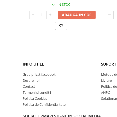
Cătină
IN STOC
Chlorella
ADAUGA IN COS
Colina
Electroliti
Produse Apicole
Cacao
INFO UTILE
SUPORT 
Grup privat facebook
Metode de
Despre noi
Livrare
Contact
Politica d
Termeni si conditii
ANPC
Politica Cookies
Solutionare
Politica de Confidentialitate
SOCIAL
URMARESTE-NE IN SOCIAL MEDIA