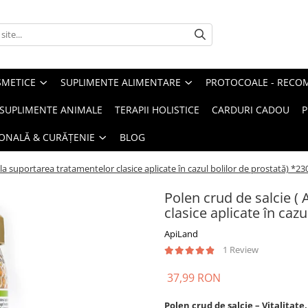
METICE
SUPLIMENTE ALIMENTARE
PROTOCOALE - RECO
I SUPLIMENTE ANIMALE
TERAPII HOLISTICE
CARDURI CADOU
P
SONALĂ & CURĂȚENIE
BLOG
 la suportarea tratamentelor clasice aplicate în cazul bolilor de prostată) *23
Polen crud de salcie (
clasice aplicate în cazu
ApiLand
1 Review
37,99 RON
Polen crud de salcie – Vitalitate