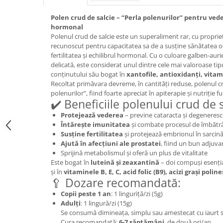
Geluri de duș
L-Carnitina
Polen crud de salcie – “Perla polenurilor” pentru vede
Scruburi
L-Glutamina
hormonal
Protecție Solară
Polenul crud de salcie este un superaliment rar, cu proprie
Lecitina
recunoscut pentru capacitatea sa de a susține sănătatea oc
Creme SPF față
Maca
fertilitatea și echilibrul hormonal. Cu o culoare galben-aur
Creme SPF corp
delicată, este considerat unul dintre cele mai valoroase tip
Magneziu
Spray SPF
conținutului său bogat în
xantofile, antioxidanți, vitami
Miere de Manuka
Recoltat primăvara devreme, în cantități reduse, polenul cr
Uleiuri bronzare
polenurilor”, fiind foarte apreciat în apiterapie și nutriție f
After Sun
MSM
✔️ Beneficiile polenului crud de s
Acceleratoare bronz
Multivitamine
Protejează vederea
– previne cataracta și degeneres
Igienă Personală
Întărește imunitatea
și combate procesul de îmbătr
Omega
Susține fertilitatea
și protejează embrionul în sarcin
Deodorante
Ajută în afecțiuni ale prostatei
, fiind un bun adjuva
Palmier pitic
Mâini și Unghii
Sprijină metabolismul și oferă un plus de vitalitate
Probiotice
Este bogat în
luteină și zeaxantină
– doi compuși esenția
Creme mâini
și în
vitaminele B, E, C, acid folic (B9), acizi grași poli
Proteine din zer (Whey Protein)
🥄 Dozare recomandată:
Tratamente unghii
Quercetin
Copii peste 1 an
: 1 linguriță/zi (5g)
Cosmetice coreene
Adulți
: 1 lingură/zi (15g)
Resveratrol
Beauty of Joseon
Se consumă dimineața, simplu sau amestecat cu iaurt s
Scortisoara
Cura recomandată:
6-7 săptămâni
, de două ori/an.
PETITFEE