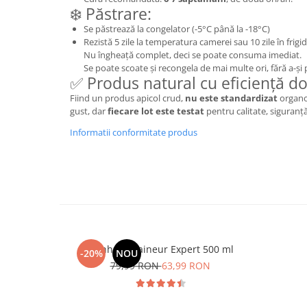
❄️ Păstrare:
Mary & May
Seleniu
Se păstrează la congelator (-5°C până la -18°C)
COSRX
Seminte de in
Rezistă 5 zile la temperatura camerei sau 10 zile în frigi
BIODANCE
Nu îngheață complet, deci se poate consuma imediat.
Silimarina
Se poate scoate și recongela de mai multe ori, fără a-și 
OOTD
✅ Produs natural cu eficiență do
Spirulina
Cettua
Fiind un produs apicol crud,
nu este standardizat
organol
Ulei de cocos
Haruharu Wonder
gust, dar
fiecare lot este testat
pentru calitate, siguranță
Medicube
Ulei de peste
Informatii conformitate produs
ARIUL
Ulei MCT
Dr. Althea
Vitamina A
DELLA BORN
Vitamina B
Vitamina C
Vitamina D
Manhaē Draineur Expert 500 ml
-20%
NOU
Vitamina E
79,99 RON
63,99 RON
Vitamina K
Zinc