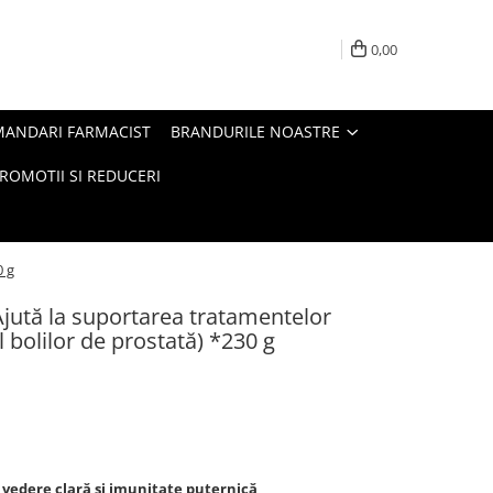
0,00
MANDARI FARMACIST
BRANDURILE NOASTRE
ROMOTII SI REDUCERI
0 g
 Ajută la suportarea tratamentelor
l bolilor de prostată) *230 g
, vedere clară și imunitate puternică