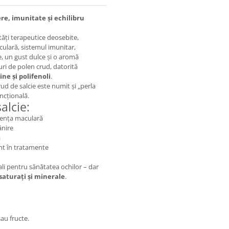
re, imunitate și echilibru
tăți terapeutice deosebite,
ulară, sistemul imunitar,
ie, un gust dulce și o aromă
uri de polen crud, datorită
ne și polifenoli
.
ud de salcie este numit și „perla
uncțională.
alcie:
cența maculară
ânire
ă
nt în tratamente
li pentru sănătatea ochilor – dar
nesaturați și minerale
.
au fructe.