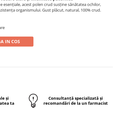
ne esențiale, acest polen crud susține sănătatea ochilor,
 rezistența organismului. Gust plăcut, natural, 100% crud.
are
A IN COS
le și
Consultanță specializată și
atea ta
recomandări de la un farmacist