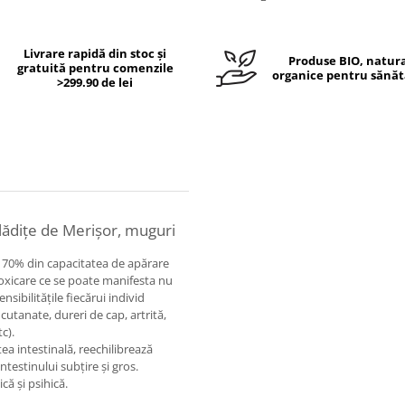
Livrare rapidă din stoc și
Produse BIO, natura
gratuită pentru comenzile
organice pentru sănăt
>299.90 de lei
ădiţe de Merişor, muguri
e 70% din capacitatea de apărare
toxicare ce se poate manifesta nu
nsibilităţile fiecărui individ
cutanate, dureri de cap, artrită,
c).
ea intestinală, reechilibrează
intestinului subţire şi gros.
că şi psihică.