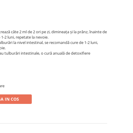
ează câte 2 ml de 2 ori pe zi, dimineaţa şi la prânz, înainte de
 1-2 luni, repetate la nevoie.
burări la nivel intestinal, se recomandă cure de 1-2 luni,
oie.
u tulburări intestinale, o cură anuală de detoxifiere
are
A IN COS