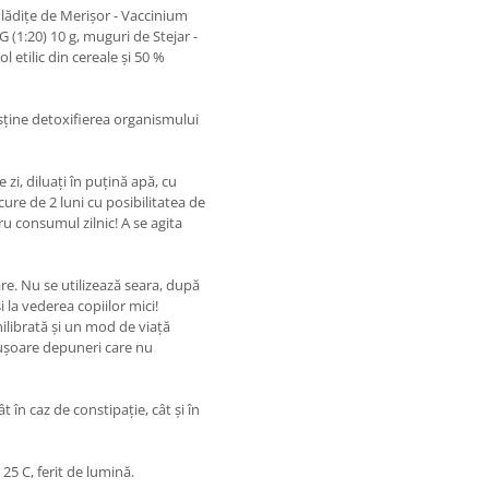
lădiţe de Merişor - Vaccinium
G (1:20) 10 g, muguri de Stejar -
 etilic din cereale şi 50 %
ţine detoxifierea organismului
 zi, diluaţi în puţină apă, cu
re de 2 luni cu posibilitatea de
 consumul zilnic! A se agita
are. Nu se utilizează seara, după
i la vederea copiilor mici!
hilibrată şi un mod de viaţă
 uşoare depuneri care nu
ât în caz de constipaţie, cât şi în
25 C, ferit de lumină.