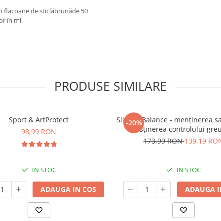
n flacoane de sticlăbrunăde 50
r în ml.
PRODUSE SIMILARE
Sport & ArtProtect
SlimProBalance - menținerea sați
-20%
susținerea controlului greu
98,99 RON
173,99 RON
139,19 RO
IN STOC
IN STOC
ADAUGA IN COS
ADAUGA I