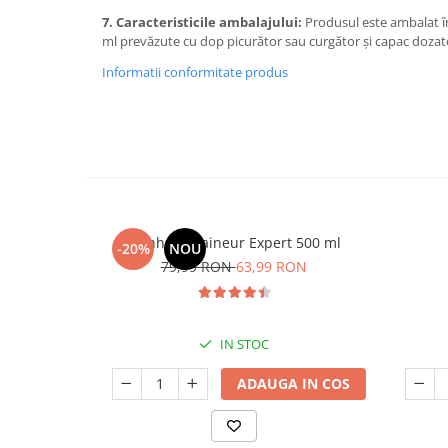
Cătină
7. Caracteristicile ambalajului:
Produsul este ambalat î
ml prevăzute cu dop picurător sau curgător şi capac dozato
Chlorella
Informatii conformitate produs
Colina
Electroliti
Produse Apicole
Cacao
Manhaē Draineur Expert 500 ml
-20%
NOU
79,99 RON
63,99 RON
IN STOC
ADAUGA IN COS