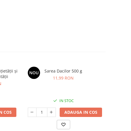
etății și
Sarea Dacilor 500 g
Kids Omeg
NOU
NOU
tății
11,99 RON
N
IN STOC
N COS
ADAUGA IN COS