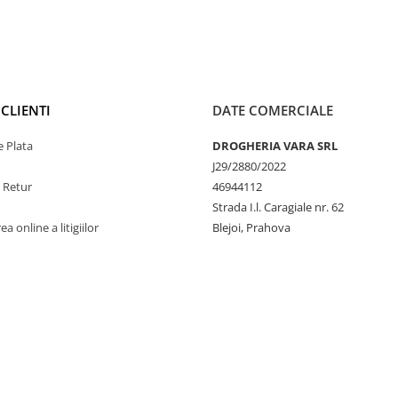
CLIENTI
DATE COMERCIALE
 Plata
DROGHERIA VARA SRL
J29/2880/2022
e Retur
46944112
Strada I.l. Caragiale nr. 62
a online a litigiilor
Blejoi, Prahova