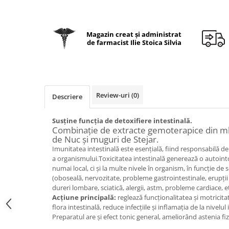
Geluri de duș
L-Carnitina
Scruburi
L-Glutamina
Protecție Solară
Magazin creat și administrat
Lecitina
de farmacist Ilie Stoica Silvia
Creme SPF față
Maca
Creme SPF corp
Magneziu
Spray SPF
Miere de Manuka
Uleiuri bronzare
Review-uri
(0)
Descriere
After Sun
MSM
Acceleratoare bronz
Multivitamine
Susţine funcţia de detoxifiere intestinală.
Igienă Personală
Combinaţie de extracte gemoterapice din ml
Omega
de Nuc şi muguri de Stejar.
Deodorante
Palmier pitic
Imunitatea intestinală este esenţială, fiind responsabilă d
Mâini și Unghii
a organismului.Toxicitatea intestinală generează o autoin
Probiotice
numai local, ci şi la multe nivele în organism, în funcţie de se
Creme mâini
(oboseală, nervozitate, probleme gastrointestinale, erupţii 
Proteine din zer (Whey Protein)
Tratamente unghii
dureri lombare, sciatică, alergii, astm, probleme cardiace, et
Quercetin
Acţiune principală:
reglează funcţionalitatea şi motricitat
Cosmetice coreene
flora intestinală, reduce infecţiile şi inflamaţia de la nivelul 
Resveratrol
Beauty of Joseon
Preparatul are şi efect tonic general, ameliorând astenia fizi
Scortisoara
PETITFEE