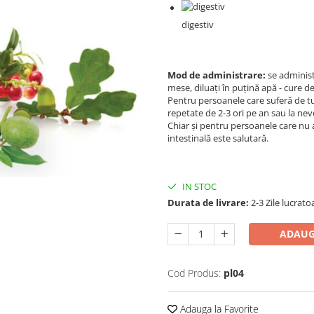
digestiv
Mod de administrare:
se administr
mese, diluaţi în puţină apă - cure de
Pentru persoanele care suferă de tul
repetate de 2-3 ori pe an sau la nev
Chiar şi pentru persoanele care nu a
intestinală este salutară.
IN STOC
Durata de livrare:
2-3 Zile lucrato
ADAUG
Cod Produs:
pl04
Adauga la Favorite