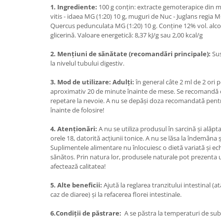
1. Ingrediente:
100 g conţin: extracte gemoterapice din m
Mary & May
Seleniu
vitis - idaea MG (1:20) 10 g, muguri de Nuc - Juglans regia M
COSRX
Quercus pedunculata MG (1:20) 10 g. Conţine 12% vol. alcool
Seminte de in
glicerină. Valoare energetică: 8,37 kJ/g sau 2,00 kcal/g
BIODANCE
Silimarina
OOTD
2. Mențiuni de sănătate (recomandări principale):
Sus
Spirulina
la nivelul tubului digestiv.
Cettua
Ulei de cocos
Haruharu Wonder
3. Mod de utilizare: Adulţi:
în general câte 2 ml de 2 ori pe
Medicube
Ulei de peste
aproximativ 20 de minute înainte de mese. Se recomandă cu
repetare la nevoie. A nu se depăşi doza recomandată pentru
ARIUL
Ulei MCT
înainte de folosire!
Dr. Althea
Vitamina A
DELLA BORN
4. Atenţionări:
A nu se utiliza produsul în sarcină şi alăpt
Vitamina B
orele 18, datorită acţiunii tonice. A nu se lăsa la îndemâna ş
Suplimentele alimentare nu înlocuiesc o dietă variată și ec
Vitamina C
sănătos. Prin natura lor, produsele naturale pot prezenta
afectează calitatea!
Vitamina D
Vitamina E
5. Alte beneficii:
Ajută la reglarea tranzitului intestinal (at
caz de diaree) şi la refacerea florei intestinale.
Vitamina K
Zinc
6.Condiţii de păstrare:
A se păstra la temperaturi de sub 