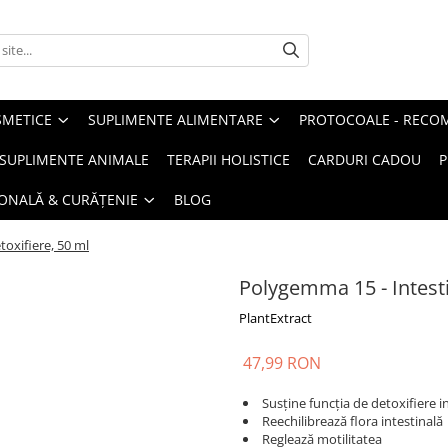
METICE
SUPLIMENTE ALIMENTARE
PROTOCOALE - RECO
I SUPLIMENTE ANIMALE
TERAPII HOLISTICE
CARDURI CADOU
P
SONALĂ & CURĂȚENIE
BLOG
oxifiere, 50 ml
Polygemma 15 - Intesti
PlantExtract
47,99 RON
Susţine funcţia de detoxifiere i
Reechilibrează flora intestinală
Reglează motilitatea