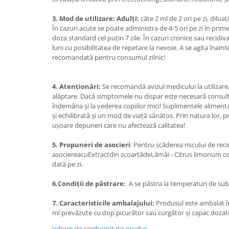
Mary & May
Seleniu
3. Mod de utilizare: Adulţi:
câte 2 ml de 2 ori pe zi, dilua
COSRX
În cazuri acute se poate administra de 4-5 ori pe zi în prime
Seminte de in
doza standard cel puţin 7 zile. În cazuri cronice sau recid
BIODANCE
Silimarina
luni cu posibilitatea de repetare la nevoie. A se agita înain
OOTD
recomandată pentru consumul zilnic!
Spirulina
Cettua
Ulei de cocos
Haruharu Wonder
4. Atenţionări:
Se recomandă avizul medicului la utilizarea
Medicube
Ulei de peste
alăptare. Dacă simptomele nu dispar este necesară consulta
ARIUL
îndemâna şi la vederea copiilor mici! Suplimentele alimenta
Ulei MCT
și echilibrată şi un mod de viaţă sănătos. Prin natura lor,
Dr. Althea
uşoare depuneri care nu afectează calitatea!
Vitamina A
DELLA BORN
Vitamina B
5. Propuneri de asocieri
: Pentru scăderea riscului de re
asociereacuExtractdin scoarţădeLămâi - Citrus limonum c
Vitamina C
dată pe zi.
Vitamina D
6.Condiţii de păstrare:
A se păstra la temperaturi de sub 
Vitamina E
7. Caracteristicile ambalajului:
Produsul este ambalat î
Vitamina K
ml prevăzute cu dop picurător sau curgător şi capac dozato
Zinc
Informatii conformitate produs