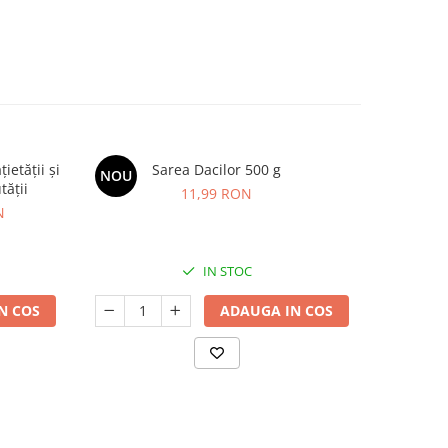
etății și
Sarea Dacilor 500 g
BIMBI FOR
NOU
tății
imunitat
11,99 RON
N
IN STOC
N COS
ADAUGA IN COS