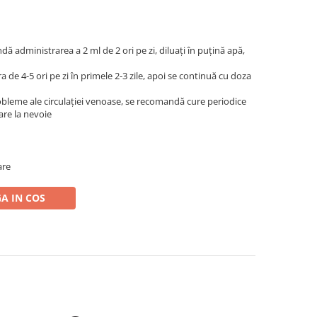
ă administrarea a 2 ml de 2 ori pe zi, diluaţi în puţină apă,
 de 4-5 ori pe zi în primele 2-3 zile, apoi se continuă cu doza
obleme ale circulaţiei venoase, se recomandă cure periodice
are la nevoie
are
A IN COS