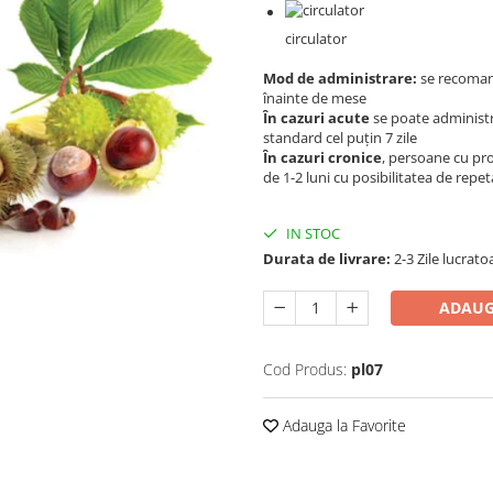
circulator
Mod de administrare:
se recomand
înainte de mese
În cazuri acute
se poate administra
standard cel puţin 7 zile
În cazuri cronice
, persoane cu pr
de 1-2 luni cu posibilitatea de repet
IN STOC
Durata de livrare:
2-3 Zile lucrato
ADAUG
Cod Produs:
pl07
Adauga la Favorite