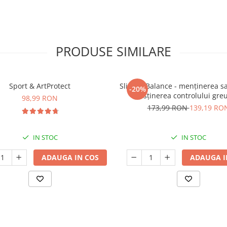
PRODUSE SIMILARE
Sport & ArtProtect
SlimProBalance - menținerea sați
-20%
susținerea controlului greu
98,99 RON
173,99 RON
139,19 RO
IN STOC
IN STOC
ADAUGA IN COS
ADAUGA I