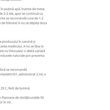
ţi în puţină apă, înainte de mese.
le 2-3 zile, apoi se continuă cu
ivante se recomandă cure de 1-2
te de folosire! A nu se depăşi doza
 produsului în sarcină şi
rea medicului. A nu se lăsa la
re nu înlocuiesc o dietă variată
 produsele naturale pot prezenta
cidivă se recomandă
ortexMG=D1, administrat 2 ml, o
25 C, ferit de lumină.
n flacoane de sticlăbrunăde 50
r în ml.