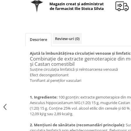
Geluri de duș
L-Carnitina
Magazin creat și administrat
de farmacist Ilie Stoica Silvia
Scruburi
L-Glutamina
Protecție Solară
Lecitina
Creme SPF față
Maca
Creme SPF corp
Review-uri
(0)
Descriere
Magneziu
Spray SPF
Miere de Manuka
Uleiuri bronzare
Ajută la îmbunătăţirea circulaţiei venoase şi limfati
After Sun
MSM
Combinaţie de extracte gemoterapice din mu
şi Castan comestibil
Acceleratoare bronz
Multivitamine
Susţine circulaţia limfatică şi reîntoarcerea venoasă
Igienă Personală
Efect decongestionant
Omega
Tonifiant al pereţilor vasculari
Deodorante
Palmier pitic
Mâini și Unghii
Probiotice
1. Ingrediente:
100 gconţin: extracte gemoterapice din mu
Creme mâini
Aesculus hippocastanum MG (1:20) 15 g, muguride Castan 
Proteine din zer (Whey Protein)
Tratamente unghii
(1:20) 15 g. Conţine 25% vol. alcool etilic din cereale şi 60 %
Quercetin
12,09 kJ/g sau 2,89 kcal/g.
Cosmetice coreene
Resveratrol
Beauty of Joseon
2. Mențiuni de sănătate (recomandări principale):
Sus
Scortisoara
circulaţia limfatică prin efectdecongestionant, flebotonic ş
PETITFEE