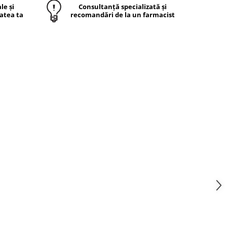
le și
Consultanță specializată și
atea ta
recomandări de la un farmacist