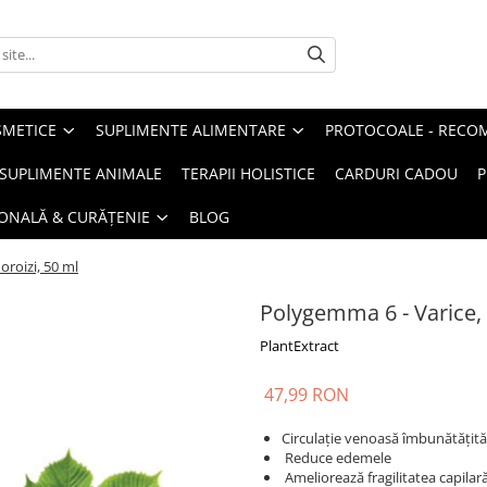
METICE
SUPLIMENTE ALIMENTARE
PROTOCOALE - RECO
I SUPLIMENTE ANIMALE
TERAPII HOLISTICE
CARDURI CADOU
P
SONALĂ & CURĂȚENIE
BLOG
roizi, 50 ml
Polygemma 6 - Varice,
PlantExtract
47,99 RON
Circulație venoasă îmbunătățită
Reduce edemele
Ameliorează fragilitatea capilar