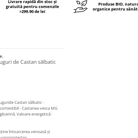
Livrare rapidă din stoc și
Produse BIO, natura
gratuită pentru comenzile
organice pentru sănăt
>299.90 de lei
ce.
guri de Castan sălbatic
guride Castan sălbatic -
comestibil - Castanea vesca MG
 glicerină. Valoare energetică:
ţine întoarcerea venoasă şi
i vasoprotector.