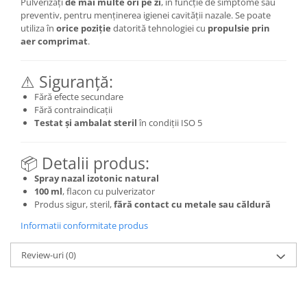
Pulverizați
de mai multe ori pe zi
, în funcție de simptome sau
preventiv, pentru menținerea igienei cavității nazale. Se poate
utiliza în
orice poziție
datorită tehnologiei cu
propulsie prin
aer comprimat
.
⚠ Siguranță:
Fără efecte secundare
Fără contraindicații
Testat și ambalat steril
în condiții ISO 5
📦 Detalii produs:
Spray nazal izotonic natural
100 ml
, flacon cu pulverizator
Produs sigur, steril,
fără contact cu metale sau căldură
Informatii conformitate produs
Review-uri
(0)