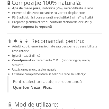
🧪 Compoziție 100% naturală:
Cătină
Apă de mare pură
, izotonică (9‰), micro-filtrată la rece
Chlorella
Provenită din zone oceanice cu vortex de plancton
Fără aditivi, fără conservanți,
nedistilată și neîncălzită
Colina
Preparat și ambalat steril, conform standardelor
GMP și
Electroliti
Farmacopeea Europeană
Produse Apicole
👨‍👩‍👧‍👦 Recomandat pentru:
Cacao
Adulți, copii, femei însărcinate sau persoane cu sensibilitate
respiratorie
Igienă nazală zilnică
Co-adjuvant
în tratamente O.R.L. (rinofaringite, rinite,
sinuzite)
Uscăciunea mucoaselor nazale
Utilizare complementară în sezonul rece sau alergic
Pentru afecțiuni acute, se recomandă
Quinton Nazal Plus
.
🧴 Mod de utilizare: