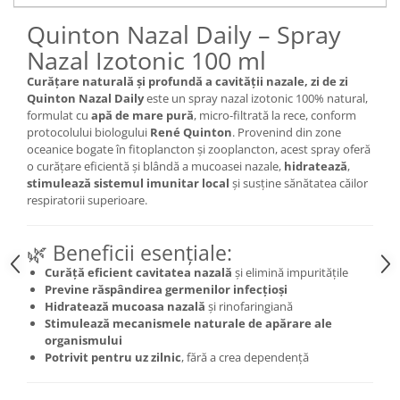
Mary & May
Seleniu
Quinton Nazal Daily – Spray
COSRX
Nazal Izotonic 100 ml
Seminte de in
BIODANCE
Silimarina
Curățare naturală și profundă a cavității nazale, zi de zi
OOTD
Quinton Nazal Daily
este un spray nazal izotonic 100% natural,
Spirulina
Cettua
formulat cu
apă de mare pură
, micro-filtrată la rece, conform
protocolului biologului
René Quinton
. Provenind din zone
Ulei de cocos
Haruharu Wonder
oceanice bogate în fitoplancton și zooplancton, acest spray oferă
Medicube
Ulei de peste
o curățare eficientă și blândă a mucoasei nazale,
hidratează
,
stimulează sistemul imunitar local
și susține sănătatea căilor
ARIUL
Ulei MCT
respiratorii superioare.
Dr. Althea
Vitamina A
DELLA BORN
🌿 Beneficii esențiale:
Vitamina B
Curăță eficient cavitatea nazală
și elimină impuritățile
Vitamina C
Previne răspândirea germenilor infecțioși
Vitamina D
Hidratează mucoasa nazală
și rinofaringiană
Stimulează mecanismele naturale de apărare ale
Vitamina E
organismului
Potrivit pentru uz zilnic
, fără a crea dependență
Vitamina K
Zinc