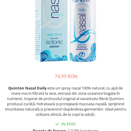
Oase & dinți
Îngrijirea Tenului
Colagen
Zinc Bisglicinat
Piele, păr & unghii
Creme de față
Creatina
Tranzit intestinal
Seruri
Crom
Creme cu SPF
Colesterol & tensiune
Demachiante
Curcumin (Turmeric)
Sănătatea copiilor
Geluri de curățare
Enzime
Performanta sportiva
Ape micelare
Fibre
Sanatate Orala
Tonere
Fier
Alergii
Măști pentru față
Garcinia
Exfoliante
Anti Intepaturi
74,99 RON
Creme pentru ochi
Ghimbir
Balsam buze
Quinton Nazal Daily
este un spray nazal 100% natural, cu apă de
Ginkgo biloba
mare micro-filtrată la rece, extrasă din zone oceanice bogate în
Îngrijirea Corpului
Ginseng
nutrienți. Inspirat de protocolul original al savantului René Quinton,
Creme de corp
produsul curăță, hidratează și protejează mucoasa nazală, sprijinind
Glucozamina
imunitatea naturală și prevenind răspândirea germenilor. Ideal pentru
Loțiuni
utilizare zilnică, de la copii la adulți.
Glutation
Unturi de corp
IN STOC
L-Arginina
Uleiuri de corp
Durata de livrare:
2-3 Zile lucratoare