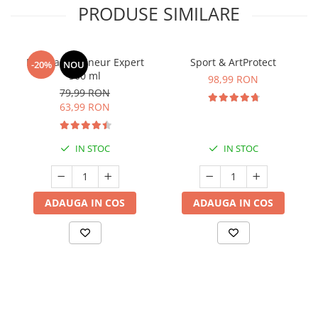
PRODUSE SIMILARE
Manhaē Draineur Expert
Sport & ArtProtect
-20%
NOU
500 ml
98,99 RON
79,99 RON
63,99 RON
IN STOC
IN STOC
ADAUGA IN COS
ADAUGA IN COS