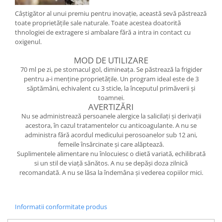
Câștigător al unui premiu pentru inovație, această sevă păstrează
toate proprietățile sale naturale. Toate acestea doatorită
thnologiei de extragere si ambalare fără a intra in contact cu
oxigenul.
MOD DE UTILIZARE
70 ml pe zi, pe stomacul gol, dimineața. Se păstrează la frigider
pentru a-i menține proprietățile. Un program ideal este de 3
săptămâni, echivalent cu 3 sticle, la începutul primăverii și
toamnei.
AVERTIZĂRI
Nu se administrează persoanele alergice la salicilați și derivații
acestora, în cazul tratamentelor cu anticoagulante. A nu se
administra fără acordul medicului perosoanelor sub 12 ani,
femeile însărcinate și care alăptează.
Suplimentele alimentare nu înlocuiesc o dietă variată, echilibrată
si un stil de viață sănătos. A nu se depăși doza zilnică
recomandată. A nu se lăsa la îndemâna și vederea copiilor mici.
Informatii conformitate produs