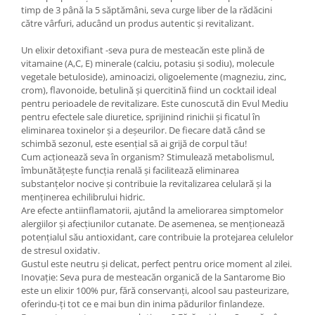
timp de 3 până la 5 săptămâni, seva curge liber de la rădăcini
Mary & May
Seleniu
către vârfuri, aducând un produs autentic și revitalizant.
COSRX
Seminte de in
Un elixir detoxifiant -seva pura de mesteacăn este plină de
BIODANCE
vitamaine (A,C, E) minerale (calciu, potasiu și sodiu), molecule
Silimarina
OOTD
vegetale betuloside), aminoacizi, oligoelemente (magneziu, zinc,
Spirulina
crom), flavonoide, betulină și quercitină fiind un cocktail ideal
Cettua
pentru perioadele de revitalizare. Este cunoscută din Evul Mediu
Ulei de cocos
Haruharu Wonder
pentru efectele sale diuretice, sprijinind rinichii și ficatul în
Medicube
Ulei de peste
eliminarea toxinelor și a deșeurilor. De fiecare dată când se
schimbă sezonul, este esențial să ai grijă de corpul tău!
ARIUL
Ulei MCT
Cum acționează seva în organism? Stimulează metabolismul,
Dr. Althea
îmbunătățește funcția renală și facilitează eliminarea
Vitamina A
DELLA BORN
substanțelor nocive și contribuie la revitalizarea celulară și la
Vitamina B
menținerea echilibrului hidric.
Are efecte antiinflamatorii, ajutând la ameliorarea simptomelor
Vitamina C
alergiilor și afecțiunilor cutanate. De asemenea, se menționează
potențialul său antioxidant, care contribuie la protejarea celulelor
Vitamina D
de stresul oxidativ.
Vitamina E
Gustul este neutru și delicat, perfect pentru orice moment al zilei.
Inovație: Seva pura de mesteacăn organică de la Santarome Bio
Vitamina K
este un elixir 100% pur, fără conservanți, alcool sau pasteurizare,
Zinc
oferindu-ți tot ce e mai bun din inima pădurilor finlandeze.