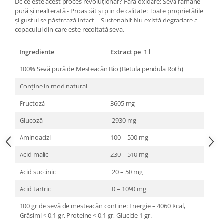
De ce este acest proces revoluționar? Fără oxidare: Seva rămâne
Cătină
pură și nealterată - Proaspăt și plin de calitate: Toate proprietățile
și gustul se păstrează intact. - Sustenabil: Nu există degradare a
Chlorella
copacului din care este recoltată seva.
Colina
Ingrediente
Extract pe 1 l
Electroliti
Produse Apicole
100% Sevă pură de Mesteacăn Bio (Betula pendula Roth)
Cacao
Conține in mod natural
Fructoză
3605 mg
Glucoză
2930 mg
Aminoacizi
100 – 500 mg
Acid malic
230 – 510 mg
Acid succinic
20 – 50 mg
Acid tartric
0 – 1090 mg
100 gr de sevă de mesteacăn conține: Energie – 4060 Kcal,
Grăsimi < 0,1 gr, Proteine < 0,1 gr, Glucide 1 gr.