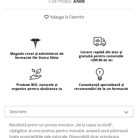
Cod Produs:
AN08
Geluri de duș
L-Carnitina
Scruburi
L-Glutamina
Adauga la Favorite
Protecție Solară
Lecitina
Creme SPF față
Maca
Creme SPF corp
Magneziu
Spray SPF
Miere de Manuka
Livrare rapidă din stoc și
Uleiuri bronzare
Magazin creat și administrat de
gratuită pentru comenzile
farmacist Ilie Stoica Silvia
>299.90 de lei
After Sun
MSM
Acceleratoare bronz
Multivitamine
Igienă Personală
Omega
Produse BIO, naturale și
Consultanță specializată și
Deodorante
organice pentru sănătatea ta
recomandări de la un farmacist
Palmier pitic
Mâini și Unghii
Probiotice
Creme mâini
Proteine din zer (Whey Protein)
Descriere
Tratamente unghii
Quercetin
Cosmetice coreene
Recoltată printr-un proces inovator „de la copac la sticlă”,
Resveratrol
Beauty of Joseon
câștigător al unui premiu pentru inovație, această sevă păstrează
toate proprietățile sale naturale. Disponibilă doar primăvara,
Scortisoara
PETITFEE