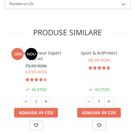
Review-uri
(0)
PRODUSE SIMILARE
Manhaē Draineur Expert
Sport & ArtProtect
-20%
NOU
500 ml
98,99 RON
79,99 RON
63,99 RON
IN STOC
IN STOC
ADAUGA IN COS
ADAUGA IN COS