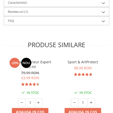
Caracteristici
Review-uri
(1)
FAQ
PRODUSE SIMILARE
Manhaē Draineur Expert
Sport & ArtProtect
-20%
NOU
500 ml
98,99 RON
79,99 RON
63,99 RON
IN STOC
IN STOC
ADAUGA IN COS
ADAUGA IN COS