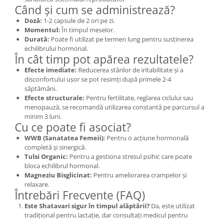
Când și cum se administrează?
Doză:
1-2 capsule de 2 ori pe zi.
Momentul:
În timpul meselor.
Durată:
Poate fi utilizat pe termen lung pentru susținerea
echilibrului hormonal.
În cât timp pot apărea rezultatele?
Efecte imediate:
Reducerea stărilor de iritabilitate și a
disconfortului ușor se pot resimți după primele 2-4
săptămâni.
Efecte structurale:
Pentru fertilitate, reglarea ciclului sau
menopauză, se recomandă utilizarea constantă pe parcursul a
minim 3 luni.
Cu ce poate fi asociat?
WWB (Sanatatea Femeii):
Pentru o acțiune hormonală
completă și sinergică.
Tulsi Organic:
Pentru a gestiona stresul psihic care poate
bloca echilibrul hormonal.
Magneziu Bisglicinat:
Pentru ameliorarea crampelor și
relaxare.
Întrebări Frecvente (FAQ)
Este Shatavari sigur în timpul alăptării?
Da, este utilizat
tradițional pentru lactație, dar consultați medicul pentru