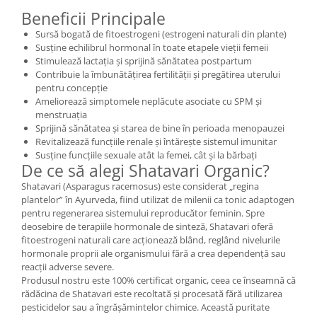
Beneficii Principale
Mary & May
Seleniu
Sursă bogată de fitoestrogeni (estrogeni naturali din plante)
COSRX
Seminte de in
Susține echilibrul hormonal în toate etapele vieții femeii
BIODANCE
Stimulează lactația și sprijină sănătatea postpartum
Silimarina
OOTD
Contribuie la îmbunătățirea fertilității și pregătirea uterului
Spirulina
pentru concepție
Cettua
Ameliorează simptomele neplăcute asociate cu SPM și
Ulei de cocos
Haruharu Wonder
menstruația
Medicube
Sprijină sănătatea și starea de bine în perioada menopauzei
Ulei de peste
Revitalizează funcțiile renale și întărește sistemul imunitar
ARIUL
Ulei MCT
Susține funcțiile sexuale atât la femei, cât și la bărbați
Dr. Althea
De ce să alegi Shatavari Organic?
Vitamina A
DELLA BORN
Shatavari (Asparagus racemosus) este considerat „regina
Vitamina B
plantelor” în Ayurveda, fiind utilizat de milenii ca tonic adaptogen
pentru regenerarea sistemului reproducător feminin. Spre
Vitamina C
deosebire de terapiile hormonale de sinteză, Shatavari oferă
Vitamina D
fitoestrogeni naturali care acționează blând, reglând nivelurile
hormonale proprii ale organismului fără a crea dependență sau
Vitamina E
reacții adverse severe.
Produsul nostru este 100% certificat organic, ceea ce înseamnă că
Vitamina K
rădăcina de Shatavari este recoltată și procesată fără utilizarea
Zinc
pesticidelor sau a îngrășămintelor chimice. Această puritate