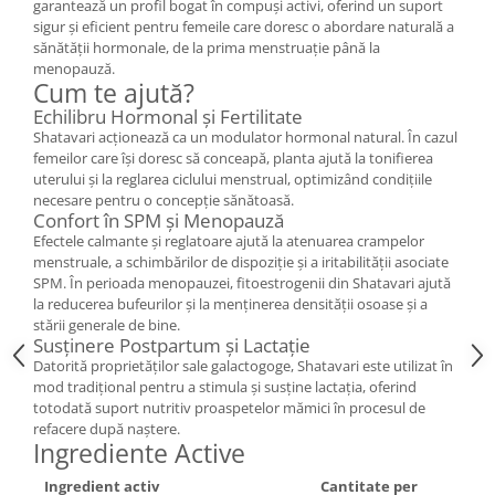
garantează un profil bogat în compuși activi, oferind un suport
Cătină
sigur și eficient pentru femeile care doresc o abordare naturală a
sănătății hormonale, de la prima menstruație până la
Chlorella
menopauză.
Colina
Cum te ajută?
Echilibru Hormonal și Fertilitate
Electroliti
Shatavari acționează ca un modulator hormonal natural. În cazul
Produse Apicole
femeilor care își doresc să conceapă, planta ajută la tonifierea
uterului și la reglarea ciclului menstrual, optimizând condițiile
Cacao
necesare pentru o concepție sănătoasă.
Confort în SPM și Menopauză
Efectele calmante și reglatoare ajută la atenuarea crampelor
menstruale, a schimbărilor de dispoziție și a iritabilității asociate
SPM. În perioada menopauzei, fitoestrogenii din Shatavari ajută
la reducerea bufeurilor și la menținerea densității osoase și a
stării generale de bine.
Susținere Postpartum și Lactație
Datorită proprietăților sale galactogoge, Shatavari este utilizat în
mod tradițional pentru a stimula și susține lactația, oferind
totodată suport nutritiv proaspetelor mămici în procesul de
refacere după naștere.
Ingrediente Active
Ingredient activ
Cantitate per