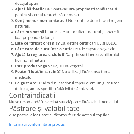
dozajul optim.
Ajută bărbații?
Da, Shatavari are proprietăți tonifiante și
pentru sistemul reproducător masculin.
Conține hormoni sintetici?
Nu, conține doar fitoestrogeni
naturali.
Cât timp pot să îl iau?
Este un tonifiant natural și poate fi
luat pe perioade lungi.
Este certificat organic?
Da, deține certificări UE și USDA.
Câte capsule sunt într-o cutie?
60 de capsule vegetale.
Ajută la reglarea ciclului?
Da, prin susținerea echilibrului
hormonal natural.
Este produs vegan?
Da, 100% vegetal.
Poate fi luat în sarcină?
Nu utilizați fără consultarea
medicului.
Ce gust are?
Pudra din interiorul capsulei are un gust ușor
dulceag-amar, specific rădăcinii de Shatavari.
Contraindicații
Nu se recomandă în sarcină sau alăptare fără avizul medicului.
Păstrare și valabilitate
A se păstra la loc uscat și răcoros, ferit de accesul copiilor.
Informatii conformitate produs