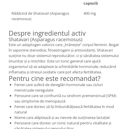
capsulă
Rădăcină de Shatavari (Asparagus
400 mg
racemosus)
Despre ingredientul activ
Shatavari (Asparagus racemosus)
Este un adaptogen valoros care „hrănește” corpul feminin. Bogat
în saponine steroidice, fitoestrogeni și antioxidanți, Shatavari
susține nu doar sistemul reproducător, ci și sănătatea sistemului
imunitar și a rinichilor. Este un tonic general care ajută
organismul să se adapteze la schimbările hormonale, reducând
inflamația și stresul oxidativ care pot afecta fertilitatea.
Pentru cine este recomandat?
Femei care suferă de dereglări hormonale sau cicluri
menstruale neregulate
Persoane care se confruntă cu sindrom premenstrual (SPM)
sau simptome de menopauză
Femei care doresc să își îmbunătățească fertilitatea în mod
natural
Mame care alăptează și au nevoie de susținerea lactației
Persoane care doresc un tonic natural pentru vitalitate și
sănătatea sistemului reproducător