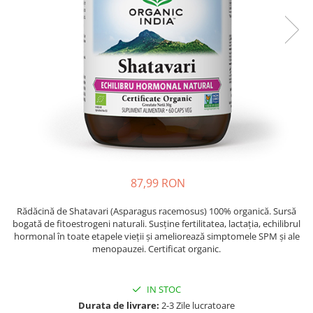
Oase & dinți
Îngrijirea Tenului
Colagen
Zinc Bisglicinat
Piele, păr & unghii
Creme de față
Creatina
Tranzit intestinal
Seruri
Crom
Creme cu SPF
Colesterol & tensiune
Demachiante
Curcumin (Turmeric)
Sănătatea copiilor
Geluri de curățare
Enzime
Performanta sportiva
Ape micelare
Fibre
Sanatate Orala
Tonere
Fier
Alergii
Măști pentru față
Garcinia
Exfoliante
Anti Intepaturi
87,99 RON
Creme pentru ochi
Ghimbir
Balsam buze
Rădăcină de Shatavari (Asparagus racemosus) 100% organică. Sursă
Ginkgo biloba
bogată de fitoestrogeni naturali. Susține fertilitatea, lactația, echilibrul
Îngrijirea Corpului
Ginseng
hormonal în toate etapele vieții și ameliorează simptomele SPM și ale
Creme de corp
menopauzei. Certificat organic.
Glucozamina
Loțiuni
Glutation
Unturi de corp
IN STOC
L-Arginina
Uleiuri de corp
Durata de livrare:
2-3 Zile lucratoare