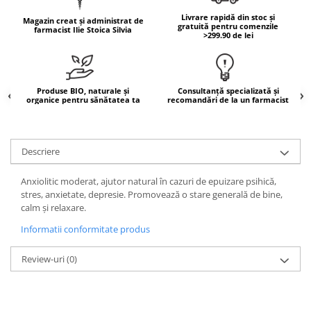
Geluri de duș
L-Carnitina
Livrare rapidă din stoc și
Magazin creat și administrat de
Scruburi
gratuită pentru comenzile
L-Glutamina
farmacist Ilie Stoica Silvia
>299.90 de lei
Protecție Solară
Lecitina
Creme SPF față
Maca
Creme SPF corp
Produse BIO, naturale și
Consultanță specializată și
Magneziu
organice pentru sănătatea ta
recomandări de la un farmacist
Spray SPF
Miere de Manuka
Uleiuri bronzare
After Sun
MSM
Descriere
Acceleratoare bronz
Multivitamine
Igienă Personală
Omega
Anxiolitic moderat, ajutor natural în cazuri de epuizare psihică,
stres, anxietate, depresie. Promovează o stare generală de bine,
Deodorante
Palmier pitic
calm și relaxare.
Mâini și Unghii
Probiotice
Informatii conformitate produs
Creme mâini
Proteine din zer (Whey Protein)
Tratamente unghii
Review-uri
(0)
Quercetin
Cosmetice coreene
Resveratrol
Beauty of Joseon
Scortisoara
PETITFEE