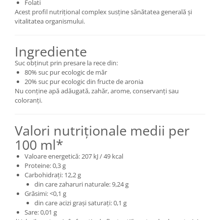
Folati
Acest profil nutrițional complex susține sănătatea generală și
vitalitatea organismului.
Ingrediente
Suc obținut prin presare la rece din:
80% suc pur ecologic de măr
20% suc pur ecologic din fructe de aronia
Nu conține apă adăugată, zahăr, arome, conservanți sau
coloranți.
Valori nutriționale medii per
100 ml*
Valoare energetică: 207 kJ / 49 kcal
Proteine: 0,3 g
Carbohidrați: 12,2 g
din care zaharuri naturale: 9,24 g
Grăsimi: <0,1 g
din care acizi grași saturați: 0,1 g
Sare: 0,01 g