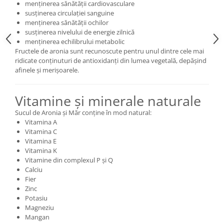
menținerea sănătății cardiovasculare
Cătină
susținerea circulației sanguine
menținerea sănătății ochilor
Chlorella
susținerea nivelului de energie zilnică
Colina
menținerea echilibrului metabolic
Fructele de aronia sunt recunoscute pentru unul dintre cele mai
Electroliti
ridicate conținuturi de antioxidanți din lumea vegetală, depășind
Produse Apicole
afinele și merișoarele.
Cacao
Vitamine și minerale naturale
Sucul de Aronia și Măr conține în mod natural:
Vitamina A
Vitamina C
Vitamina E
Vitamina K
Vitamine din complexul P și Q
Calciu
Fier
Zinc
Potasiu
Magneziu
Mangan