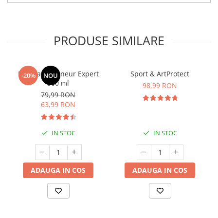
PRODUSE SIMILARE
Manhaē Draineur Expert
Sport & ArtProtect
-20%
NOU
500 ml
98,99 RON
79,99 RON
63,99 RON
IN STOC
IN STOC
ADAUGA IN COS
ADAUGA IN COS