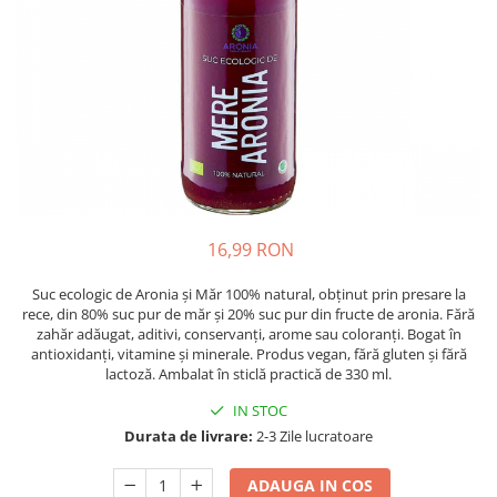
Oase & dinți
Îngrijirea Tenului
Colagen
Zinc Bisglicinat
Piele, păr & unghii
Creme de față
Creatina
Tranzit intestinal
Seruri
Crom
Creme cu SPF
Colesterol & tensiune
Demachiante
Curcumin (Turmeric)
Sănătatea copiilor
Geluri de curățare
Enzime
Performanta sportiva
Ape micelare
Fibre
Sanatate Orala
Tonere
Fier
Alergii
Măști pentru față
16,99 RON
Garcinia
Exfoliante
Anti Intepaturi
Suc ecologic de Aronia și Măr 100% natural, obținut prin presare la
Creme pentru ochi
Ghimbir
rece, din 80% suc pur de măr și 20% suc pur din fructe de aronia. Fără
Balsam buze
zahăr adăugat, aditivi, conservanți, arome sau coloranți. Bogat în
Ginkgo biloba
antioxidanți, vitamine și minerale. Produs vegan, fără gluten și fără
Îngrijirea Corpului
Ginseng
lactoză. Ambalat în sticlă practică de 330 ml.
Creme de corp
Glucozamina
IN STOC
Loțiuni
Durata de livrare:
2-3 Zile lucratoare
Glutation
Unturi de corp
L-Arginina
Uleiuri de corp
ADAUGA IN COS