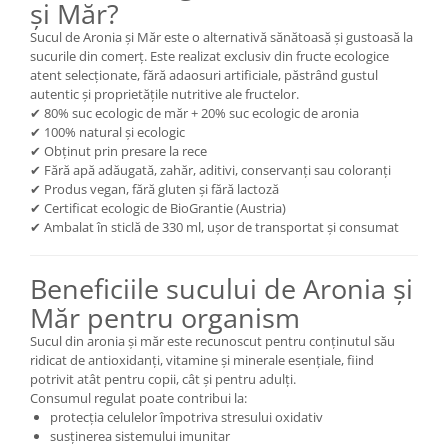
și Măr?
Mary & May
Seleniu
Sucul de Aronia și Măr este o alternativă sănătoasă și gustoasă la
COSRX
sucurile din comerț. Este realizat exclusiv din fructe ecologice
Seminte de in
atent selecționate, fără adaosuri artificiale, păstrând gustul
BIODANCE
Silimarina
autentic și proprietățile nutritive ale fructelor.
OOTD
✔ 80% suc ecologic de măr + 20% suc ecologic de aronia
Spirulina
Cettua
✔ 100% natural și ecologic
✔ Obținut prin presare la rece
Ulei de cocos
Haruharu Wonder
✔ Fără apă adăugată, zahăr, aditivi, conservanți sau coloranți
Medicube
Ulei de peste
✔ Produs vegan, fără gluten și fără lactoză
ARIUL
✔ Certificat ecologic de BioGrantie (Austria)
Ulei MCT
✔ Ambalat în sticlă de 330 ml, ușor de transportat și consumat
Dr. Althea
Vitamina A
DELLA BORN
Vitamina B
Beneficiile sucului de Aronia și
Vitamina C
Măr pentru organism
Vitamina D
Sucul din aronia și măr este recunoscut pentru conținutul său
ridicat de antioxidanți, vitamine și minerale esențiale, fiind
Vitamina E
potrivit atât pentru copii, cât și pentru adulți.
Consumul regulat poate contribui la:
Vitamina K
protecția celulelor împotriva stresului oxidativ
Zinc
susținerea sistemului imunitar