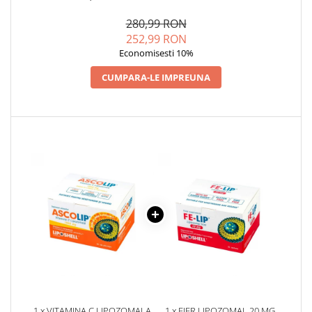
(REHIDRATARE CELULARA LA
AROMA DE PORTOCALE (30
Cătină
NIVEL MICRO)
PLICURI), ASCOLIP
280,99 RON
Chlorella
252,99 RON
Economisesti 10%
Colina
Electroliti
CUMPARA-LE IMPREUNA
Produse Apicole
Cacao
1 x VITAMINA C LIPOZOMALA
1 x FIER LIPOZOMAL 20 MG