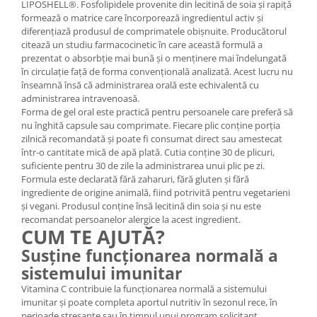
LIPOSHELL®. Fosfolipidele provenite din lecitină de soia și rapiță
formează o matrice care încorporează ingredientul activ și
diferențiază produsul de comprimatele obișnuite. Producătorul
citează un studiu farmacocinetic în care această formulă a
prezentat o absorbție mai bună și o menținere mai îndelungată
în circulație față de forma convențională analizată. Acest lucru nu
înseamnă însă că administrarea orală este echivalentă cu
administrarea intravenoasă.
Forma de gel oral este practică pentru persoanele care preferă să
nu înghită capsule sau comprimate. Fiecare plic conține porția
zilnică recomandată și poate fi consumat direct sau amestecat
într-o cantitate mică de apă plată. Cutia conține 30 de plicuri,
suficiente pentru 30 de zile la administrarea unui plic pe zi.
Formula este declarată fără zaharuri, fără gluten și fără
ingrediente de origine animală, fiind potrivită pentru vegetarieni
și vegani. Produsul conține însă lecitină din soia și nu este
recomandat persoanelor alergice la acest ingredient.
CUM TE AJUTĂ?
Susține funcționarea normală a
sistemului imunitar
Vitamina C contribuie la funcționarea normală a sistemului
imunitar și poate completa aportul nutritiv în sezonul rece, în
perioade stresante sau în timpul unui program solicitant.