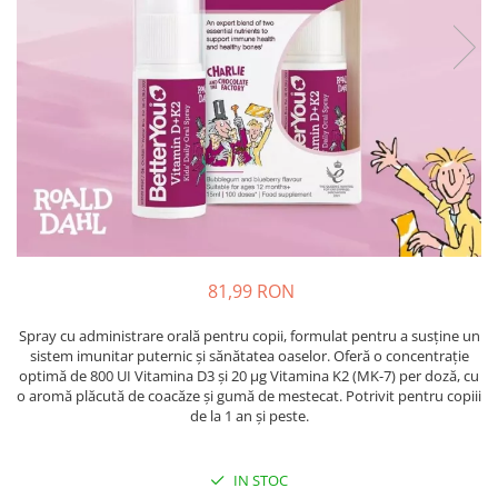
Oase & dinți
Îngrijirea Tenului
Colagen
Zinc Bisglicinat
Piele, păr & unghii
Creme de față
Creatina
Tranzit intestinal
Seruri
Crom
Creme cu SPF
Colesterol & tensiune
Demachiante
Curcumin (Turmeric)
Sănătatea copiilor
Geluri de curățare
Enzime
Performanta sportiva
Ape micelare
Fibre
Sanatate Orala
Tonere
Fier
Alergii
Măști pentru față
Garcinia
Exfoliante
Anti Intepaturi
81,99 RON
Creme pentru ochi
Ghimbir
Balsam buze
Spray cu administrare orală pentru copii, formulat pentru a susține un
Ginkgo biloba
sistem imunitar puternic și sănătatea oaselor. Oferă o concentrație
Îngrijirea Corpului
Ginseng
optimă de 800 UI Vitamina D3 și 20 μg Vitamina K2 (MK-7) per doză, cu
Creme de corp
o aromă plăcută de coacăze și gumă de mestecat. Potrivit pentru copiii
Glucozamina
de la 1 an și peste.
Loțiuni
Glutation
Unturi de corp
L-Arginina
IN STOC
Uleiuri de corp