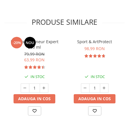
PRODUSE SIMILARE
Manhaē Draineur Expert
Sport & ArtProtect
-20%
NOU
500 ml
98,99 RON
79,99 RON
63,99 RON
IN STOC
IN STOC
ADAUGA IN COS
ADAUGA IN COS