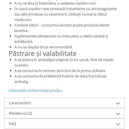
A nu se lăsa la îndemâna și vederea copiilor mici.
În cazul copiilor care urmează tratamente cu anticoagulante
sau alte produse cu vitamina K, utilizați numai la sfatul
medicului.
Conține xilitol – consumul excesiv poate produce efecte
laxative.
Suplimentele alimentare nu înlocuiesc o dietă variată și
echilibrată.
A nu se depăși doza recomandată.
Păstrare și valabilitate
A se păstra în ambalajul original, la loc uscat, ferit de razele
soarelui.
A se consuma în termen de 6 luni de la prima utilizare.
A se consuma de preferință înainte de data înscrisă pe
ambalaj.
Informatii conformitate produs
Caracteristici
Review-uri
(2)
FAQ