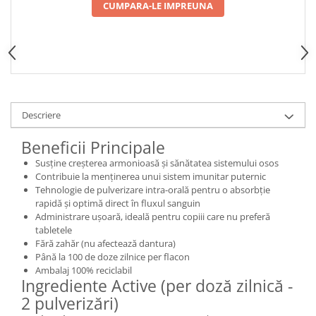
CUMPARA-LE IMPREUNA
Cătină
Chlorella
Colina
Electroliti
Produse Apicole
Descriere
Cacao
Beneficii Principale
Susține creșterea armonioasă și sănătatea sistemului osos
Contribuie la menținerea unui sistem imunitar puternic
Tehnologie de pulverizare intra-orală pentru o absorbție
rapidă și optimă direct în fluxul sanguin
Administrare ușoară, ideală pentru copiii care nu preferă
tabletele
Fără zahăr (nu afectează dantura)
Până la 100 de doze zilnice per flacon
Ambalaj 100% reciclabil
Ingrediente Active (per doză zilnică -
2 pulverizări)