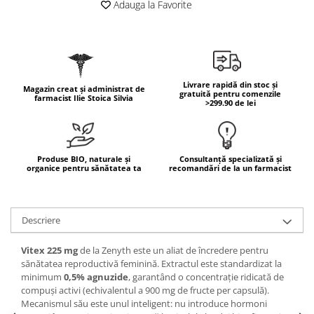
Adauga la Favorite
Mary & May
Seleniu
COSRX
Seminte de in
BIODANCE
Silimarina
OOTD
Spirulina
Livrare rapidă din stoc și
Magazin creat și administrat de
Cettua
gratuită pentru comenzile
farmacist Ilie Stoica Silvia
>299.90 de lei
Ulei de cocos
Haruharu Wonder
Medicube
Ulei de peste
ARIUL
Ulei MCT
Produse BIO, naturale și
Consultanță specializată și
Dr. Althea
organice pentru sănătatea ta
recomandări de la un farmacist
Vitamina A
DELLA BORN
Vitamina B
Vitamina C
Descriere
Vitamina D
Vitex 225 mg
de la Zenyth este un aliat de încredere pentru
Vitamina E
sănătatea reproductivă feminină. Extractul este standardizat la
minimum
0,5% agnuzide
, garantând o concentrație ridicată de
Vitamina K
compuși activi (echivalentul a 900 mg de fructe per capsulă).
Zinc
Mecanismul său este unul inteligent: nu introduce hormoni