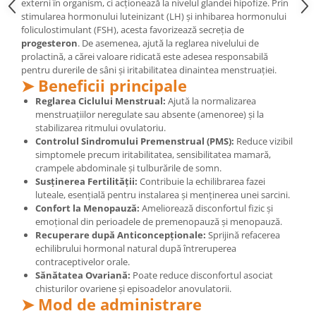
externi în organism, ci acționează la nivelul glandei hipofize. Prin
Cătină
stimularea hormonului luteinizant (LH) și inhibarea hormonului
foliculostimulant (FSH), acesta favorizează secreția de
Chlorella
progesteron
. De asemenea, ajută la reglarea nivelului de
Colina
prolactină, a cărei valoare ridicată este adesea responsabilă
pentru durerile de sâni și iritabilitatea dinaintea menstruației.
Electroliti
➤ Beneficii principale
Produse Apicole
Reglarea Ciclului Menstrual:
Ajută la normalizarea
menstruațiilor neregulate sau absente (amenoree) și la
Cacao
stabilizarea ritmului ovulatoriu.
Controlul Sindromului Premenstrual (PMS):
Reduce vizibil
simptomele precum iritabilitatea, sensibilitatea mamară,
crampele abdominale și tulburările de somn.
Susținerea Fertilității:
Contribuie la echilibrarea fazei
luteale, esențială pentru instalarea și menținerea unei sarcini.
Confort la Menopauză:
Ameliorează disconfortul fizic și
emoțional din perioadele de premenopauză și menopauză.
Recuperare după Anticoncepționale:
Sprijină refacerea
echilibrului hormonal natural după întreruperea
contraceptivelor orale.
Sănătatea Ovariană:
Poate reduce disconfortul asociat
chisturilor ovariene și episoadelor anovulatorii.
➤ Mod de administrare