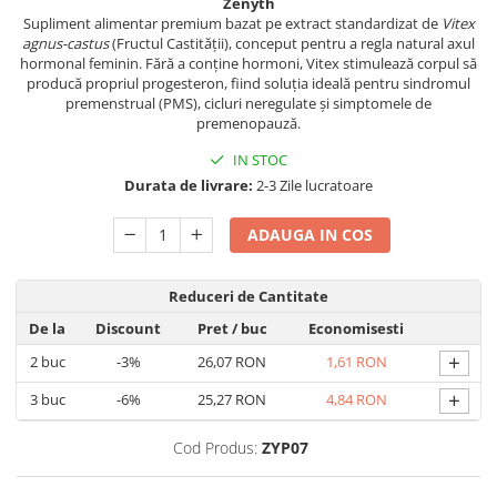
Zenyth
Geluri de duș
L-Carnitina
Supliment alimentar premium bazat pe extract standardizat de
Vitex
Scruburi
agnus-castus
(Fructul Castității), conceput pentru a regla natural axul
L-Glutamina
hormonal feminin. Fără a conține hormoni, Vitex stimulează corpul să
Protecție Solară
Lecitina
producă propriul progesteron, fiind soluția ideală pentru sindromul
premenstrual (PMS), cicluri neregulate și simptomele de
Creme SPF față
Maca
premenopauză.
Creme SPF corp
Magneziu
IN STOC
Spray SPF
Miere de Manuka
Durata de livrare:
2-3 Zile lucratoare
Uleiuri bronzare
After Sun
MSM
ADAUGA IN COS
Acceleratoare bronz
Multivitamine
Igienă Personală
Omega
Reduceri de Cantitate
Deodorante
Palmier pitic
De la
Discount
Pret
/ buc
Economisesti
Mâini și Unghii
Probiotice
+
2
buc
-3%
26,07 RON
1,61 RON
Creme mâini
Proteine din zer (Whey Protein)
+
3
buc
-6%
25,27 RON
4,84 RON
Tratamente unghii
Quercetin
Cosmetice coreene
Cod Produs:
ZYP07
Resveratrol
Beauty of Joseon
Scortisoara
PETITFEE