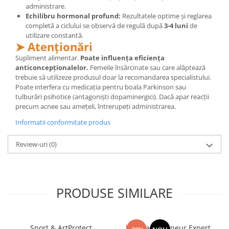
administrare.
Echilibru hormonal profund:
Rezultatele optime și reglarea
completă a ciclului se observă de regulă după
3-4 luni
de
utilizare constantă.
➤ Atenționări
Supliment alimentar.
Poate influența eficiența
anticoncepționalelor.
Femeile însărcinate sau care alăptează
trebuie să utilizeze produsul doar la recomandarea specialistului.
Poate interfera cu medicația pentru boala Parkinson sau
tulburări psihotice (antagoniști dopaminergici). Dacă apar reacții
precum acnee sau amețeli, întrerupeți administrarea.
Informatii conformitate produs
Review-uri
(0)
PRODUSE SIMILARE
Sport & ArtProtect
Manhaē Draineur Expert