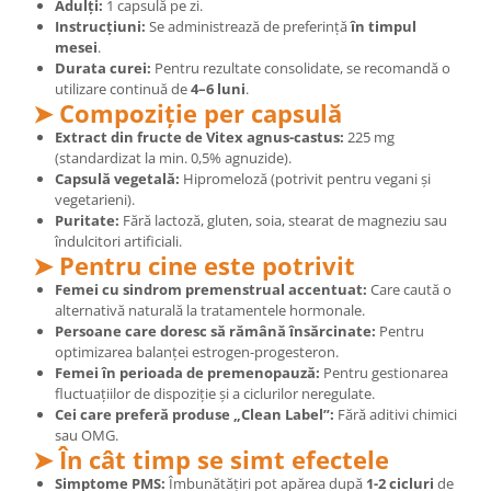
Adulți:
1 capsulă pe zi.
Instrucțiuni:
Se administrează de preferință
în timpul
mesei
.
Durata curei:
Pentru rezultate consolidate, se recomandă o
utilizare continuă de
4–6 luni
.
➤ Compoziție per capsulă
Extract din fructe de Vitex agnus-castus:
225 mg
(standardizat la min. 0,5% agnuzide).
Capsulă vegetală:
Hipromeloză (potrivit pentru vegani și
vegetarieni).
Puritate:
Fără lactoză, gluten, soia, stearat de magneziu sau
îndulcitori artificiali.
➤ Pentru cine este potrivit
Femei cu sindrom premenstrual accentuat:
Care caută o
alternativă naturală la tratamentele hormonale.
Persoane care doresc să rămână însărcinate:
Pentru
optimizarea balanței estrogen-progesteron.
Femei în perioada de premenopauză:
Pentru gestionarea
fluctuațiilor de dispoziție și a ciclurilor neregulate.
Cei care preferă produse „Clean Label”:
Fără aditivi chimici
sau OMG.
➤ În cât timp se simt efectele
Simptome PMS:
Îmbunătățiri pot apărea după
1-2 cicluri
de