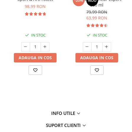
-20%
NOU
500 ml
98,99 RON
79,99 RON
63,99 RON
IN STOC
IN STOC
ADAUGA IN COS
ADAUGA IN COS
INFO UTILE
SUPORT CLIENTI