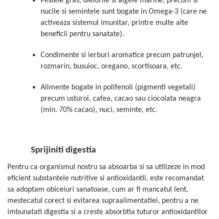
Pestele gras, uleiurile si algele marine, precum si
Mary & May
nucile si semintele sunt bogate in Omega-3 (care ne
Seleniu
activeaza sistemul imunitar, printre multe alte
COSRX
Seminte de in
beneficii pentru sanatate).
BIODANCE
Silimarina
OOTD
Condimente si ierburi aromatice precum patrunjel,
Spirulina
Cettua
rozmarin, busuioc, oregano, scortisoara, etc.
Ulei de cocos
Haruharu Wonder
Alimente bogate in polifenoli (pigmenti vegetali)
Medicube
Ulei de peste
precum usturoi, cafea, cacao sau ciocolata neagra
ARIUL
Ulei MCT
(min. 70% cacao), nuci, seminte, etc.
Dr. Althea
Vitamina A
DELLA BORN
Vitamina B
Sprijiniti digestia
Vitamina C
Vitamina D
Pentru ca organismul nostru sa absoarba si sa utilizeze in mod
eficient substantele nutritive si antioxidantii, este recomandat
Vitamina E
sa adoptam obiceiuri sanatoase, cum ar fi mancatul lent,
Vitamina K
mestecatul corect si evitarea supraalimentatiei, pentru a ne
Zinc
imbunatati digestia si a creste absorbtia tuturor antioxidantilor