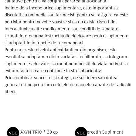
calitative pentru a va sprijini apararea antioxidanta.
Inainte de a incepe orice suplimentare, este important sa
discutati cu un medic sau farmacist pentru va asigura ca este
potrivita pentru nevoile voastre si ca nu exista riscuri de
interactiuni cu alte medicamente sau conditii de sanatate.
Urmati intotdeauna instructiunile de dozare pentru suplimente
si adaptati-le in functie de recomandari.
Pentru a creste nivelul antioxidantilor din organism, este
esential sa adoptam o dieta variata si echilibrata, sa integram
suplimentele adecvate, sa mentinem un stil de viata activ si sa
evitam factorii care contribuie la stresul oxidativ.
Prin combinarea acestor strategii, ne sustinem sanatatea
generala si ne protejam celulele de daunele cauzate de radicalii
liberi.
ALPHAXYN TRIO * 30 cp
Quercetin Supliment
NOU
NOU