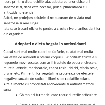
lucru printr-o dieta echilibrata, adoptarea unor obiceiuri
Geluri de duș
L-Carnitina
sanatoase si, daca este necesar, prin suplimentarea cu
Scruburi
L-Glutamina
antioxidanti esentiali.
Protecție Solară
Lecitina
Astfel, ne protejam celulele si ne bucuram de o viata mai
Creme SPF față
sanatoasa si mai lunga!
Maca
Creme SPF corp
Iata sase trucuri eficiente pentru a creste nivelul antioxidantilor
Magneziu
Spray SPF
din organism:
Miere de Manuka
Uleiuri bronzare
Adoptati o dieta bogata in antioxidanti
After Sun
MSM
Cu cat sunt mai multe culori pe farfurie, cu atat mai multa
Acceleratoare bronz
Multivitamine
varietate de nutrienti ii oferim corpului. Prioritizati fructele si
Igienă Personală
Omega
legumele mov-roscate, cum ar fi fructele de padure, ciresele,
Deodorante
Palmier pitic
murele, afinele, merisoarele, ceapa rosie, ridichi, sfecla rosie,
Mâini și Unghii
prune, etc. Pigmentii lor vegetali ne protejeaza de efectele
Probiotice
Creme mâini
negative cauzate de radicalii liberi si de radiatiile solare.
Proteine din zer (Whey Protein)
Alte alimente cu proprietati antioxidante si antiinflamatorii
Tratamente unghii
Quercetin
sunt:
Cosmetice coreene
Ghimbir si turmeric, care reduc durerile articulare.
Resveratrol
Beauty of Joseon
Scortisoara
PETITFEE