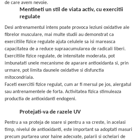
de care avem nevoie.
Cătină
Mentineti un stil de viata activ, cu exercitii
Chlorella
regulate
Colina
Desi antrenamentul intens poate provoca leziuni oxidative ale
Electroliti
fibrelor musculare, mai multe studii au demonstrat ca
exercitiile fizice regulate ajuta celulele sa isi mareasca
Produse Apicole
capacitatea de a reduce supraacumularea de radicali liberi.
Cacao
Exercitiile fizice regulate, de intensitate moderata, pot
imbunatati unele mecanisme de aparare antioxidanta si, prin
urmare, pot limita daunele oxidative si disfunctia
mitocondriala.
Faceti exercitii fizice regulat, cum ar fi mersul pe jos, alergatul
sau antrenamentele de forta. Activitatea fizica stimuleaza
productia de antioxidanti endogeni.
Protejati-va de razele UV
Pentru a va proteja de soare si pentru a va creste, in acelasi
timp, nivelul de antioxidanti, este important sa adoptati masuri
precum purtarea unor haine adecvate, palarii si ochelari de