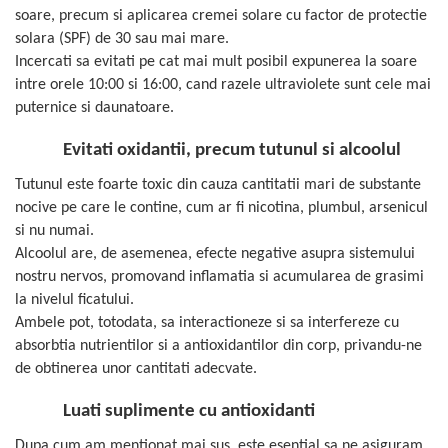
soare, precum si aplicarea cremei solare cu factor de protectie
solara (SPF) de 30 sau mai mare.
Incercati sa evitati pe cat mai mult posibil expunerea la soare
intre orele 10:00 si 16:00, cand razele ultraviolete sunt cele mai
puternice si daunatoare.
Evitati oxidantii, precum tutunul si alcoolul
Tutunul este foarte toxic din cauza cantitatii mari de substante
nocive pe care le contine, cum ar fi nicotina, plumbul, arsenicul
si nu numai.
Alcoolul are, de asemenea, efecte negative asupra sistemului
nostru nervos, promovand inflamatia si acumularea de grasimi
la nivelul ficatului.
Ambele pot, totodata, sa interactioneze si sa interfereze cu
absorbtia nutrientilor si a antioxidantilor din corp, privandu-ne
de obtinerea unor cantitati adecvate.
Luati suplimente cu antioxidanti
Dupa cum am mentionat mai sus, este esential sa ne asiguram