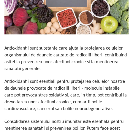
Oase & dinți
Îngrijirea Tenului
Colagen
Zinc Bisglicinat
Piele, păr & unghii
Creme de față
Creatina
Tranzit intestinal
Seruri
Crom
Creme cu SPF
Colesterol & tensiune
Demachiante
Curcumin (Turmeric)
Sănătatea copiilor
Geluri de curățare
Enzime
Performanta sportiva
Antioxidantii sunt substante care ajuta la protejarea celulelor
Ape micelare
Fibre
Sanatate Orala
organismului de daunele cauzate de radicalii liberi, contribuind
Tonere
astfel la prevenirea unor afectiuni cronice si la mentinerea
Fier
Alergii
Măști pentru față
sanatatii generale.
Garcinia
Exfoliante
Anti Intepaturi
Creme pentru ochi
Ghimbir
Antioxidantii sunt esentiali pentru protejarea celulelor noastre
Balsam buze
de daunele provocate de radicalii liberi - molecule instabile
Ginkgo biloba
care pot provoca stres oxidativ si, care, in timp, pot contribui la
Îngrijirea Corpului
Ginseng
dezvoltarea unor afectiuni cronice, cum ar fi bolile
Creme de corp
Glucozamina
cardiovasculare, cancerul sau bolile neurodegenerative.
Loțiuni
Glutation
Unturi de corp
Consolidarea sistemului nostru imunitar este esentiala pentru
L-Arginina
Uleiuri de corp
mentinerea sanatatii si prevenirea bolilor. Putem face acest