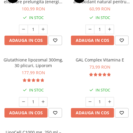
eliberare prelungita (energie,
antioxidant natural pentru
tonic vascular, tiroida
imunitate și controlul
100,99 RON
60,99 RON
sanatoasa)
alergiilor 30 capsule
IN STOC
IN STOC
ADAUGA IN COS
ADAUGA IN COS
Glutathione lipozomal 300mg,
GAL Complex Vitamina E
30 plicuri, Liporom
73,99 RON
177,99 RON
IN STOC
IN STOC
ADAUGA IN COS
ADAUGA IN COS
LipoCell C1000 mg, 250 ml –