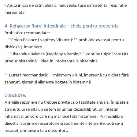
- Ajută în caz de astm alergic, răgușeală, tuse persistentă, respirație
îngreunată
4. Refacerea florei intestinale – cheia pentru prevenție
Probiotice recomandate:
- **Colon Balance (Napfeny Vitamin):** probiotic avansat pentru
disbioză și imunitate
- **Histamine Balance (Napfeny Vitamin):** conține tulpini care NU
produc histamină – ideal în intoleranță la histamină
**Durată recomandată:** minimum 3 luni, împreună cu o dietă fără
zaharuri, gluten și alimente bogate în histamină
Concluzie:
Alergiile sezoniere nu trebuie privite ca o fatalitate anuală. În spatele
strănutului se află un sistem imunitar dezechilibrat, un intestin
inflamat și un corp care nu mai face față histaminei. Prin echilibru
digestiv, susținere respiratorie și suplimente inteligente, poți să-ți
recapeți primăvara fără disconfort.