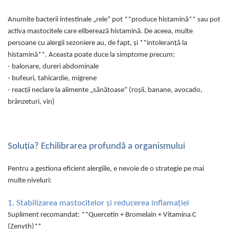
Mary & May
Seleniu
Anumite bacterii intestinale „rele” pot **produce histamină** sau pot
COSRX
Seminte de in
activa mastocitele care eliberează histamină. De aceea, multe
BIODANCE
persoane cu alergii sezoniere au, de fapt, și **intoleranță la
Silimarina
OOTD
histamină**. Aceasta poate duce la simptome precum:
Spirulina
Cettua
- balonare, dureri abdominale
Ulei de cocos
Haruharu Wonder
- bufeuri, tahicardie, migrene
- reacții neclare la alimente „sănătoase” (roșii, banane, avocado,
Medicube
Ulei de peste
brânzeturi, vin)
ARIUL
Ulei MCT
Dr. Althea
Vitamina A
DELLA BORN
Vitamina B
Soluția? Echilibrarea profundă a organismului
Vitamina C
Pentru a gestiona eficient alergiile, e nevoie de o strategie pe mai
Vitamina D
multe niveluri:
Vitamina E
1. Stabilizarea mastocitelor și reducerea inflamației
Vitamina K
Supliment recomandat: **Quercetin + Bromelain + Vitamina C
Zinc
(Zenyth)**