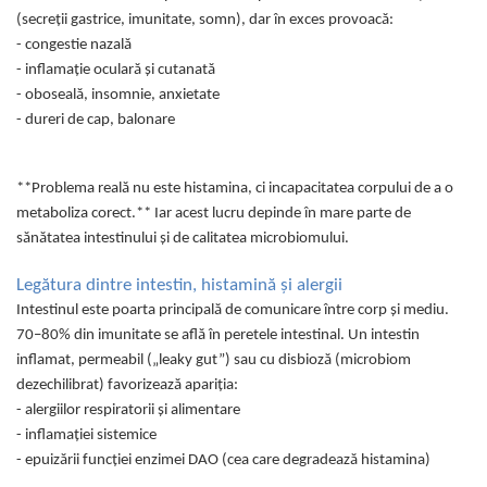
Geluri de duș
L-Carnitina
(secreții gastrice, imunitate, somn), dar în exces provoacă:
Scruburi
- congestie nazală
L-Glutamina
Protecție Solară
- inflamație oculară și cutanată
Lecitina
- oboseală, insomnie, anxietate
Creme SPF față
Maca
- dureri de cap, balonare
Creme SPF corp
Magneziu
Spray SPF
Miere de Manuka
Uleiuri bronzare
**Problema reală nu este histamina, ci incapacitatea corpului de a o
metaboliza corect.** Iar acest lucru depinde în mare parte de
After Sun
MSM
sănătatea intestinului și de calitatea microbiomului.
Acceleratoare bronz
Multivitamine
Igienă Personală
Omega
Legătura dintre intestin, histamină și alergii
Deodorante
Intestinul este poarta principală de comunicare între corp și mediu.
Palmier pitic
Mâini și Unghii
70–80% din imunitate se află în peretele intestinal. Un intestin
Probiotice
inflamat, permeabil („leaky gut”) sau cu disbioză (microbiom
Creme mâini
Proteine din zer (Whey Protein)
dezechilibrat) favorizează apariția:
Tratamente unghii
- alergiilor respiratorii și alimentare
Quercetin
Cosmetice coreene
- inflamației sistemice
Resveratrol
Beauty of Joseon
- epuizării funcției enzimei DAO (cea care degradează histamina)
Scortisoara
PETITFEE