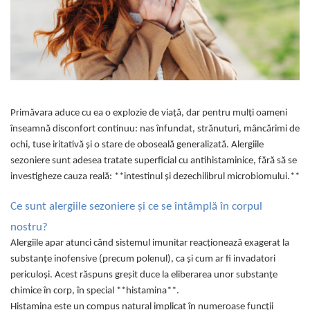
Oase & dinți
Îngrijirea Tenului
Colagen
Zinc Bisglicinat
Piele, păr & unghii
Creme de față
Creatina
Tranzit intestinal
Seruri
Crom
Creme cu SPF
Colesterol & tensiune
Demachiante
Curcumin (Turmeric)
Sănătatea copiilor
Geluri de curățare
Enzime
Performanta sportiva
Primăvara aduce cu ea o explozie de viață, dar pentru mulți oameni
Ape micelare
Fibre
Sanatate Orala
înseamnă disconfort continuu: nas înfundat, strănuturi, mâncărimi de
Tonere
ochi, tuse iritativă și o stare de oboseală generalizată. Alergiile
Fier
Alergii
Măști pentru față
sezoniere sunt adesea tratate superficial cu antihistaminice, fără să se
Garcinia
Exfoliante
Anti Intepaturi
investigheze cauza reală: **intestinul și dezechilibrul microbiomului.**
Creme pentru ochi
Ghimbir
Balsam buze
Ce sunt alergiile sezoniere și ce se întâmplă în corpul
Ginkgo biloba
Îngrijirea Corpului
nostru?
Ginseng
Alergiile apar atunci când sistemul imunitar reacționează exagerat la
Creme de corp
Glucozamina
substanțe inofensive (precum polenul), ca și cum ar fi invadatori
Loțiuni
Glutation
periculoși. Acest răspuns greșit duce la eliberarea unor substanțe
Unturi de corp
chimice în corp, în special **histamina**.
L-Arginina
Uleiuri de corp
Histamina este un compus natural implicat în numeroase funcții