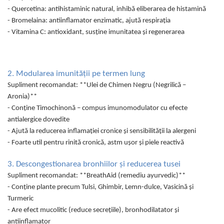
Cătină
- Quercetina: antihistaminic natural, inhibă eliberarea de histamină
- Bromelaina: antiinflamator enzimatic, ajută respirația
Chlorella
- Vitamina C: antioxidant, susține imunitatea și regenerarea
Colina
Electroliti
Produse Apicole
2. Modularea imunității pe termen lung
Cacao
Supliment recomandat: **Ulei de Chimen Negru (Negrilică –
Aronia)**
- Conține Timochinonă – compus imunomodulator cu efecte
antialergice dovedite
- Ajută la reducerea inflamației cronice și sensibilității la alergeni
- Foarte util pentru rinită cronică, astm ușor și piele reactivă
3. Descongestionarea bronhiilor și reducerea tusei
Supliment recomandat: **BreathAid (remediu ayurvedic)**
- Conține plante precum Tulsi, Ghimbir, Lemn-dulce, Vasicină și
Turmeric
- Are efect mucolitic (reduce secrețiile), bronhodilatator și
antiinflamator