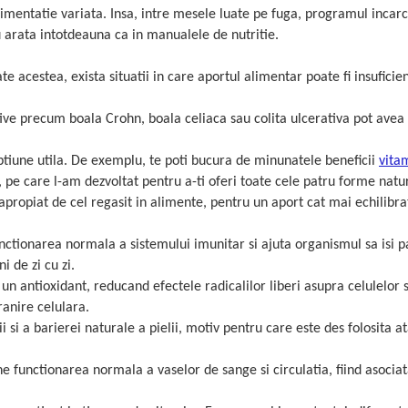
alimentatie variata. Insa, intre mesele luate pe fuga, programul incarc
u arata intotdeauna ca in manualele de nutritie.
te acestea, exista situatii in care aportul alimentar poate fi insuficie
ve precum boala Crohn, boala celiaca sau colita ulcerativa pot avea d
ptiune utila. De exemplu, te poti bucura de minunatele beneficii
vita
, pe care l-am dezvoltat pentru a-ti oferi toate cele patru forme natu
apropiat de cel regasit in alimente, pentru un aport cat mai echilibra
nctionarea normala a sistemului imunitar si ajuta organismul sa isi p
i de zi cu zi.
un antioxidant, reducand efectele radicalilor liberi asupra celulelor s
ranire celulara.
 si a barierei naturale a pielii, motiv pentru care este des folosita at
e functionarea normala a vaselor de sange si circulatia, fiind asocia