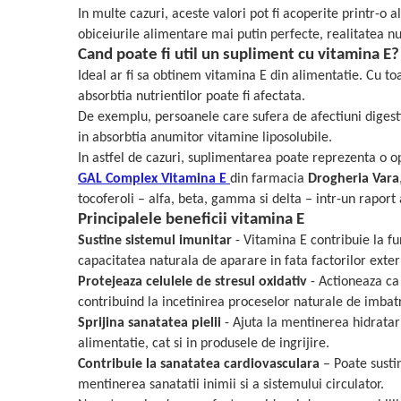
Cătină
In multe cazuri, aceste valori pot fi acoperite printr-o 
obiceiurile alimentare mai putin perfecte, realitatea n
Chlorella
Cand poate fi util un supliment cu vitamina E?
Colina
Ideal ar fi sa obtinem vitamina E din alimentatie. Cu toa
Electroliti
absorbtia nutrientilor poate fi afectata.
De exemplu, persoanele care sufera de afectiuni digesti
Produse Apicole
in absorbtia anumitor vitamine liposolubile.
Cacao
In astfel de cazuri, suplimentarea poate reprezenta o o
GAL Complex Vitamina E
din farmacia
Drogheria Vara
tocoferoli – alfa, beta, gamma si delta – intr-un raport 
Principalele beneficii vitamina E
Sustine sistemul imunitar
- Vitamina E contribuie la fu
capacitatea naturala de aparare in fata factorilor extern
Protejeaza celulele de stresul oxidativ
- Actioneaza ca 
contribuind la incetinirea proceselor naturale de imbat
Sprijina sanatatea pielii
- Ajuta la mentinerea hidratarii
alimentatie, cat si in produsele de ingrijire.
Contribuie la sanatatea cardiovasculara
– Poate sustin
mentinerea sanatatii inimii si a sistemului circulator.