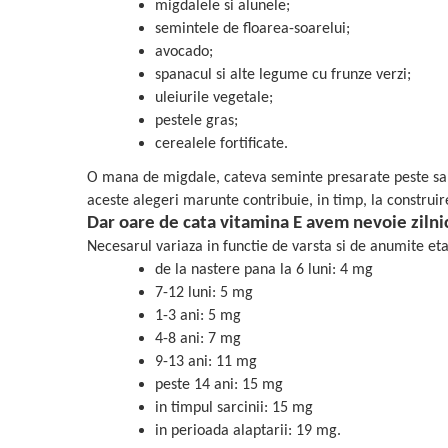
migdalele si alunele;
Mary & May
Seleniu
semintele de floarea-soarelui;
COSRX
avocado;
Seminte de in
spanacul si alte legume cu frunze verzi;
BIODANCE
Silimarina
uleiurile vegetale;
OOTD
Spirulina
pestele gras;
Cettua
cerealele fortificate.
Ulei de cocos
Haruharu Wonder
O mana de migdale, cateva seminte presarate peste salat
Medicube
Ulei de peste
aceste alegeri marunte contribuie, in timp, la construir
ARIUL
Ulei MCT
Dar oare de cata vitamina E avem nevoie zilni
Dr. Althea
Vitamina A
Necesarul variaza in functie de varsta si de anumite etap
DELLA BORN
de la nastere pana la 6 luni: 4 mg
Vitamina B
7-12 luni: 5 mg
Vitamina C
1-3 ani: 5 mg
Vitamina D
4-8 ani: 7 mg
9-13 ani: 11 mg
Vitamina E
peste 14 ani: 15 mg
Vitamina K
in timpul sarcinii: 15 mg
in perioada alaptarii: 19 mg.
Zinc