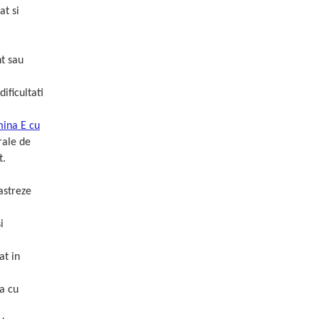
at si
nt sau
ificultati
mina E cu
rale de
t.
astreze
i
at in
ta cu