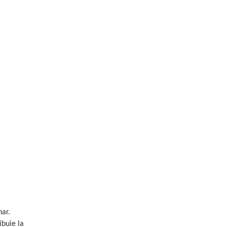
nar.
ibuie la