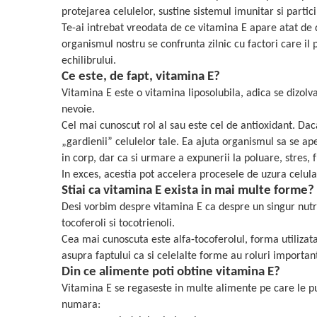
Geluri de duș
L-Carnitina
protejarea celulelor, sustine sistemul imunitar si part
Scruburi
Te-ai intrebat vreodata de ce vitamina E apare atat de d
L-Glutamina
Protecție Solară
organismul nostru se confrunta zilnic cu factori care il 
Lecitina
echilibrului.
Creme SPF față
Maca
Ce este, de fapt, vitamina E?
Creme SPF corp
Vitamina E este o vitamina liposolubila, adica se dizolva
Magneziu
Spray SPF
nevoie.
Miere de Manuka
Uleiuri bronzare
Cel mai cunoscut rol al sau este cel de antioxidant. Dac
After Sun
MSM
„gardienii” celulelor tale. Ea ajuta organismul sa se ap
Acceleratoare bronz
in corp, dar ca si urmare a expunerii la poluare, stres,
Multivitamine
In exces, acestia pot accelera procesele de uzura celula
Igienă Personală
Omega
Stiai ca vitamina E exista in mai multe forme?
Deodorante
Palmier pitic
Desi vorbim despre vitamina E ca despre un singur nutrie
Mâini și Unghii
tocoferoli si tocotrienoli.
Probiotice
Creme mâini
Cea mai cunoscuta este alfa-tocoferolul, forma utilizata
Proteine din zer (Whey Protein)
asupra faptului ca si celelalte forme au roluri importan
Tratamente unghii
Quercetin
Din ce alimente poti obtine vitamina E?
Cosmetice coreene
Vitamina E se regaseste in multe alimente pe care le pu
Resveratrol
Beauty of Joseon
numara:
Scortisoara
PETITFEE