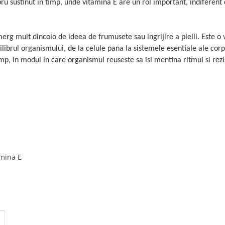
ru sustinut in timp, unde vitamina E are un rol important, indiferent
erg mult dincolo de ideea de frumusete sau ingrijire a pielii. Este o
hilibrul organismului, de la celule pana la sistemele esentiale ale corp
timp, in modul in care organismul reuseste sa isi mentina ritmul si rezi
mina E