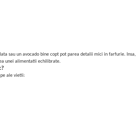
a sau un avocado bine copt pot parea detalii mici in farfurie. Insa,
ea unei alimentatii echilibrate.
c?
e ale vietii: