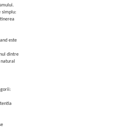
smului.
e simplu:
ntinerea
cand este
nul dintre
 natural
gorii:
tentia
se