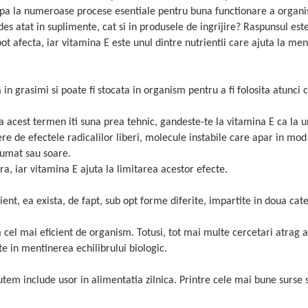
icipa la numeroase procese esentiale pentru buna functionare a organi
es atat in suplimente, cat si in produsele de ingrijire? Raspunsul est
pot afecta, iar vitamina E este unul dintre nutrientii care ajuta la me
 in grasimi si poate fi stocata in organism pentru a fi folosita atunci 
a acest termen iti suna prea tehnic, gandeste-te la vitamina E ca la u
ere de efectele radicalilor liberi, molecule instabile care apar in mod
 fumat sau soare.
ra, iar vitamina E ajuta la limitarea acestor efecte.
nt, ea exista, de fapt, sub opt forme diferite, impartite in doua cate
 cel mai eficient de organism. Totusi, tot mai multe cercetari atrag a
te in mentinerea echilibrului biologic.
tem include usor in alimentatia zilnica. Printre cele mai bune surse 