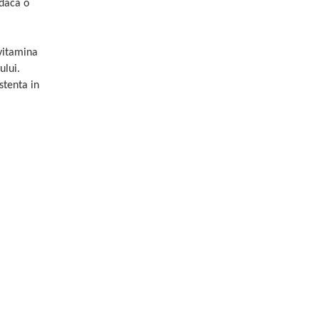
 daca o
 vitamina
ului.
stenta in