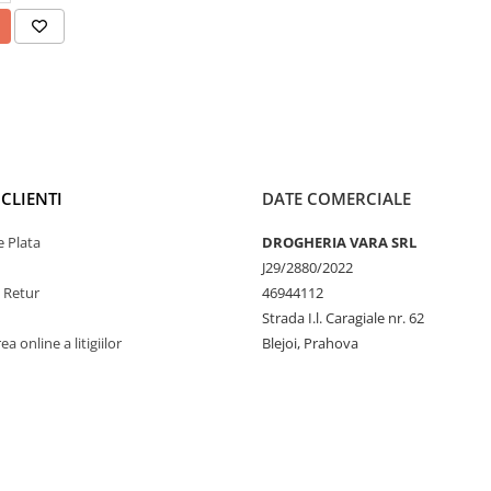
CLIENTI
DATE COMERCIALE
 Plata
DROGHERIA VARA SRL
J29/2880/2022
e Retur
46944112
Strada I.l. Caragiale nr. 62
a online a litigiilor
Blejoi, Prahova