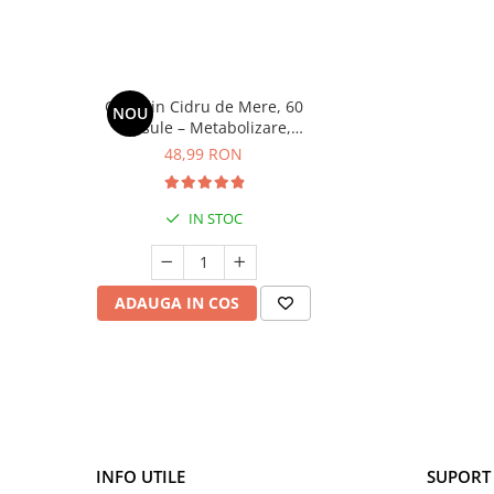
Oțet din Cidru de Mere, 60
NOU
capsule – Metabolizare,
Controlul Glicemiei și Digestie
48,99 RON
Sănătoasă
IN STOC
ADAUGA IN COS
INFO UTILE
SUPORT 