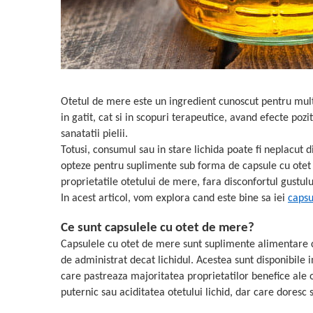
Geluri de duș
L-Carnitina
Scruburi
L-Glutamina
Protecție Solară
Lecitina
Creme SPF față
Maca
Creme SPF corp
Magneziu
Spray SPF
Otetul de mere este un ingredient cunoscut pentru multip
Miere de Manuka
in gatit, cat si in scopuri terapeutice, avand efecte pozit
Uleiuri bronzare
sanatatii pielii.
After Sun
MSM
Totusi, consumul sau in stare lichida poate fi neplacut 
Acceleratoare bronz
Multivitamine
opteze pentru suplimente sub forma de capsule cu otet
Igienă Personală
Omega
proprietatile otetului de mere, fara disconfortul gustului
Deodorante
In acest articol, vom explora cand este bine sa iei
capsu
Palmier pitic
Mâini și Unghii
Probiotice
Ce sunt capsulele cu otet de mere?
Creme mâini
Capsulele cu otet de mere sunt suplimente alimentare c
Proteine din zer (Whey Protein)
Tratamente unghii
de administrat decat lichidul. Acestea sunt disponibile 
Quercetin
Cosmetice coreene
care pastreaza majoritatea proprietatilor benefice ale 
Resveratrol
puternic sau aciditatea otetului lichid, dar care doresc 
Beauty of Joseon
Scortisoara
PETITFEE