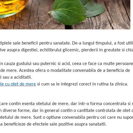
lele sale beneficii pentru sanatate. De-a lungul timpului, a fost utili
ive asupra digestiei, echilibrului glicemic, pierderii in greutate si chi
din cauza gustului sau puternic si acid, ceea ce face ca multe persoan
 de mere. Acestea ofera o modalitate convenabila de a beneficia de
 sau a aciditatii.
le cu otet de mere
si cum sa le integrezi corect in rutina ta zilnica.
are contin esenta otetului de mere, dar intr-o forma concentrata si 
in diverse forme, dar in general contin o cantitate controlata de otet
otetului de mere. Sunt o optiune convenabila pentru cei care nu supor
sa beneficieze de efectele sale pozitive asupra sanatatii.