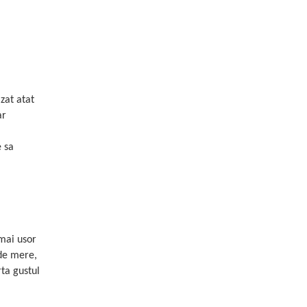
zat atat
ar
e sa
mai usor
 de mere,
ta gustul