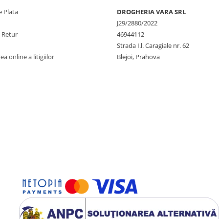
 Plata
DROGHERIA VARA SRL
J29/2880/2022
e Retur
46944112
Strada I.l. Caragiale nr. 62
a online a litigiilor
Blejoi, Prahova