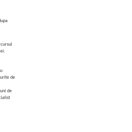
 dupa
rcursul
ei.
ru
urite de
iuni de
ialist