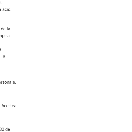
t
 acid.
 de la
imp sa
a
 la
ersonale.
. Acestea
 30 de