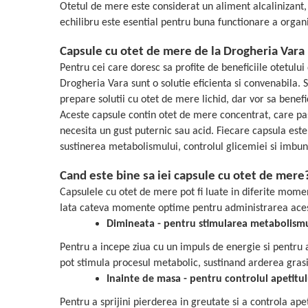
Otetul de mere este considerat un aliment alcalinizant,
Cătină
echilibru este esential pentru buna functionare a organ
Chlorella
Capsule cu otet de mere de la Drogheria Vara
Colina
Pentru cei care doresc sa profite de beneficiile otetului
Electroliti
Drogheria Vara sunt o solutie eficienta si convenabila. S
Produse Apicole
prepare solutii cu otet de mere lichid, dar vor sa benefi
Aceste capsule contin otet de mere concentrat, care pas
Cacao
necesita un gust puternic sau acid. Fiecare capsula est
sustinerea metabolismului, controlul glicemiei si imbuna
Cand este bine sa iei capsule cu otet de mere
Capsulele cu otet de mere pot fi luate in diferite moment
Iata cateva momente optime pentru administrarea ace
Dimineata - pentru stimularea metabolism
Pentru a incepe ziua cu un impuls de energie si pentru 
pot stimula procesul metabolic, sustinand arderea grasi
Inainte de masa - pentru controlul apetitul
Pentru a sprijini pierderea in greutate si a controla ap