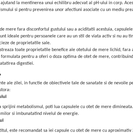
 ajutand la mentinerea unui echilibru adecvat al pH-ului in corp. Aces
ismului si pentru prevenirea unor afectiuni asociate cu un mediu prea
 de mere fara disconfortul gustului sau a aciditatii acestuia, capsulele
unt ideale pentru persoanele care au un stil de viata activ si nu au t
cieze de proprietatile sale.
treaza toate proprietatile benefice ale otetului de mere lichid, fara 
e formulata pentru a oferi o doza optima de otet de mere, contribuind
tatirea digestiei.
?
e ale zilei, in functie de obiectivele tale de sanatate si de nevoile p
stora:
ului
a sprijini metabolismul, poti lua capsulele cu otet de mere dimineata
milor si imbunatatind nivelul de energie.
ui
etitul, este recomandat sa iei capsule cu otet de mere cu aproximativ