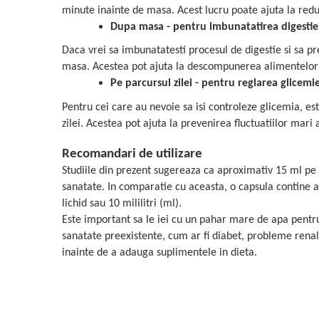
minute inainte de masa. Acest lucru poate ajuta la red
Dupa masa - pentru imbunatatirea digestie
Daca vrei sa imbunatatesti procesul de digestie si sa pr
masa. Acestea pot ajuta la descompunerea alimentelor 
Pe parcursul zilei - pentru reglarea glicemie
Pentru cei care au nevoie sa isi controleze glicemia, es
zilei. Acestea pot ajuta la prevenirea fluctuatiilor mari
Recomandari de utilizare
Studiile din prezent sugereaza ca aproximativ 15 ml pe zi
sanatate. In comparatie cu aceasta, o capsula contine 
lichid sau 10 mililitri (ml).
Este important sa le iei cu un pahar mare de apa pentru 
sanatate preexistente, cum ar fi diabet, probleme renale
inainte de a adauga suplimentele in dieta.