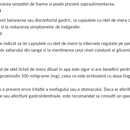
ucerea senzatiei de foame si poate preveni supraalimentarea.
i
evii balonarea sau disconfortul gastric, ia capsulele cu otet de mere
si la reducerea simptomelor de indigestie.
i
te indicat sa iei capsulele cu otet de mere la intervale regulate pe pa
 ale zaharului din sange si la mentinerea unui nivel constant al glicemi
 de otet lichid de mere diluat in apa este sigur si are beneficii pent
aproximativ 500 miligrame (mg), ceea ce este echivalent cu doua ling
a preveni orice iritatie a esofagului sau a stomacului. Daca ai afect
 sau afectiuni gastrointestinale, este recomandat sa consulti un spec