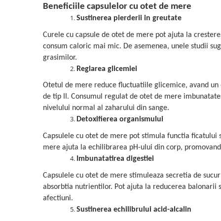
Beneficiile capsulelor cu otet de mere
Mary & May
Seleniu
Sustinerea pierderii in greutate
COSRX
Seminte de in
Curele cu capsule de otet de mere pot ajuta la cresterea
BIODANCE
Silimarina
consum caloric mai mic. De asemenea, unele studii sug
OOTD
grasimilor.
Spirulina
Cettua
Reglarea glicemiei
Ulei de cocos
Haruharu Wonder
Otetul de mere reduce fluctuatiile glicemice, avand un e
Medicube
Ulei de peste
de tip II. Consumul regulat de otet de mere imbunatate
ARIUL
Ulei MCT
nivelului normal al zaharului din sange.
Dr. Althea
Detoxifierea organismului
Vitamina A
DELLA BORN
Capsulele cu otet de mere pot stimula functia ficatului s
Vitamina B
mere ajuta la echilibrarea pH-ului din corp, promovand 
Vitamina C
Imbunatatirea digestiei
Vitamina D
Capsulele cu otet de mere stimuleaza secretia de sucuri
Vitamina E
absorbtia nutrientilor. Pot ajuta la reducerea balonarii 
Vitamina K
afectiuni.
Sustinerea echilibrului acid-alcalin
Zinc