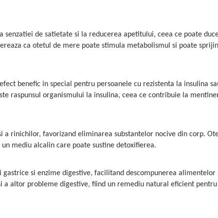
 senzatiei de satietate si la reducerea apetitului, ceea ce poate duce
ereaza ca otetul de mere poate stimula metabolismul si poate spriji
fect benefic in special pentru persoanele cu rezistenta la insulina sa
ste raspunsul organismului la insulina, ceea ce contribuie la mentine
i a rinichilor, favorizand eliminarea substantelor nocive din corp. Ot
un mediu alcalin care poate sustine detoxifierea.
 gastrice si enzime digestive, facilitand descompunerea alimentelor 
si a altor probleme digestive, fiind un remediu natural eficient pentru