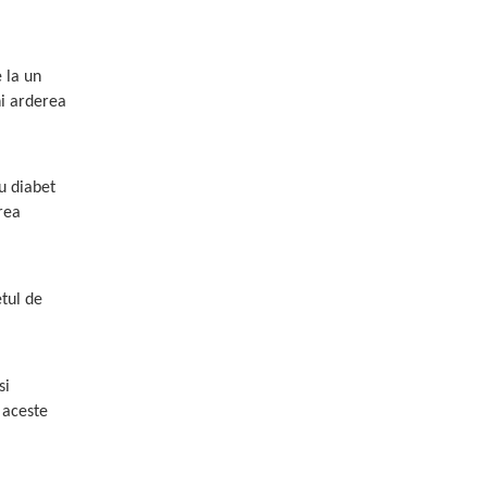
 la un
ni arderea
u diabet
rea
etul de
si
 aceste