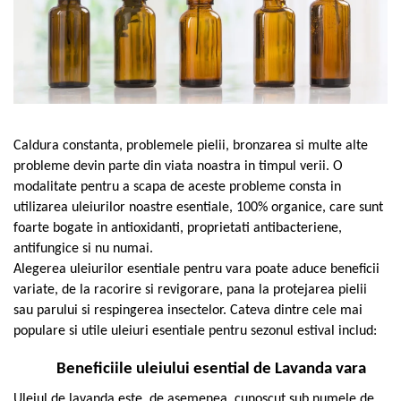
Oase & dinți
Îngrijirea Tenului
Colagen
Zinc Bisglicinat
Piele, păr & unghii
Creme de față
Creatina
Tranzit intestinal
Seruri
Crom
Creme cu SPF
Colesterol & tensiune
Demachiante
Curcumin (Turmeric)
Sănătatea copiilor
Geluri de curățare
Enzime
Performanta sportiva
Caldura constanta, problemele pielii, bronzarea si multe alte
Ape micelare
Fibre
Sanatate Orala
probleme devin parte din viata noastra in timpul verii. O
Tonere
modalitate pentru a scapa de aceste probleme consta in
Fier
Alergii
Măști pentru față
utilizarea uleiurilor noastre esentiale, 100% organice, care sunt
Garcinia
Exfoliante
Anti Intepaturi
foarte bogate in antioxidanti, proprietati antibacteriene,
Creme pentru ochi
Ghimbir
antifungice si nu numai.
Balsam buze
Alegerea uleiurilor esentiale pentru vara poate aduce beneficii
Ginkgo biloba
Îngrijirea Corpului
variate, de la racorire si revigorare, pana la protejarea pielii
Ginseng
sau parului si respingerea insectelor. Cateva dintre cele mai
Creme de corp
Glucozamina
populare si utile uleiuri esentiale pentru sezonul estival includ:
Loțiuni
Glutation
Unturi de corp
Beneficiile uleiului esential de Lavanda vara
L-Arginina
Uleiuri de corp
Uleiul de lavanda este, de asemenea, cunoscut sub numele de