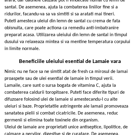
afara, dar daunele cauzate pot fi vindecate numai cu lemn de
santal. De asemenea, ajuta la combaterea liniilor fine si a
ridurilor, facandu-va sa va simtiti si sa aratati mai tineri.
Puteti amesteca uleiul din lemn de santal cu crema de fata
obisnuita, care poate actiona ca remediu anti-imbatranire
preparat acasa. Utilizarea uleiului din lemn de santal in timpul
dusului va relaxeaza mintea si va mentine temperatura corpului
in limite normale.
Beneficiile uleiului esential de Lamaie vara
Nimic nu ne face sa ne simtit atat de fresh ca mirosul de lamai
proaspete sau de ulei esential de lamaie in timpul verii.
Lamaile, care sunt o sursa bogata de vitamina C, ajuta la
combaterea caldurii toropitoare. Puteti face diferite tipuri de
difuzoare folosind ulei de lamaie si amestecandu-l cu alte
uleiuri si baze. Proprietatile astringente ale lamaii promoveaza
sanatatea pielii si combat cicatricile. De asemenea, reduc
germenii si elimina toate toxinele din organism.
Uleiul de lamaie are proprietati unice antiseptice, lipolitice, de
calmare a nervilor, digestive si de curatare. De asemenea,