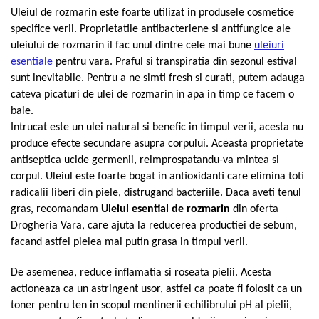
Uleiul de rozmarin este foarte utilizat in produsele cosmetice
Mary & May
Seleniu
specifice verii. Proprietatile antibacteriene si antifungice ale
COSRX
Seminte de in
uleiului de rozmarin il fac unul dintre cele mai bune
uleiuri
BIODANCE
esentiale
pentru vara. Praful si transpiratia din sezonul estival
Silimarina
OOTD
sunt inevitabile. Pentru a ne simti fresh si curati, putem adauga
Spirulina
Cettua
cateva picaturi de ulei de rozmarin in apa in timp ce facem o
Ulei de cocos
Haruharu Wonder
baie.
Intrucat este un ulei natural si benefic in timpul verii, acesta nu
Medicube
Ulei de peste
produce efecte secundare asupra corpului. Aceasta proprietate
ARIUL
Ulei MCT
antiseptica ucide germenii, reimprospatandu-va mintea si
Dr. Althea
Vitamina A
corpul. Uleiul este foarte bogat in antioxidanti care elimina toti
DELLA BORN
radicalii liberi din piele, distrugand bacteriile. Daca aveti tenul
Vitamina B
gras, recomandam
Uleiul esential de rozmarin
din oferta
Vitamina C
Drogheria Vara, care ajuta la reducerea productiei de sebum,
Vitamina D
facand astfel pielea mai putin grasa in timpul verii.
Vitamina E
De asemenea, reduce inflamatia si roseata pielii. Acesta
Vitamina K
actioneaza ca un astringent usor, astfel ca poate fi folosit ca un
toner pentru ten in scopul mentinerii echilibrului pH al pielii,
Zinc