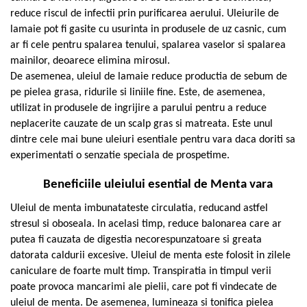
reduce riscul de infectii prin purificarea aerului. Uleiurile de
lamaie pot fi gasite cu usurinta in produsele de uz casnic, cum
ar fi cele pentru spalarea tenului, spalarea vaselor si spalarea
mainilor, deoarece elimina mirosul.
De asemenea, uleiul de lamaie reduce productia de sebum de
pe pielea grasa, ridurile si liniile fine. Este, de asemenea,
utilizat in produsele de ingrijire a parului pentru a reduce
neplacerite cauzate de un scalp gras si matreata. Este unul
dintre cele mai bune uleiuri esentiale pentru vara daca doriti sa
experimentati o senzatie speciala de prospetime.
Beneficiile uleiului esential de Menta vara
Uleiul de menta imbunatateste circulatia, reducand astfel
stresul si oboseala. In acelasi timp, reduce balonarea care ar
putea fi cauzata de digestia necorespunzatoare si greata
datorata caldurii excesive. Uleiul de menta este folosit in zilele
caniculare de foarte mult timp. Transpiratia in timpul verii
poate provoca mancarimi ale pielii, care pot fi vindecate de
uleiul de menta. De asemenea, lumineaza si tonifica pielea