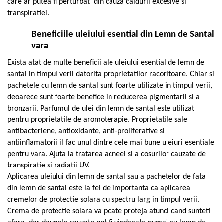
care ar putea fi perturbat din cauza caldurii excesive si
Cătină
transpiratiei.
Chlorella
Beneficiile uleiului esential din Lemn de Santal
Colina
vara
Electroliti
Exista atat de multe beneficii ale uleiului esential de lemn de
Produse Apicole
santal in timpul verii datorita proprietatilor racoritoare. Chiar si
Cacao
pachetele cu lemn de santal sunt foarte utilizate in timpul verii,
deoarece sunt foarte benefice in reducerea pigmentarii si a
bronzarii. Parfumul de ulei din lemn de santal este utilizat
pentru proprietatile de aromoterapie. Proprietatile sale
antibacteriene, antioxidante, anti-proliferative si
antiinflamatorii il fac unul dintre cele mai bune uleiuri esentiale
pentru vara. Ajuta la tratarea acneei si a cosurilor cauzate de
transpiratie si radiatii UV.
Aplicarea uleiului din lemn de santal sau a pachetelor de fata
din lemn de santal este la fel de importanta ca aplicarea
cremelor de protectie solara cu spectru larg in timpul verii.
Crema de protectie solara va poate proteja atunci cand sunteti