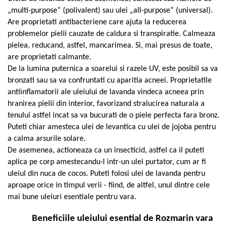
Geluri de duș
L-Carnitina
„
multi-purpose
” (polivalent) sau ulei „
all-purpose
” (universal).
Scruburi
L-Glutamina
Are proprietati antibacteriene care ajuta la reducerea
Protecție Solară
problemelor pielii cauzate de caldura si transpiratie. Calmeaza
Lecitina
pielea, reducand, astfel, mancarimea. Si, mai presus de toate,
Creme SPF față
Maca
are proprietati calmante.
Creme SPF corp
Magneziu
De la lumina puternica a soarelui si razele UV, este posibil sa va
Spray SPF
bronzati sau sa va confruntati cu aparitia acneei. Proprietatile
Miere de Manuka
Uleiuri bronzare
antiinflamatorii ale uleiului de lavanda vindeca acneea prin
After Sun
MSM
hranirea pielii din interior, favorizand stralucirea naturala a
Acceleratoare bronz
Multivitamine
tenului astfel incat sa va bucurati de o piele perfecta fara bronz.
Igienă Personală
Puteti chiar amesteca ulei de levantica cu ulei de jojoba pentru
Omega
a calma arsurile solare.
Deodorante
Palmier pitic
De asemenea, actioneaza ca un insecticid, astfel ca il puteti
Mâini și Unghii
aplica pe corp amestecandu-l intr-un ulei purtator, cum ar fi
Probiotice
Creme mâini
uleiul din nuca de cocos. Puteti folosi ulei de lavanda pentru
Proteine din zer (Whey Protein)
Tratamente unghii
aproape orice in timpul verii - fiind, de altfel, unul dintre cele
Quercetin
Cosmetice coreene
mai bune uleiuri esentiale pentru vara.
Resveratrol
Beauty of Joseon
Beneficiile uleiului esential de Rozmarin vara
Scortisoara
PETITFEE