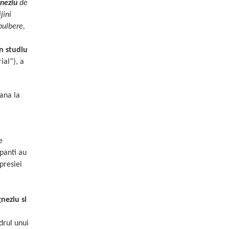
neziu
de
jini
pulbere,
n studiu
ial
”
), a
pana la
e
panti au
presiei
neziu si
drul unui