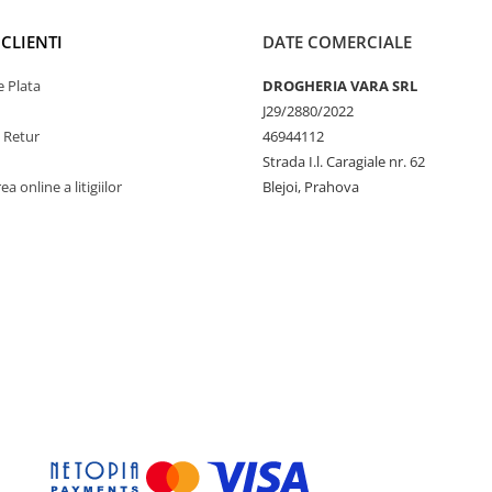
CLIENTI
DATE COMERCIALE
 Plata
DROGHERIA VARA SRL
J29/2880/2022
e Retur
46944112
Strada I.l. Caragiale nr. 62
a online a litigiilor
Blejoi, Prahova