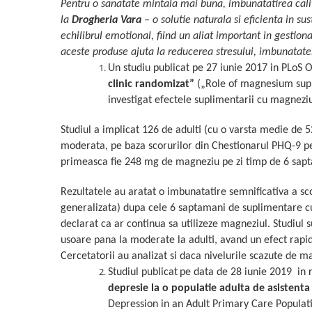
Pentru o sanatate mintala mai buna, imbunatatirea calit
Mary & May
Seleniu
la
Drogheria Vara
– o solutie naturala si eficienta in su
COSRX
echilibrul emotional, fiind un aliat important in gestio
Seminte de in
aceste produse ajuta la reducerea stresului, imbunatatesc
BIODANCE
Silimarina
Un studiu publicat pe 27 iunie 2017 in PLoS 
OOTD
clinic randomizat
”
(
„
Role of magnesium supp
Spirulina
Cettua
investigat efectele suplimentarii cu magneziu
Ulei de cocos
Haruharu Wonder
Medicube
Ulei de peste
Studiul a implicat 126 de adulti (cu o varsta medie de 5
ARIUL
moderata, pe baza scorurilor din Chestionarul PHQ-9 pen
Ulei MCT
Dr. Althea
primeasca fie 248 mg de magneziu pe zi timp de 6 sapt
Vitamina A
DELLA BORN
Rezultatele au aratat o imbunatatire semnificativa a sc
Vitamina B
generalizata) dupa cele 6 saptamani de suplimentare cu
Vitamina C
declarat ca ar continua sa utilizeze magneziul. Studiul
Vitamina D
usoare pana la moderate la adulti, avand un efect rapid 
Cercetatorii au analizat si daca nivelurile scazute de ma
Vitamina E
Studiul publicat
pe data de 28 iunie 2019 in r
Vitamina K
depresie la o populatie adulta de asistent
Zinc
Depression in an Adult Primary Care Populatio