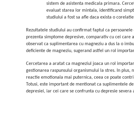
sistem de asistenta medicala primara. Cercet
Cătină
evaluat starea lor mintala, identificand sim
Chlorella
studiului a fost sa afle daca exista o corelat
Colina
Rezultatele studiului au confirmat faptul ca persoanele
Electroliti
prezenta simptome depresive, comparativ cu cei care 
Produse Apicole
observat ca suplimentarea cu magneziu a dus la o imbun
Cacao
deficiente de magneziu, sugerand astfel un rol importan
Cercetarea a aratat ca magneziul joaca un rol important
gestionarea raspunsului organismului la stres. In plus, 
reactie emotionala mai puternica, ceea ce poate contrib
Totusi, este important de mentionat ca suplimentele d
depresiei, iar cei care se confrunta cu depresie severa