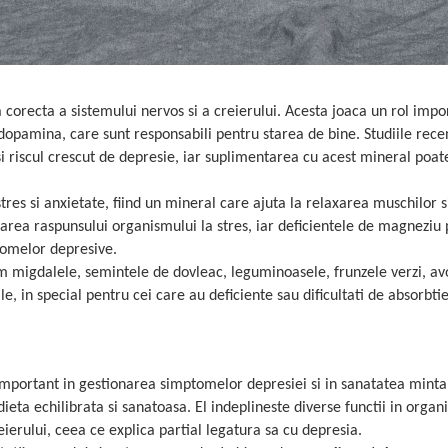
corecta a sistemului nervos si a creierului. Acesta joaca un rol impo
 dopamina, care sunt responsabili pentru starea de bine. Studiile rece
i riscul crescut de depresie, iar suplimentarea cu acest mineral poate
res si anxietate, fiind un mineral care ajuta la relaxarea muschilor s
area raspunsului organismului la stres, iar deficientele de magneziu
ptomelor depresive.
 migdalele, semintele de dovleac, leguminoasele, frunzele verzi, av
ile, in special pentru cei care au deficiente sau dificultati de absorbti
important in gestionarea simptomelor depresiei si in sanatatea minta
eta echilibrata si sanatoasa. El indeplineste diverse functii in organ
eierului, ceea ce explica partial legatura sa cu depresia.