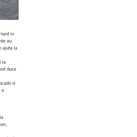
rtant in
nte au
 ajuta la
i la
 pot duce
ocado si
e a
la
ism,