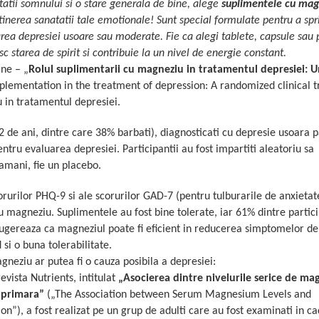
atii somnului si o stare generala de bine, alege
suplimentele cu mag
stinerea sanatatii tale emotionale! Sunt special formulate pentru a spri
narea depresiei usoare sau moderate. Fie ca alegi tablete, capsule sau 
 starea de spirit si contribuie la un nivel de energie constant.
One –
„
Rolul suplimentarii cu magneziu in tratamentul depresiei: U
lementation in the treatment of depression: A randomized clinical tr
 in tratamentul depresiei.
2 de ani, dintre care 38% barbati), diagnosticati cu depresie usoara 
tru evaluarea depresiei. Participantii au fost impartiti aleatoriu sa
amani, fie un placebo.
orurilor PHQ-9 si ale scorurilor GAD-7 (pentru tulburarile de anxietat
 magneziu. Suplimentele au fost bine tolerate, iar 61% dintre partici
 sugereaza ca magneziul poate fi eficient in reducerea simptomelor de
si o buna tolerabilitate.
gneziu ar putea fi o cauza posibila a depresiei:
evista Nutrients, intitulat
„Asocierea dintre nivelurile serice de mag
a primara”
(„The Association between Serum Magnesium Levels and
n”), a fost realizat pe un grup de adulti care au fost examinati in ca