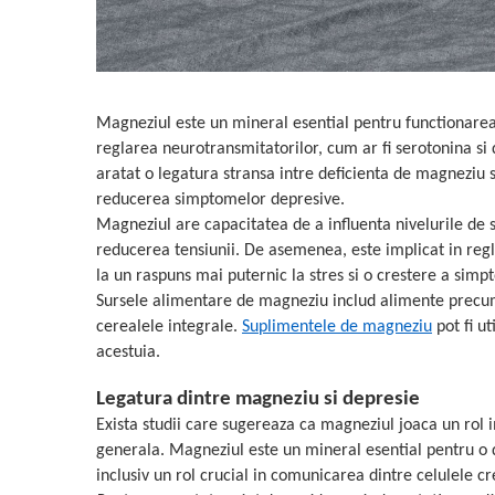
Geluri de duș
L-Carnitina
Scruburi
L-Glutamina
Protecție Solară
Lecitina
Creme SPF față
Maca
Magneziul este un mineral esential pentru functionarea 
Creme SPF corp
reglarea neurotransmitatorilor, cum ar fi serotonina si
Magneziu
Spray SPF
aratat o legatura stransa intre deficienta de magneziu s
Miere de Manuka
Uleiuri bronzare
reducerea simptomelor depresive.
After Sun
MSM
Magneziul are capacitatea de a influenta nivelurile de st
Acceleratoare bronz
reducerea tensiunii. De asemenea, este implicat in regl
Multivitamine
Igienă Personală
la un raspuns mai puternic la stres si o crestere a sim
Omega
Sursele alimentare de magneziu includ alimente precum
Deodorante
Palmier pitic
cerealele integrale.
Suplimentele de magneziu
pot fi ut
Mâini și Unghii
acestuia.
Probiotice
Creme mâini
Proteine din zer (Whey Protein)
Legatura dintre magneziu si depresie
Tratamente unghii
Quercetin
Exista studii care sugereaza ca magneziul joaca un rol 
Cosmetice coreene
generala. Magneziul este un mineral esential pentru o di
Resveratrol
Beauty of Joseon
inclusiv un rol crucial in comunicarea dintre celulele cr
Scortisoara
PETITFEE