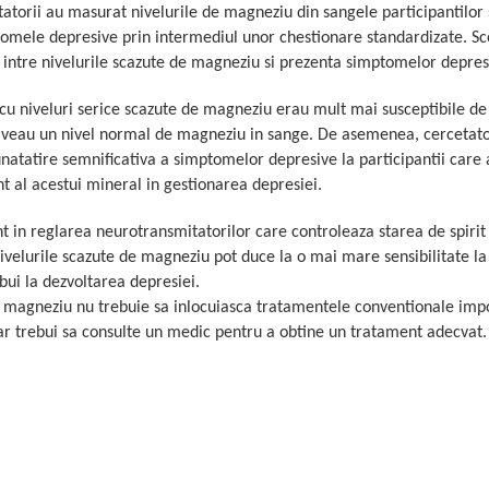
atorii au masurat nivelurile de magneziu din sangele participantilor 
ptomele depresive prin intermediul unor chestionare standardizate. Sc
ie intre nivelurile scazute de magneziu si prezenta simptomelor depres
 cu niveluri serice scazute de magneziu erau mult mai susceptibile de
aveau un nivel normal de magneziu in sange. De asemenea, cercetato
atatire semnificativa a simptomelor depresive la participantii care
t al acestui mineral in gestionarea depresiei.
 in reglarea neurotransmitatorilor care controleaza starea de spirit 
nivelurile scazute de magneziu pot duce la o mai mare sensibilitate la 
ui la dezvoltarea depresiei.
e magneziu nu trebuie sa inlocuiasca tratamentele conventionale imp
 ar trebui sa consulte un medic pentru a obtine un tratament adecvat.