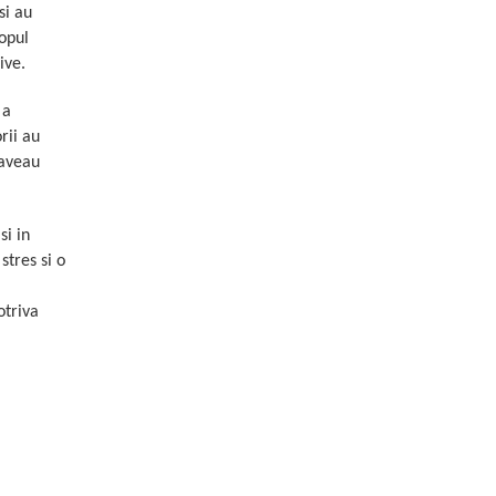
si au
opul
ive.
 a
rii au
 aveau
si in
stres si o
otriva