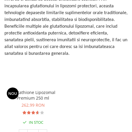
incapsularea glutationului in lipozomi protectori, aceasta
tehnologie depaseste limitarile suplimentelor orale traditionale,
imbunatatind absorbtia, stabilitatea si biodisponibilitatea.
Beneficiile multiple ale glutationului lipozomal, care includ
protectie antioxidanta puternica, detoxifiere eficienta,
sanatatea pielii, sustinerea imunitatii si neuroprotectie, il fac un
aliat valoros pentru cei care doresc sa isi imbunatateasca
sanatatea si bunastarea generala.
Glutathione Lipozomal
NOU
Premium 250 ml
262,99 RON
IN STOC