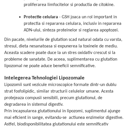
Cătină
proliferarea limfocitelor si productia de citokine.
Chlorella
Protectie celulara
- GSH joaca un rol important in
Colina
protectia si repararea celulara, inclusiv in repararea
ADN-ului, sinteza proteinelor si reglarea apoptozei.
Electroliti
Produse Apicole
Din pacate, nivelurile de glutation scad natural odata cu varsta,
stresul, dieta nesanatoasa si expunerea la toxinele de mediu.
Cacao
Aceasta scadere poate duce la un stres oxidativ crescut si la
probleme de sanatate. De aceea, suplimentarea cu glutation
lipozomal ne poate aduce beneficii semnificative.
Intelegerea Tehnologiei Lipozomale
Lipozomii sunt vezicule microscopice formate dintr-un dublu
strat fosfolipidic, similar structurii celulelor umane. Acesta
protejeaza compusii sensibili, precum glutationul, de
degradarea in sistemul digestiv.
Prin incapsularea glutationului in lipozomi, suplimentul ajunge
mai eficient in sange, evitandu-se actiunea enzimelor digestive.
Astfel, biodisponibilitatea glutationului este semnificativ