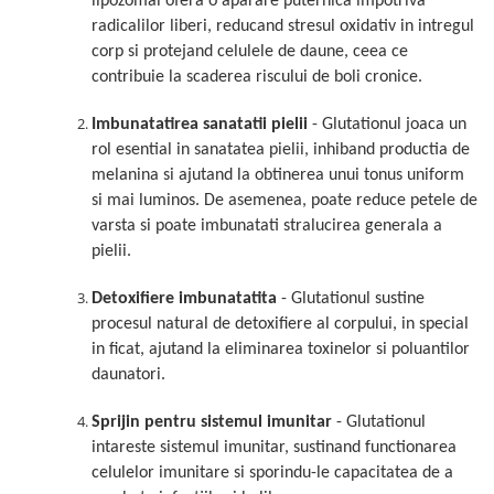
lipozomal ofera o aparare puternica impotriva
radicalilor liberi, reducand stresul oxidativ in intregul
corp si protejand celulele de daune, ceea ce
contribuie la scaderea riscului de boli cronice.
Imbunatatirea sanatatii pielii
- Glutationul joaca un
rol esential in sanatatea pielii, inhiband productia de
melanina si ajutand la obtinerea unui tonus uniform
si mai luminos. De asemenea, poate reduce petele de
varsta si poate imbunatati stralucirea generala a
pielii.
Detoxifiere imbunatatita
- Glutationul sustine
procesul natural de detoxifiere al corpului, in special
in ficat, ajutand la eliminarea toxinelor si poluantilor
daunatori.
Sprijin pentru sistemul imunitar
- Glutationul
intareste sistemul imunitar, sustinand functionarea
celulelor imunitare si sporindu-le capacitatea de a