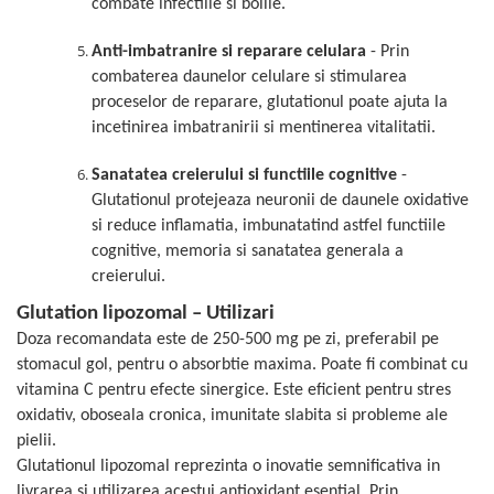
combate infectiile si bolile.
Anti-imbatranire si reparare celulara
- Prin
combaterea daunelor celulare si stimularea
proceselor de reparare, glutationul poate ajuta la
incetinirea imbatranirii si mentinerea vitalitatii.
Sanatatea creierului si functiile cognitive
-
Glutationul protejeaza neuronii de daunele oxidative
si reduce inflamatia, imbunatatind astfel functiile
cognitive, memoria si sanatatea generala a
creierului.
Glutation lipozomal – Utilizari
Doza recomandata este de 250-500 mg pe zi, preferabil pe
stomacul gol, pentru o absorbtie maxima. Poate fi combinat cu
vitamina C pentru efecte sinergice. Este eficient pentru stres
oxidativ, oboseala cronica, imunitate slabita si probleme ale
pielii.
Glutationul lipozomal reprezinta o inovatie semnificativa in
livrarea si utilizarea acestui antioxidant esential. Prin