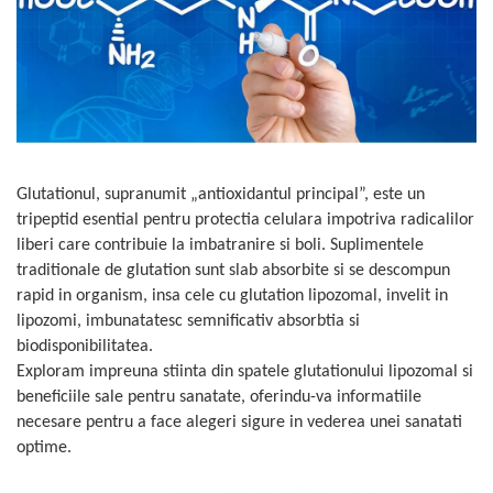
Oase & dinți
Îngrijirea Tenului
Colagen
Zinc Bisglicinat
Piele, păr & unghii
Creme de față
Creatina
Tranzit intestinal
Seruri
Crom
Creme cu SPF
Colesterol & tensiune
Demachiante
Curcumin (Turmeric)
Sănătatea copiilor
Geluri de curățare
Enzime
Performanta sportiva
Ape micelare
Glutationul, supranumit „antioxidantul principal”, este un
Fibre
Sanatate Orala
Tonere
tripeptid esential pentru protectia celulara impotriva radicalilor
Fier
Alergii
Măști pentru față
liberi care contribuie la imbatranire si boli. Suplimentele
Garcinia
Exfoliante
traditionale de glutation sunt slab absorbite si se descompun
Anti Intepaturi
rapid in organism, insa cele cu glutation lipozomal, invelit in
Creme pentru ochi
Ghimbir
lipozomi, imbunatatesc semnificativ absorbtia si
Balsam buze
Ginkgo biloba
biodisponibilitatea.
Îngrijirea Corpului
Ginseng
Exploram impreuna stiinta din spatele glutationului lipozomal si
Creme de corp
beneficiile sale pentru sanatate, oferindu-va informatiile
Glucozamina
Loțiuni
necesare pentru a face alegeri sigure in vederea unei sanatati
Glutation
Unturi de corp
optime.
L-Arginina
Uleiuri de corp