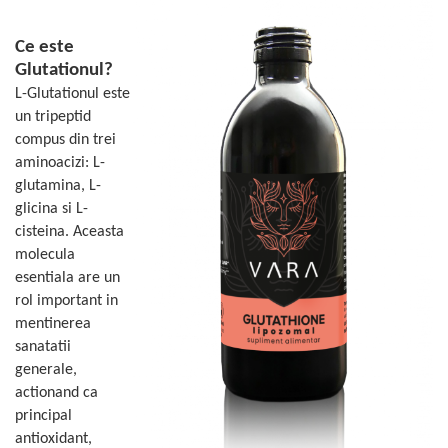
Geluri de duș
L-Carnitina
Scruburi
L-Glutamina
Ce este
Protecție Solară
Glutationul?
Lecitina
Creme SPF față
L-Glutationul este
Maca
un tripeptid
Creme SPF corp
Magneziu
compus din trei
Spray SPF
aminoacizi: L-
Miere de Manuka
Uleiuri bronzare
glutamina, L-
After Sun
MSM
glicina si L-
Acceleratoare bronz
Multivitamine
cisteina. Aceasta
Igienă Personală
molecula
Omega
esentiala are un
Deodorante
Palmier pitic
rol important in
Mâini și Unghii
Probiotice
mentinerea
Creme mâini
sanatatii
Proteine din zer (Whey Protein)
Tratamente unghii
generale,
Quercetin
Cosmetice coreene
actionand ca
Resveratrol
principal
Beauty of Joseon
antioxidant,
Scortisoara
PETITFEE