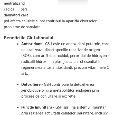
neutralizand
Mary & May
Seleniu
radicalii liberi
COSRX
Seminte de in
daunatori care
BIODANCE
pot afecta celulele si pot contribui la aparitia diverselor
Silimarina
OOTD
probleme de sanatate.
Spirulina
Cettua
Beneficiile Glutationului
Ulei de cocos
Haruharu Wonder
Antioxidant
- GSH este un antioxidant puternic, care
Medicube
Ulei de peste
neutralizeaza direct speciile reactive de oxigen
ARIUL
Ulei MCT
(ROS), cum ar fi superoxidul, peroxidul de hidrogen si
Dr. Althea
radicalii hidroxil. In plus, joaca un rol esential in
Vitamina A
DELLA BORN
regenerarea altor antioxidanti, precum vitaminele C
Vitamina B
si E.
Vitamina C
Detoxifiere
- GSH contribuie la detoxifierea
Vitamina D
xenobioticelor si a metabolitilor endogeni prin
Vitamina E
procese de conjugare si excretie.
Vitamina K
Functie imunitara
- GSH sprijina sistemul imunitar
Zinc
prin reglarea activitatii celulelor imunitare, inclusiv